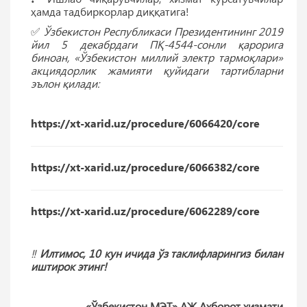
ҳамда тадбиркорлар диққатига!
✅
Ўзбекистон Республикаси Президентининг 2019
йил 5 декабрдаги ПҚ-4544-сонли қарорига
биноан, «Ўзбекистон миллий электр тармоқлари»
акциядорлик жамияти қуйидаги тартибларни
эълон қилади:
https://xt-xarid.uz/procedure/6066420/core
https://xt-xarid.uz/procedure/6066382/core
https://xt-xarid.uz/procedure/6062289/core
‼️
Илтимос, 10 кун ичида ўз таклифларингиз билан
иштирок этинг!
«Ўзбекистон МЭТ» АЖ Ахборот хизмати