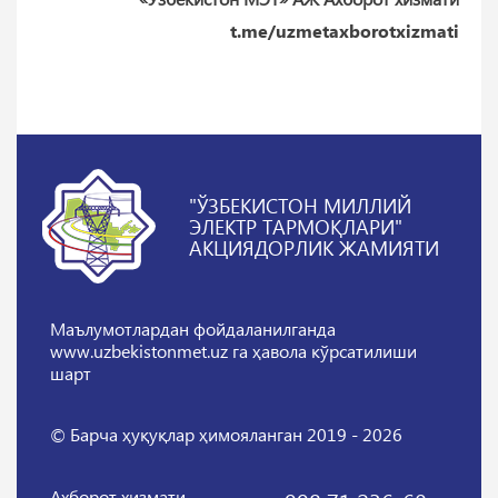
t.me/uzmetaxborotxizmati
"ЎЗБЕКИСТОН МИЛЛИЙ
ЭЛЕКТР ТАРМОҚЛАРИ"
АКЦИЯДОРЛИК ЖАМИЯТИ
Маълумотлардан фойдаланилганда
www.uzbekistonmet.uz га ҳавола кўрсатилиши
шарт
© Барча ҳуқуқлар ҳимояланган 2019 - 2026
Ахборот хизмати