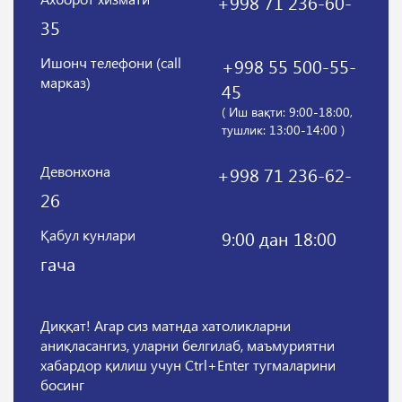
+998 71 236-60-
35
Ишонч телефони (call
+998 55 500-55-
марказ)
45
( Иш вақти: 9:00-18:00,
тушлик: 13:00-14:00 )
Девонхона
+998 71 236-62-
26
Қабул кунлари
9:00 дан 18:00
гача
Диққат! Агар сиз матнда хатоликларни
аниқласангиз, уларни белгилаб, маъмуриятни
хабардор қилиш учун Ctrl+Enter тугмаларини
босинг