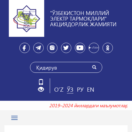
"ЎЗБЕКИСТОН МИЛЛИЙ
ЭЛЕКТР ТАРМОҚЛАРИ"
АКЦИЯДОРЛИК ЖАМИЯТИ
O'Z
ЎЗ
РУ
EN
2019–2024 йиллардаги маълумотлар
Toggle
navigation