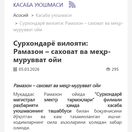
КАСАБА УЮШМАСИ
Асосий
Касаба уюшмаси
Сурхондарё вилояти: Рамазон – саховат ва меҳр-
мурувват ойи
Сурхондарё вилояти:
Рамазон – саховат ва меҳр-
мурувват ойи
05.03.2026
295
Рамазон – саховат ва меҳр-мурувват ойи
Муқаддас Рамазон ойида
“Сурхондарё
магистрал электр тармоқлари” филиали
раҳбарияти ҳамда касаба
уюшмасининг ташаббуси
билан боқувчисини
йўқотган ва кам таъминланган ишчи-
ходимларнинг оила аъзоларини ҳолидан хабар
олинди.