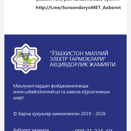
http://t.me/SurxondaryoMET_Axborot
"ЎЗБЕКИСТОН МИЛЛИЙ
ЭЛЕКТР ТАРМОҚЛАРИ"
АКЦИЯДОРЛИК ЖАМИЯТИ
Маълумотлардан фойдаланилганда
www.uzbekistonmet.uz га ҳавола кўрсатилиши
шарт
© Барча ҳуқуқлар ҳимояланган 2019 - 2026
Ахборот хизмати
+998 71 236-60-