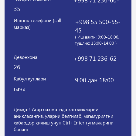
35
Ишонч телефони (call
+998 55 500-55-
марказ)
45
( Иш вақти: 9:00-18:00,
тушлик: 13:00-14:00 )
Девонхона
+998 71 236-62-
26
Қабул кунлари
9:00 дан 18:00
гача
Диққат! Агар сиз матнда хатоликларни
аниқласангиз, уларни белгилаб, маъмуриятни
хабардор қилиш учун Ctrl+Enter тугмаларини
босинг