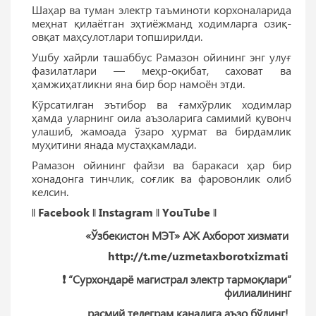
Шаҳар ва туман электр таъминоти корхоналарида
меҳнат қилаётган эҳтиёжманд ходимларга озиқ-
овқат маҳсулотлари топширилди.
Ушбу хайрли ташаббус Рамазон ойининг энг улуғ
фазилатлари — меҳр-оқибат, саховат ва
ҳамжиҳатликни яна бир бор намоён этди.
Кўрсатилган эътибор ва ғамхўрлик ходимлар
ҳамда уларнинг оила аъзоларига самимий қувонч
улашиб, жамоада ўзаро ҳурмат ва бирдамлик
муҳитини янада мустаҳкамлади.
Рамазон ойининг файзи ва баракаси ҳар бир
хонадонга тинчлик, соғлик ва фаровонлик олиб
келсин.
‖
Facebook
‖
Instagram
‖
YouTube
‖
«Ўзбекистон МЭТ» АЖ Ахборот хизмати
http://t.me/uzmetaxborotxizmati
❗️ “Сурхондарё магистрал электр тармоқлари”
филиалининг
расмий телеграм каналига аъзо бўлинг!