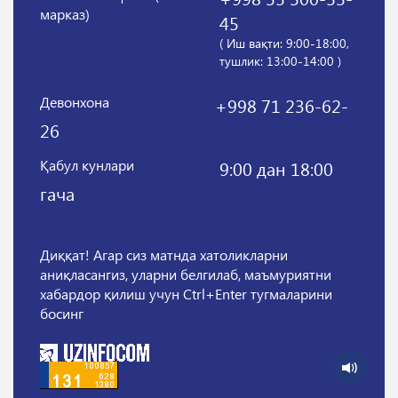
марказ)
45
( Иш вақти: 9:00-18:00,
тушлик: 13:00-14:00 )
Девонхона
+998 71 236-62-
26
Қабул кунлари
9:00 дан 18:00
гача
Диққат! Агар сиз матнда хатоликларни
аниқласангиз, уларни белгилаб, маъмуриятни
хабардор қилиш учун Ctrl+Enter тугмаларини
босинг