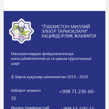
"ЎЗБЕКИСТОН МИЛЛИЙ
ЭЛЕКТР ТАРМОҚЛАРИ"
АКЦИЯДОРЛИК ЖАМИЯТИ
Маълумотлардан фойдаланилганда
www.uzbekistonmet.uz га ҳавола кўрсатилиши
шарт
© Барча ҳуқуқлар ҳимояланган 2019 - 2026
Ахборот хизмати
+998 71 236-60-
35
Ишонч телефони (call
+998 55 500-55-