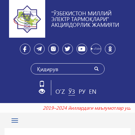
"ЎЗБЕКИСТОН МИЛЛИЙ
ЭЛЕКТР ТАРМОҚЛАРИ"
АКЦИЯДОРЛИК ЖАМИЯТИ
O'Z
ЎЗ
РУ
EN
2019–2024 йиллардаги маълумотлар уш
Toggle
navigation