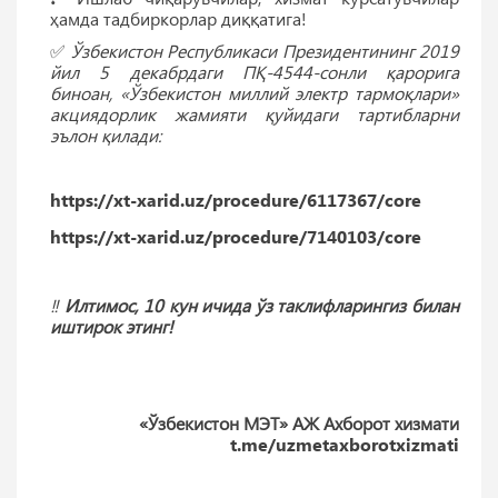
ҳамда тадбиркорлар диққатига!
✅
Ўзбекистон Республикаси Президентининг 2019
йил 5 декабрдаги ПҚ-4544-сонли қарорига
биноан, «Ўзбекистон миллий электр тармоқлари»
акциядорлик жамияти қуйидаги тартибларни
эълон қилади:
https://xt-xarid.uz/procedure/6117367/core
https://xt-xarid.uz/procedure/7140103/core
‼️
Илтимос, 10 кун ичида ўз таклифларингиз билан
иштирок этинг!
«Ўзбекистон МЭТ» АЖ Ахборот хизмати
t.me/uzmetaxborotxizmati