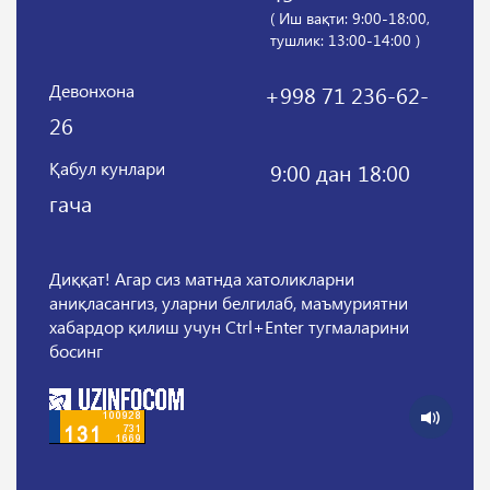
( Иш вақти: 9:00-18:00,
тушлик: 13:00-14:00 )
Девонхона
+998 71 236-62-
26
Қабул кунлари
9:00 дан 18:00
гача
Диққат! Агар сиз матнда хатоликларни
аниқласангиз, уларни белгилаб, маъмуриятни
хабардор қилиш учун Ctrl+Enter тугмаларини
босинг