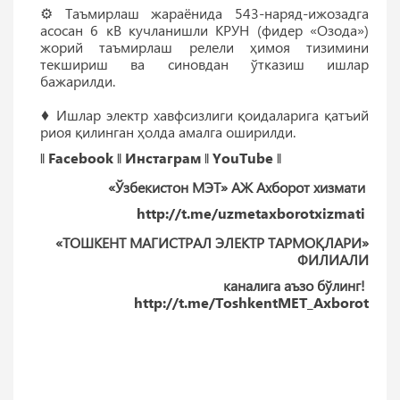
⚙️ Таъмирлаш жараёнида 543-наряд-ижозадга
асосан 6 кВ кучланишли КРУН (фидер «Озода»)
жорий таъмирлаш релели ҳимоя тизимини
текшириш ва синовдан ўтказиш ишлар
бажарилди.
♦ Ишлар электр хавфсизлиги қоидаларига қатъий
риоя қилинган ҳолда амалга оширилди.
‖
Facebook
‖
Инстаграм
‖
YouTube
‖
«Ўзбекистон МЭТ» АЖ Ахборот хизмати
http://t.me/uzmetaxborotxizmati
«ТОШКEНТ МАГИСТРАЛ ЭЛEКТР ТАРМОҚЛАРИ»
ФИЛИАЛИ
каналига аъзо бўлинг!
http://t.me/ToshkentMET_Axborot