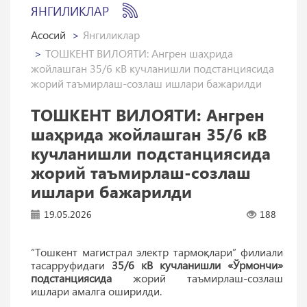
ЯНГИЛИКЛАР
Асосий
Янгиликлар
ТОШКEНТ ВИЛОЯТИ: Ангрен шаҳрида
жойлашган 35/6 кВ кучланишли подстанциясида
жорий таъмирлаш-созлаш ишлари бажарилди
ТОШКEНТ ВИЛОЯТИ: Ангрен
шаҳрида жойлашган 35/6 кВ
кучланишли подстанциясида
жорий таъмирлаш-созлаш
ишлари бажарилди
19.05.2026
188
“Тошкент магистрал электр тармоқлари” филиали
тасарруфидаги
35/6 кВ кучланишли «Ўрмончи»
подстанциясида
жорий таъмирлаш-созлаш
ишлари амалга оширилди.