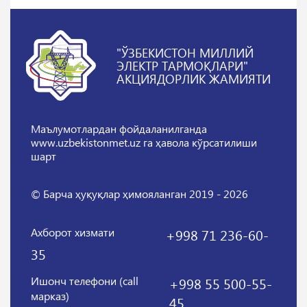
"ЎЗБЕКИСТОН МИЛЛИЙ
ЭЛЕКТР ТАРМОҚЛАРИ"
АКЦИЯДОРЛИК ЖАМИЯТИ
Маълумотлардан фойдаланилганда
www.uzbekistonmet.uz га ҳавола кўрсатилиши
шарт
© Барча ҳуқуқлар ҳимояланган 2019 - 2026
Ахборот хизмати
+998 71 236-60-
35
Ишонч телефони (call
+998 55 500-55-
марказ)
45