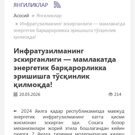
ЯНГИЛИКЛАР
Асосий
Янгиликлар
Инфратузилманинг эскирганлиги — мамлакатда
энергетик барқарорликка эришишга тўсқинлик
қилмоқда!
Инфратузилманинг
эскирганлиги — мамлакатда
энергетик барқарорликка
эришишга тўсқинлик
қилмоқда!
20.05.2026
214
► 2024 йилга қадар республикамизда мавжуд
энергетик инфратузилманинг катта қисми
жисмонан эскирган эди. Соҳага бозор
механизмлари жорий этила бошлагандан кейин
охирги 2 йилда тизимни модернизация қилиш