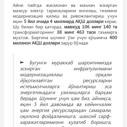
Айни пайтда жисмонан ва маънан эскирган
мазкур электр тармоқларини янгилаш, тизимни
модернизация қилиш ва ривожлантириш учун
яқин
5 йил ичида
4 миллиард АҚШ доллари
керак.
Шу билан бир қаторда,
мавжуд 106 минг 140 та
трансформаторнинг
38 минг 463 таси
таъмирга
муҳтож. Биргина шунинг ўзи учун қўшимча
400
миллион АҚШ доллари
зарур бўлади
►
Бугунги мураккаб шароитимизда
эскирган инфратузилмани
модернизациялаш орқали
йўқотилаётган ресурсларни
истеъмолчиларга йўналтириш эса
энергетикадаги узилишларга барҳам
беради. Шунинг учун ҳам биз, айниқса,
яқин 5 йил давомида ва кейинчалик
ҳам энергия ресурсларидан самарали,
оқилона фойдаланишга, шахсий сарф-
харажатларимизни кузатиб боришга,