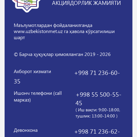
АКЦИЯДОРЛИК ЖАМИЯТИ
Маълумотлардан фойдаланилганда
www.uzbekistonmet.uz га ҳавола кўрсатилиши
шарт
© Барча ҳуқуқлар ҳимояланган 2019 - 2026
Ахборот хизмати
+998 71 236-60-
35
Ишонч телефони (call
+998 55 500-55-
марказ)
45
( Иш вақти: 9:00-18:00,
тушлик: 13:00-14:00 )
Девонхона
+998 71 236-62-