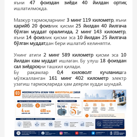
яъни
47 фоиздан зиёди
40 йилдан ортиқ
ишлатилмоқда.
Мазкур тармоқларнинг
3 минг 119 километр
, яъни
қарийб 20 фоиз
лик қисми
25 йилдан 40 йилгача
бўлган муддат оралиғида, 2 минг 143 километр
,
яъни
14 фоиз
лик қисми эса
10 йилдан 25 йилгача
бўлган муддат
дан бери ишлатиб келиняпти.
Унинг атиги
2 минг 589 километр
қисми эса
10
йилдан кам
муддат
ишлаган. Бу улуш
18 фоиздан
сал зиёдроқ
ни ташкил қилади.
Бу рақамлар
0,4 киловолт кучланиш
га
мўлжалланган
161 минг 402 километр
электр
узатиш тармоқларида ҳам деярли худди шундай.