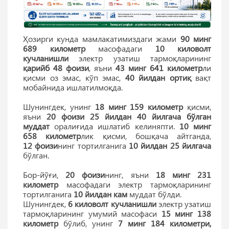
Ҳозирги кунда мамлакатимиздаги жами
90 минг
689 километр
масофадаги
10 киловолт
кучланишли
электр узатиш тармоқларининг
қарийб 48 фоизи
, яъни
43 минг 641 километр
ли
қисми оз эмас, кўп эмас,
40 йилдан ортиқ
вақт
мобайнида ишлатилмоқда.
Шунингдек, унинг
18 минг 159 километр
қисми,
яъни
20 фоизи
25 йилдан 40 йилгача бўлган
муддат
оралиғида ишлатиб келиняпти.
10 минг
658 километр
лик қисми, бошқача айтганда,
12 фоизи
нинг тортилганига
10 йилдан 25 йилгача
бўлган.
Бор-йўғи,
20 фоизи
нинг, яъни
18 минг 231
километр
масофадаги электр тармоқларининг
тортилганига
10 йилдан кам
муддат бўлди.
Шунингдек,
6 киловолт кучланишли
электр узатиш
тармоқларининг умумий масофаси
15 минг 138
километр
бўлиб, унинг
7 минг 184 километри,