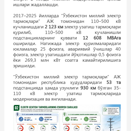
ишлари жадаллашди.
2017–2025 йилларда “Ўзбекистон миллий электр
тармоқлари” АЖ томонидан 110–500 кВ
кучланишдаги
2 123
км
электр узатиш тармоқлари
қурилиб, 110–500 кВ кучланишли
подстанцияларнинг қуввати
12 608
МВАга
оширилди. Натижада электр қурилмаларидаги
юкламалар 25 фоизга, авариявий ўчишлар 40
фоизга, электр узатишдаги йўқотишлар 0,5 фоизга
ёки 269,3 млн кВт соатга камайтирилишига
эришилди.
“Ўзбекистон миллий электр тармоқлари” АЖ
томонидан республика ҳудудларидаги
53 та
подстанцияда ҳамда узунлиги
930 км
бўлган 35-
110 кВ электр узатиш тармоқларида
модернизация ва янгиланади.