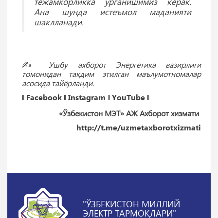
тежамкорликка ўрганишимиз керак.
Ана шунда истеъмол маданияти
шаклланади.
✍️
Ушбу ахборот Энергетика вазирлиги
томонидан тақдим этилган маълумотномалар
асосида тайёрланди.
‖
Facebook
‖
Instagram
‖
YouTube
‖
«Ўзбекистон МЭТ» АЖ Ахборот хизмати
http://t.me/uzmetaxborotxizmati
"ЎЗБЕКИСТОН МИЛЛИЙ
ЭЛЕКТР ТАРМОҚЛАРИ"