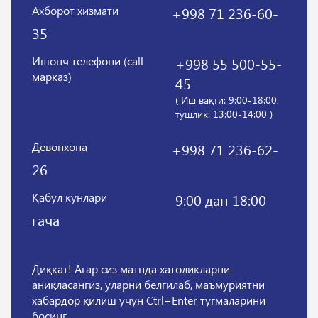
Ахборот хизмати
+998 71 236-60-
35
Ишонч телефони (call
+998 55 500-55-
марказ)
45
( Иш вақти: 9:00-18:00,
тушлик: 13:00-14:00 )
Девонхона
+998 71 236-62-
26
Қабул кунлари
9:00 дан 18:00
гача
Диққат! Агар сиз матнда хатоликларни
аниқласангиз, уларни белгилаб, маъмуриятни
хабардор қилиш учун Ctrl+Enter тугмаларини
босинг