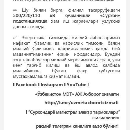
⇒ Шу билан бирга, филиал тасарруфидаги
500/220/110 кВ кучланишли «Сурхон»
подстанциясида
ҳам иш жараёнлари узлуксиз
давом этмоқда.
✅ Энергетика тизимида миллий либосларимиз
нафақат гўзаллик ва нафислик тимсоли, балки
миллий ўзлигимиз, қадриятларимиз ҳамда бой
маданиятимизнинг ёрқин ифодасидир. Бундай
эзгу ташаббуслар миллий меросимизни асраш, уни
кенг тарғиб қилиш ва ёш авлод қалбида
миллийликка бўлган фахр туйғусини
мустаҳкамлашга хизмат қилади.
‖
Facebook
‖
Instagram
‖
YouTube
‖
«Ўзбекистон МЭТ» АЖ Ахборот хизмати
http://t.me/uzmetaxborotxizmati
❗️ “Сурхондарё магистрал электр тармоқлари”
филиалининг
расмий телеграм каналига аъзо бўлинг!