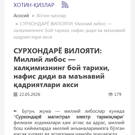
ХОТИН-ҚИЗЛАР
Асосий
Хотин-қизлар
СУРХОНДАРЁ ВИЛОЯТИ: Миллий либос —
халқимизнинг бой тарихи, нафис диди ва маънавий
қадриятлари акси
СУРХОНДАРЁ ВИЛОЯТИ:
Миллий либос —
халқимизнинг бой тарихи,
нафис диди ва маънавий
қадриятлари акси
22.05.2026
179
► Бугун, жума — миллий либослар кунида
“
Сурхондарё магистрал электр тармоқлари
”
филиали ходималари ҳам атлас ва адрас, миллий
бош кийимларда миллий анъаналаримизга бўлган
юксак ҳурмат ва эҳтиромни намоён этишмоқда.