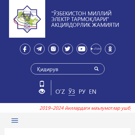
"ЎЗБЕКИСТОН МИЛЛИЙ
ЭЛЕКТР ТАРМОҚЛАРИ"
АКЦИЯДОРЛИК ЖАМИЯТИ
O'Z
ЎЗ
РУ
EN
2019–2024 йиллардаги маълумотлар ушбу
Toggle
navigation