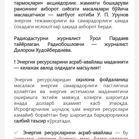
тармоқлари» акциядорлик жамияти бошқаруви
раисининг ахборот сиёсати масалалари бўйича
маслаҳатчиси — матбуот котиби У. П. Урунов
энергия тежамкорлиги ва самарадорлиги ҳамда
соҳадаги ислоҳотлар ҳақида ахборот берди.
Радиодастурни журналист Ўрол Пардаев
тайёрлаган. Радиобошловчи — журналист
Дилором Худойбердиева.
❗️
Энергия ресурсларини асраб-авайлаш маданияти
— келажак авлод олдидаги масъулият
!
Энергия ресурсларидан
оқилона фойдаланиш
масаласи энергия самарадорлиги пастлигича
қолаётган ва энергия истеъмоли маданиятини
оширишга эҳтиёж мавжуд ҳозирги шароитда
янада долзарб аҳамият касб этмоқда.
Исрофгарчилик шундоқ ҳам энергия ресурслари
камайиб бораётган бир шароитда барқарорликка
салбий таъсир
кўрсатади.
✅
Энергия ресурсларини асраб-авайлаш
— бу
шунчаки чироқни ўчириш эмас, балки келажак