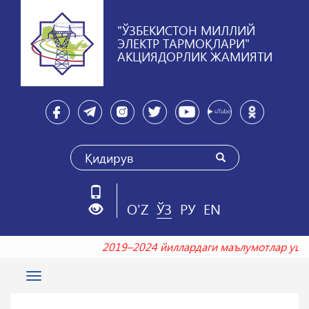
"ЎЗБЕКИСТОН МИЛЛИЙ
ЭЛЕКТР ТАРМОҚЛАРИ"
АКЦИЯДОРЛИК ЖАМИЯТИ
O'Z
ЎЗ
РУ
EN
2019–2024 йиллардаги маълумотлар у
Toggle
navigation