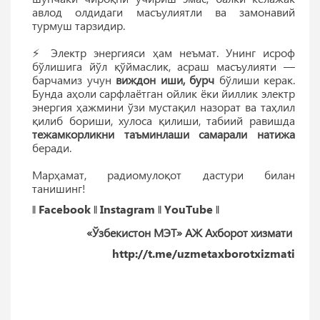
авлод олдидаги масъулиятли ва замонавий
турмуш тарзидир.
⚡️ Электр энергияси ҳам неъмат. Унинг исроф
бўлишига йўл қўймаслик, асраш масъулияти —
барчамиз учун
виждон иши, бурч
бўлиши керак.
Бунда аҳоли сарфлаётган ойлик ёки йиллик электр
энергия ҳажмини ўзи мустақил назорат ва таҳлил
қилиб бориши, хулоса қилиши, табиий равишда
тежамкорликни таъминлаши самарали натижа
беради.
Марҳамат, радиомулоқот дастури билан
танишинг!
‖
Facebook
‖
Instagram
‖
YouTube
‖
«Ўзбекистон МЭТ» АЖ Ахборот хизмати
http://t.me/uzmetaxborotxizmati