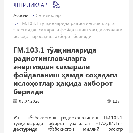
ЯНГИЛИКЛАР
Асосий
Янгиликлар
FM.103.1 тўлқинларида радиотингловчларга
энергиядан самарали фойдаланиш ҳамда соҳадаги
ислоҳотлар ҳақида ахборот берилди
FM.103.1 тўлқинларида
радиотингловчларга
энергиядан самарали
фойдаланиш ҳамда соҳадаги
ислоҳотлар ҳақида ахборот
берилди
03.07.2026
125
✍️ «Ўзбекистон» радиоканалининг FM.103.1
тўлқинларида эфирга узатилган «ТАҲЛИЛ+»
дастурида
«Ўзбекистон миллий электр