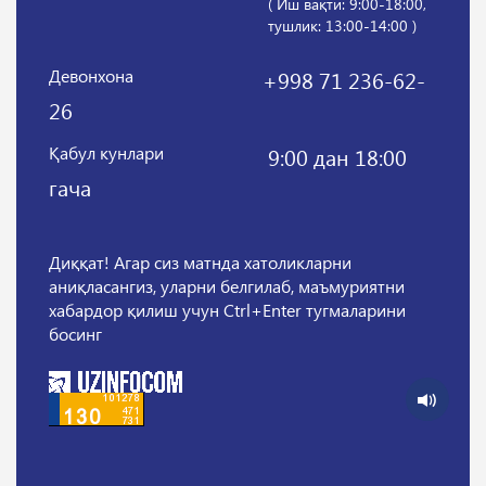
( Иш вақти: 9:00-18:00,
тушлик: 13:00-14:00 )
Девонхона
+998 71 236-62-
26
Қабул кунлари
9:00 дан 18:00
гача
Диққат! Агар сиз матнда хатоликларни
аниқласангиз, уларни белгилаб, маъмуриятни
хабардор қилиш учун Ctrl+Enter тугмаларини
босинг