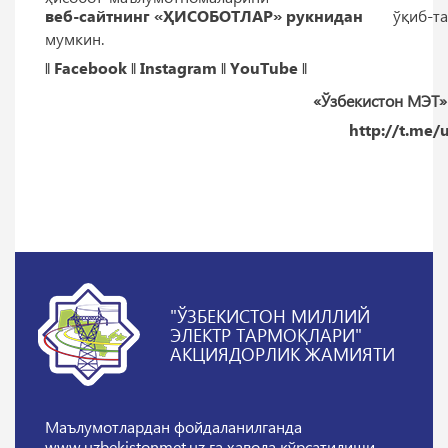
веб-сайтнинг «ҲИСОБОТЛАР» рукнидан
ўқиб-та
мумкин.
‖
Facebook
‖
Instagram
‖
YouTube
‖
«Ўзбекистон МЭТ»
http://t.me
"ЎЗБЕКИСТОН МИЛЛИЙ
ЭЛЕКТР ТАРМОҚЛАРИ"
АКЦИЯДОРЛИК ЖАМИЯТИ
Маълумотлардан фойдаланилганда
www.uzbekistonmet.uz га ҳавола кўрсатилиши