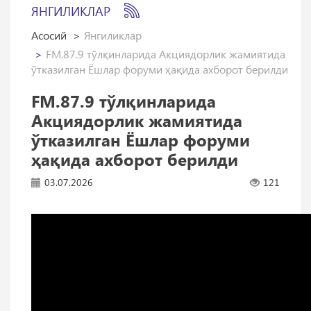
ЯНГИЛИКЛАР
Асосий
Янгиликлар
FM.87.9 тўлқинларида Акциядорлик жамиятида
ўтказилган Ёшлар форуми ҳақида ахборот берилди
FM.87.9 тўлқинларида
Акциядорлик жамиятида
ўтказилган Ёшлар форуми
ҳақида ахборот берилди
03.07.2026
121