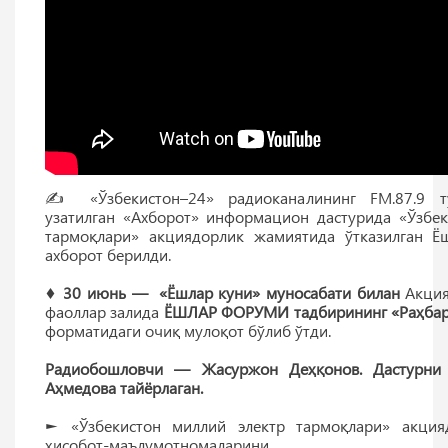
✍️ «Ўзбекистон–24» радиоканалининг FM.87.9 т
узатилган «Ахборот» информацион дастурида «Ўзбек
тармоқлари» акциядорлик жамиятида ўтказилган Ё
ахборот берилди.
♦
30 июнь — «Ёшлар куни» муносабати билан
Акция
фаоллар залида
ЁШЛАР ФОРУМИ тадбирининг
«Раҳба
форматидаги очиқ мулоқот бўлиб ўтди.
Радиобошловчи — Жасуржон Деҳқонов. Дастурни
Аҳмедова тайёрлаган.
► «Ўзбекистон миллий электр тармоқлари» акция
ҳисобот-маълумотномалар