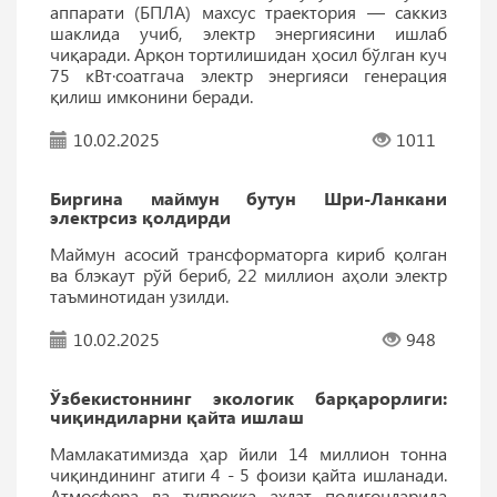
аппарати (БПЛА) махсус траектория — саккиз
шаклида учиб, электр энергиясини ишлаб
чиқаради. Арқон тортилишидан ҳосил бўлган куч
75 кВт·соатгача электр энергияси генерация
қилиш имконини беради.
10.02.2025
1011
Биргина маймун бутун Шри-Ланкани
электрсиз қолдирди
Маймун асосий трансформаторга кириб қолган
ва блэкаут рўй бериб, 22 миллион аҳоли электр
таъминотидан узилди.
10.02.2025
948
Ўзбекистоннинг экологик барқарорлиги:
чиқиндиларни қайта ишлаш
Мамлакатимизда ҳар йили 14 миллион тонна
чиқиндининг атиги 4 - 5 фоизи қайта ишланади.
Атмосфера ва тупроққа ахлат полигонларида