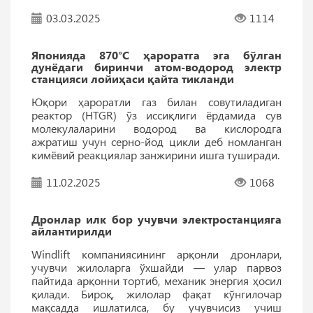
03.03.2025
1114
Японияда 870°C ҳароратга эга бўлган
дунёдаги биринчи атом-водород электр
станцияси лойиҳаси қайта тикланди
Юқори ҳароратли газ билан совутиладиган
реактор (HTGR) ўз иссиқлиги ёрдамида сув
молекулаларини водород ва кислородга
ажратиш учун серно-йод цикли деб номланган
кимёвий реакциялар занжирини ишга туширади.
11.02.2025
1068
Дронлар илк бор учувчи электростанцияга
айлантирилди
Windlift компаниясининг арқонли дронлари,
учувчи жилоларга ўхшайди — улар парвоз
пайтида арқонни тортиб, механик энергия ҳосил
қилади. Бироқ, жилолар фақат кўнгилочар
мақсадда ишлатилса, бу учувчисиз учиш