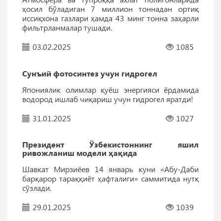
ҳосил бўладиган 7 миллион тоннадан ортиқ
иссиқхона газлари ҳамда 43 минг тонна заҳарли
фильтрланмалар тушади.
03.02.2025
1085
Сунъий фотосинтез учун гидрогел
Япониялик олимлар қуёш энергияси ёрдамида
водород ишлаб чиқариш учун гидрогел яратди!
31.01.2025
1027
Президент Ўзбекистоннинг яшил
ривожланиш модели ҳақида
Шавкат Мирзиёев 14 январь куни «Абу-Даби
барқарор тараққиёт ҳафталиги» саммитида нутқ
сўзлади.
29.01.2025
1039