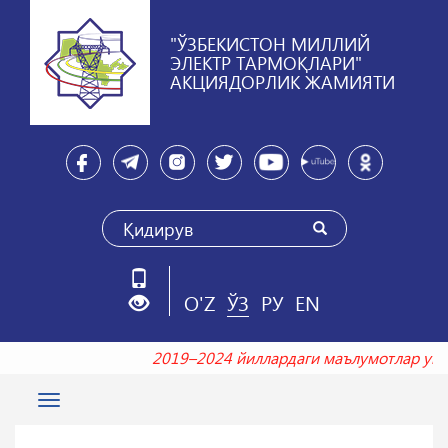
"ЎЗБЕКИСТОН МИЛЛИЙ
ЭЛЕКТР ТАРМОҚЛАРИ"
АКЦИЯДОРЛИК ЖАМИЯТИ
O'Z
ЎЗ
РУ
EN
2019–2024 йиллардаги маълумотлар 
Toggle
navigation