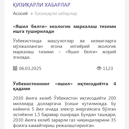
ҚИЗИҚАРЛИ ХАБАРЛАР
Асосий
Қизиқарли хабарлар
«Яшил белги» экологик маркалаш тизими
ишга туширилади
Ўзбекистонда маҳсулотлар ва хизматларга
мўлжалланган ягона ихтиёрий экологик
маркалаш тизими – «Яшил белги» жорий
этилади.
06.03.2025
1123
Ўзбекистоннинг «яшил» иқтисодиётга 4
қадами
2030 йилга келиб Ўзбекистон иқтисодиёти 200
миллиард долларгача ўсиши кутилмоқда. Бу
кейинги 5 йил ичида электр энергиясига бўлган
эҳтиёжни 1,5 баравар оширади. Бундан ташқари,
2030 йилга келиб зарарли газ чиқиндиларини 35
фоизга камайтириш режалаштирилган.