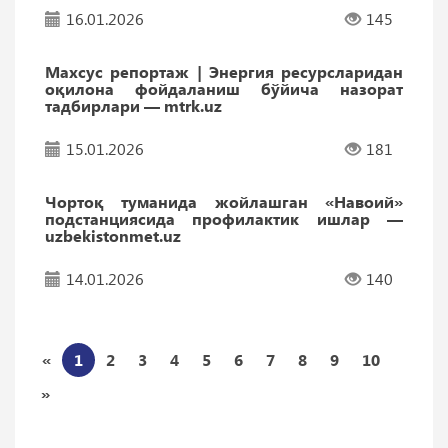
16.01.2026
145
Махсус репортаж | Энергия ресурсларидан
оқилона фойдаланиш бўйича назорат
тадбирлари — mtrk.uz
15.01.2026
181
Чортоқ туманида жойлашган «Навоий»
подстанциясида профилактик ишлар —
uzbekistonmet.uz
14.01.2026
140
«
1
2
3
4
5
6
7
8
9
10
»