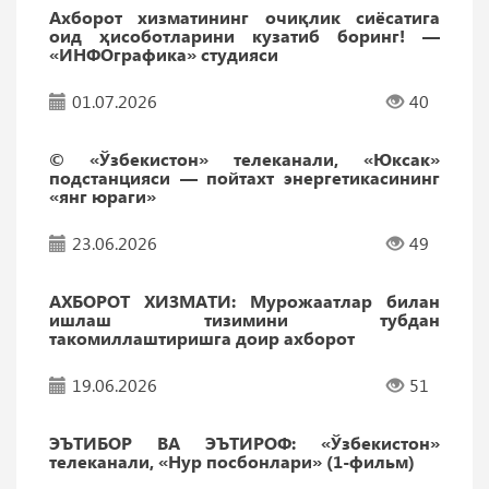
Ахборот хизматининг очиқлик сиёсатига
оид ҳисоботларини кузатиб боринг! —
«ИНФОграфика» студияси
01.07.2026
40
© «Ўзбекистон» телеканали, «Юксак»
подстанцияси — пойтахт энергетикасининг
«янг юраги»
23.06.2026
49
АХБОРОТ ХИЗМАТИ: Мурожаатлар билан
ишлаш тизимини тубдан
такомиллаштиришга доир ахборот
19.06.2026
51
ЭЪТИБОР ВА ЭЪТИРОФ: «Ўзбекистон»
телеканали, «Нур посбонлари» (1-фильм)