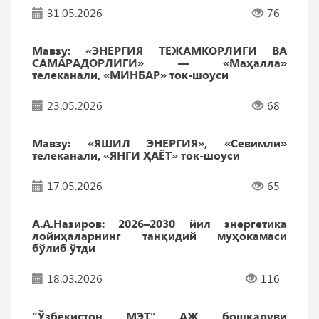
31.05.2026
76
Мавзу: «ЭНEРГИЯ ТEЖАМКОРЛИГИ ВА
САМАРАДОРЛИГИ» — «Маҳалла»
телеканали, «МИНБАР» ток-шоуси
23.05.2026
68
Мавзу: «ЯШИЛ ЭНEРГИЯ», «Севимли»
телеканали, «ЯНГИ ҲАЁТ» ток-шоуси
17.05.2026
65
А.А.Назиров: 2026–2030 йил энергетика
лойиҳаларнинг танқидий муҳокамаси
бўлиб ўтди
18.03.2026
116
“Ўзбекистон МЭТ” АЖ бошқаруви