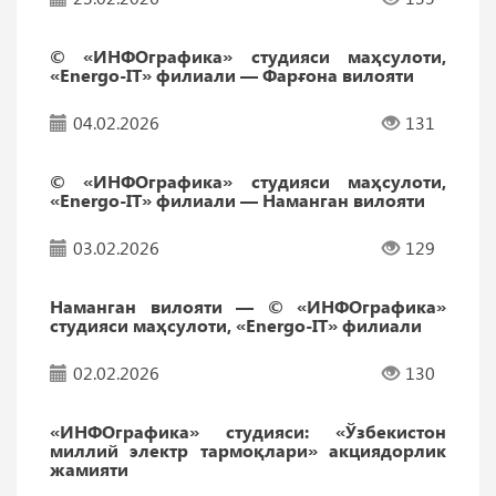
© «ИНФОграфика» студияси маҳсулоти,
«Energo-IT» филиали — Фарғона вилояти
04.02.2026
131
© «ИНФОграфика» студияси маҳсулоти,
«Energo-IT» филиали — Наманган вилояти
03.02.2026
129
Наманган вилояти — © «ИНФОграфика»
студияси маҳсулоти, «Energo-IT» филиали
02.02.2026
130
«ИНФОграфика» студияси: «Ўзбекистон
миллий электр тармоқлари» акциядорлик
жамияти