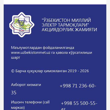
"ЎЗБЕКИСТОН МИЛЛИЙ
ЭЛЕКТР ТАРМОҚЛАРИ"
АКЦИЯДОРЛИК ЖАМИЯТИ
Маълумотлардан фойдаланилганда
www.uzbekistonmet.uz га ҳавола кўрсатилиши
шарт
© Барча ҳуқуқлар ҳимояланган 2019 - 2026
Ахборот хизмати
+998 71 236-60-
35
Ишонч телефони (call
+998 55 500-55-
марказ)
45