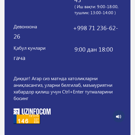
( Иш вақти: 9:00-18:00,
тушлик: 13:00-14:00 )
Девонхона
+998 71 236-62-
26
Қабул кунлари
9:00 дан 18:00
гача
Диққат! Агар сиз матнда хатоликларни
аниқласангиз, уларни белгилаб, маъмуриятни
хабардор қилиш учун Ctrl+Enter тугмаларини
босинг