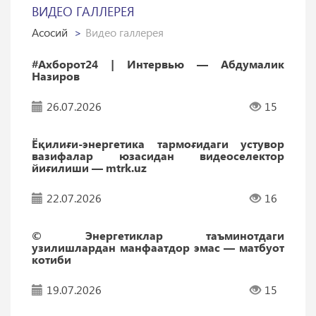
ВИДЕО ГАЛЛЕРЕЯ
Асосий
Видео галлерея
#Ахборот24 | Интервью — Абдумалик
Назиров
26.07.2026
15
Ёқилиғи-энергетика тармоғидаги устувор
вазифалар юзасидан видеоселектор
йиғилиши — mtrk.uz
22.07.2026
16
© Энергетиклар таъминотдаги
узилишлардан манфаатдор эмас — матбуот
котиби
19.07.2026
15