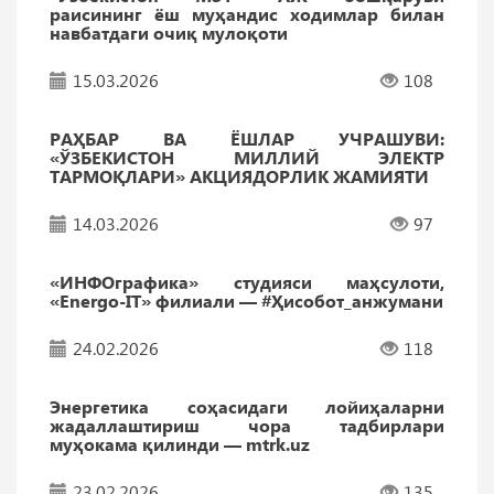
раисининг ёш муҳандис ходимлар билан
навбатдаги очиқ мулоқоти
15.03.2026
108
РАҲБАР ВА ЁШЛАР УЧРАШУВИ:
«ЎЗБEКИСТОН МИЛЛИЙ ЭЛEКТР
ТАРМОҚЛАРИ» АКЦИЯДОРЛИК ЖАМИЯТИ
14.03.2026
97
«ИНФОграфика» студияси маҳсулоти,
«Energo-IT» филиали — #Ҳисобот_анжумани
24.02.2026
118
Энергетика соҳасидаги лойиҳаларни
жадаллаштириш чора тадбирлари
муҳокама қилинди — mtrk.uz
23.02.2026
135