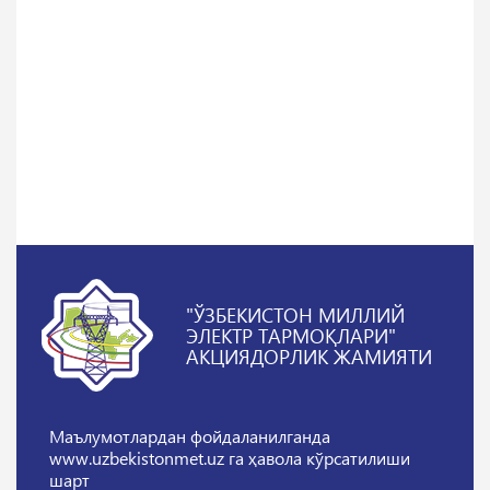
"ЎЗБЕКИСТОН МИЛЛИЙ
ЭЛЕКТР ТАРМОҚЛАРИ"
АКЦИЯДОРЛИК ЖАМИЯТИ
Маълумотлардан фойдаланилганда
www.uzbekistonmet.uz га ҳавола кўрсатилиши
шарт