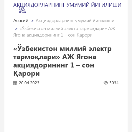
АКЦИЯДОРЛАРНИНГ УМУМИЙ ЙИҒИЛИШИ
Асосий
Акциядорларнинг умумий йиғилиши
«Ўзбекистон миллий электр тармоқлари» АЖ
Ягона акциядорининг 1 – сон Қарори
«Ўзбекистон миллий электр
тармоқлари» АЖ Ягона
акциядорининг 1 – сон
Қарори
20.04.2023
3034