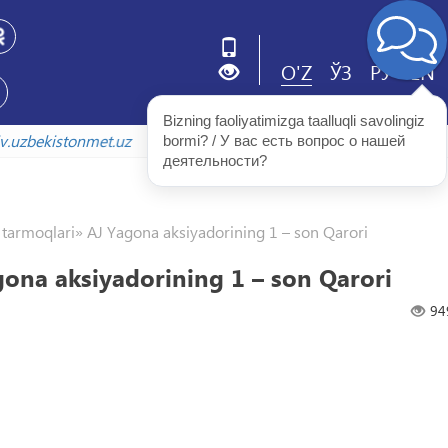
O'Z
ЎЗ
РУ
EN
Bizning faoliyatimizga taalluqli savolingiz 
rxiv.uzbekistonmet.uz
bormi? / У вас есть вопрос о нашей 
деятельности?
r tarmoqlari» AJ Yagona aksiyadorining 1 – son Qarori
gona aksiyadorining 1 – son Qarori
94