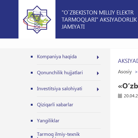
"O`ZBEKISTON MILLIY ELEKTR
TARMOQLARI" AKSIYADORLIK
JAMIYATI
Kompaniya haqida
AKSIYA
Asosiy
Qonunchilik hujjatlari
«O‘zb
Investitsiya salohiyati
20.04.
Qiziqarli xabarlar
Yangiliklar
Tarmoq ilmiy-texnik