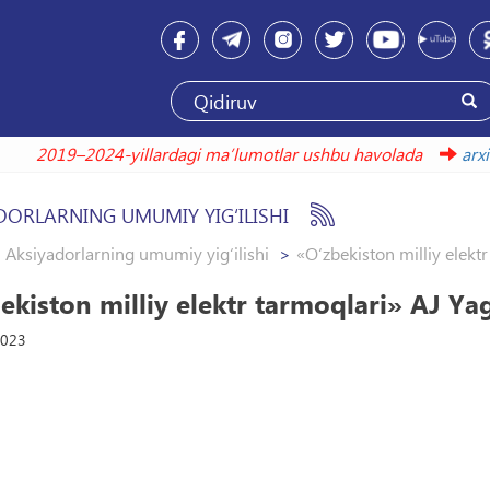
2019–2024-yillardagi maʼlumotlar ushbu havolada
a
DORLARNING UMUMIY YIG‘ILISHI
Aksiyadorlarning umumiy yig‘ilishi
«O‘zbekiston milliy elekt
ekiston milliy elektr tarmoqlari» AJ Ya
2023