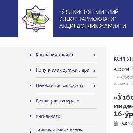
"ЎЗБЕКИСТОН МИЛЛИЙ
ЭЛЕКТР ТАРМОҚЛАРИ"
АКЦИЯДОРЛИК ЖАМИЯТИ
Компания ҳақида
КОРРУ
Асосий
Қонунчилик ҳужжатлари
«Ўзбе
жамиятла
Инвестиция салоҳияти
«Ўзб
Қизиқарли хабарлар
инде
16-ўр
Янгиликлар
25.04.
Тармоқ илмий-техник