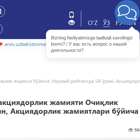
O'Z
ЎЗ
РУ
EN
Bizning faoliyatimizga taalluqli savolingiz 
аволада
arxiv.uzbekistonmet.uz
bormi? / У вас есть вопрос о нашей 
деятельности?
қлик индекси бўйича: Умумий рейтингда 58-ўрин, Акциядор
 акциядорлик жамияти Очиқлик
ин, Акциядорлик жамиятлари бўйича
98