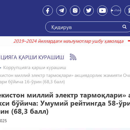
2019–2024 йиллардаги маълумотлар ушбу ҳ
ПЦИЯГА ҚАРШИ КУРАШИШ
Коррупцияга қарши курашиш
кистон миллий электр тармоқлари» акциядорлик жамияти Очи
ри бўйича 16-ўрин (68,3 балл)
екистон миллий электр тармоқлари»
кси бўйича: Умумий рейтингда 58-ўр
ин (68,3 балл)
2025