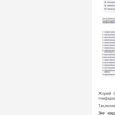
Жорий й
тоифада
Таҳлилла
Энг юқо