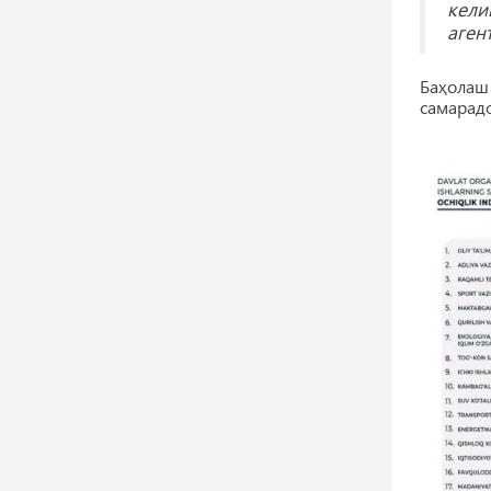
кели
аген
Баҳолаш
самарадо