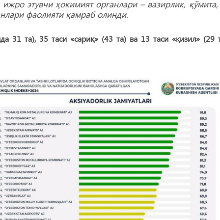
 ижро этувчи ҳокимият органлари – вазирлик, қўмита,
анлари фаолияти қамраб олинди.
а 31 та), 35 таси «сариқ» (43 та) ва 13 таси «қизил» (29 т