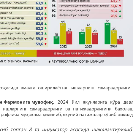
оҳасида амалга оширилаётган ишларнинг самарадорлиги 
н Фармонига мувофиқ,
2024 йил якунларига кўра давл
н ишларнинг самарадорлиги ва натижадорлигини баҳолаш
атрофлича муҳокама қилиниб, якуний натижалар кўриб чиқилд
киб топган 8 та индикатор асосида шакллантирилиб