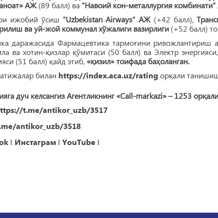
саноат» АЖ
(89 балл) ва
“Навоий кон-металлургия комбинати”
ри ижобий ўсиш
“Uzbekistan Airways” АЖ
(+42 балл),
Транс
рилиш ва уй-жой коммунал хўжалиги вазирлиги
(+52 балл) то
ика даражасида Фармацевтика тармоғини ривожлантириш аге
ила ва хотин-қизлар қўмитаси (50 балл) ва Электр энергия
яси (51 балл) қайд этиб,
«қизил» тоифада баҳоланган.
натижалар билан
https://index.aca.uz/rating
орқали танишиш
яга дуч келсангиз Агентликнинг «Call-markazi» – 1253 орқа
ttps://t.me/antikor_uzb/3517
t.me/antikor_uzb/3518
ok
‖
Инстаграм
‖
YouTube
‖