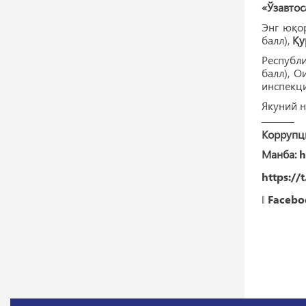
«Ўзавто
Энг юқо
балл),
Қу
Республ
балл), О
инспекци
Якуний 
———
Коррупци
Манба:
h
https://
‖
Facebo