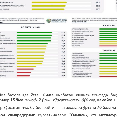
ил баҳолашда ўтган йилга нисбатан
«яшил»
тоифада баҳ
гилар
15 %га
(ижобий ўсиш кўрсаткичлари бўйича)
камайган.
р кўрсатишича, бу йил рейтинг натижалари
ўртача 70 баллни
ри самарадорлик
кўрсаткичлари
“Олмалиқ кон-металлу