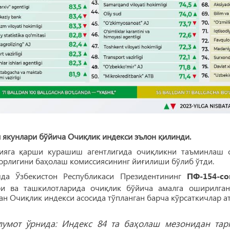
 якунлари бўйича Очиқлик индекси эълон қилинди.
ияга қарши курашиш агентлигида очиқликни таъминлаш с
рлигини баҳолаш комиссиясининг йиғилиши бўлиб ўтди.
да Ўзбекистон Республикаси Президентининг
ПФ-154-со
ри ва ташкилотларида очиқлик бўйича амалга оширилга
ан Очиқлик индекси асосида тўпланган барча кўрсаткичлар 
умот ўрнида: Индекс 84 та баҳолаш мезонидан тар