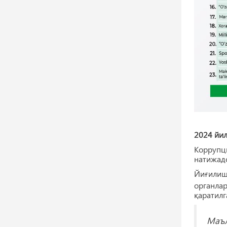
2024 йил
Коррупц
натижадо
Йиғилиш
органла
қаратилг
Маъл