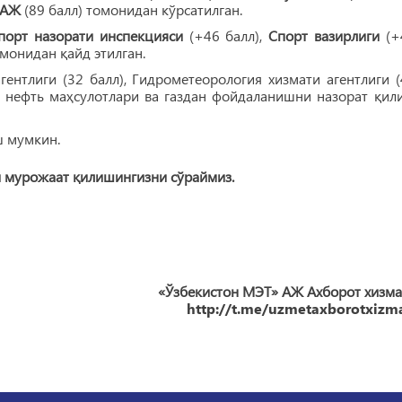
 АЖ
(89 балл) томонидан кўрсатилган.
порт назорати инспекцияси
(+46 балл),
Спорт вазирлиги
(+
монидан қайд этилган.
нтлиги (32 балл), Гидрометеорология хизмати агентлиги (
си, нефть маҳсулотлари ва газдан фойдаланишни назорат қил
 мумкин.
ли мурожаат қилишингизни сўраймиз.
«Ўзбекистон МЭТ» АЖ Ахборот хизма
http://t.me/uzmetaxborotxizma