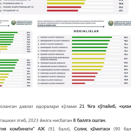
оланган давлат идоралари кўлами
21 %га кўпайиб,
«қизи
ташкил этиб, 2023 йилга нисбатан
8 баллга ошган.
ргия комбинати” АЖ
(91 балл),
Солиқ қўмитаси
(90 балл