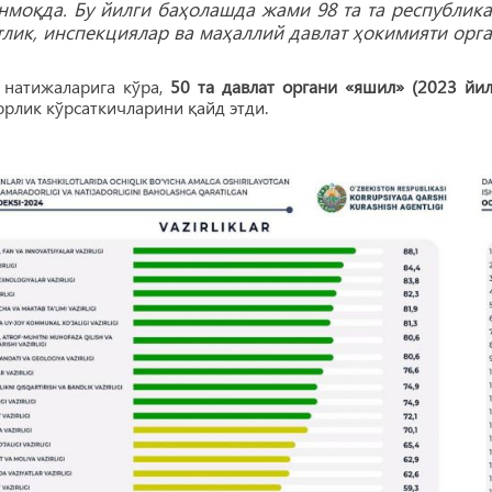
нмоқда. Бу йилги баҳолашда жами 98 та та республика
тлик, инспекциялар ва маҳаллий давлат ҳокимияти орг
 натижаларига кўра,
50 та давлат органи «яшил» (2023 йилд
рлик кўрсаткичларини қайд этди.