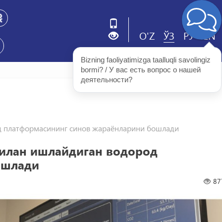
O'Z
ЎЗ
РУ
EN
Bizning faoliyatimizga taalluqli savolingiz 
bormi? / У вас есть вопрос о нашей 
деятельности?
од платформасининг синов жараёнларини бошлади
билан ишлайдиган водород
ошлади
87