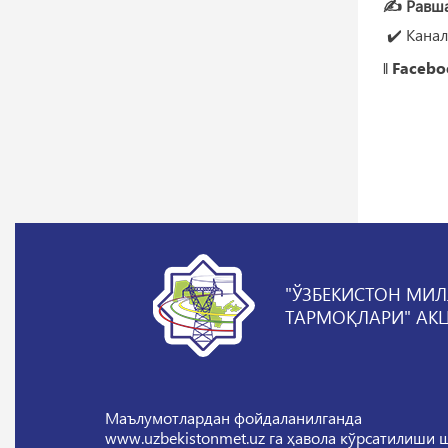
✍️ Равш
✔️ Канал
‖
Facebo
"ЎЗБЕКИСТОН МИЛ
ТАРМОҚЛАРИ" АК
Маълумотлардан фойдаланилганда
www.uzbekistonmet.uz га ҳавола кўрсатилиши 