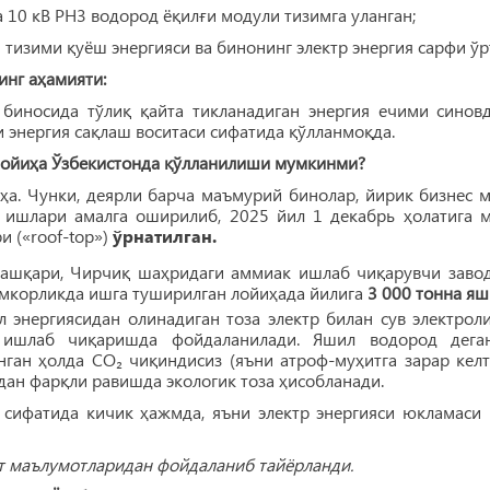
0 кВ PH3 водород ёқилғи модули тизимга уланган;
зими қуёш энергияси ва бинонинг электр энергия сарфи ўр
нг аҳамияти:
 биносида тўлиқ қайта тикланадиган энергия ечими синовд
 энергия сақлаш воситаси сифатида қўлланмоқда.
 лойиҳа Ўзбекистонда қўлланилиши мумкинми?
 ҳа. Чунки, деярли барча маъмурий бинолар, йирик бизнес
 ишлари амалга оширилиб, 2025 йил 1 декабрь ҳолатига
и («roof-top»)
ўрнатилган.
ташқари, Чирчиқ шаҳридаги аммиак ишлаб чиқарувчи заво
мкорликда ишга туширилган лойиҳада йилига
3 000 тонна я
 энергиясидан олинадиган тоза электр билан сув электрол
 ишлаб чиқаришда фойдаланилади. Яшил водород деган
нган ҳолда СО₂ чиқиндисиз (яъни атроф-муҳитга зарар ке
ан фарқли равишда экологик тоза ҳисобланади.
 сифатида кичик ҳажмда, яъни электр энергияси юкламаси
т маълумотларидан фойдаланиб тайёрланди.