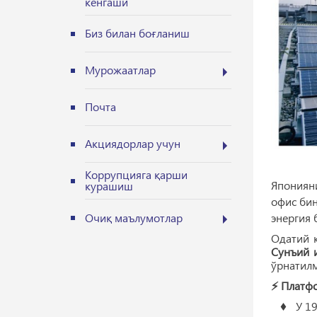
кенгаши
Биз билан боғланиш
Мурожаатлар
Почта
Акциядорлар учун
Коррупцияга қарши
Япониян
курашиш
офис би
Очиқ маълумотлар
энергия 
Одатий 
Сунъий 
ўрнатилм
⚡️ Платф
♦ У 190 