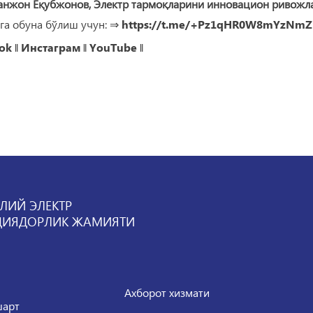
анжон Ёқубжонов, Электр тармоқларини инновацион ривожл
га обуна бўлиш учун: ⇒
https://t.me/+Pz1qHR0W8mYzNmZ
ok
‖
Инстаграм
‖
YouTube
‖
ЛИЙ ЭЛЕКТР
ЦИЯДОРЛИК ЖАМИЯТИ
Ахборот хизмати
шарт