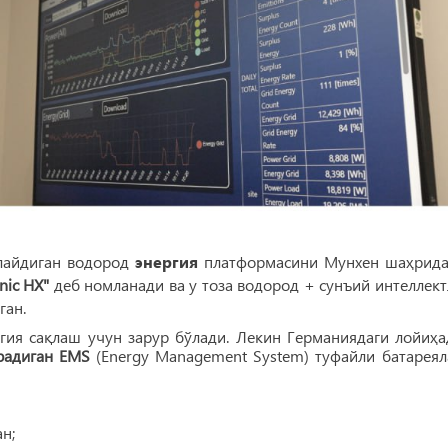
шлайдиган водород
энергия
платформасини Мунхен шаҳрида
nic HX"
деб номланади ва у тоза водород + сунъий интеллект
ган.
гия сақлаш учун зарур бўлади. Лекин Германиядаги лойиҳа
арадиган EMS
(Energy Management System) туфайли батареял
н;