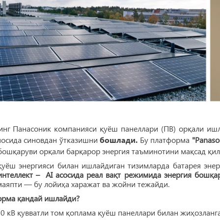
инг Панасоник компанияси қуёш панеллари (ПВ) орқали и
носида синовдан ўтказишни
бошлади.
Бу платформа
"Panaso
бошқаруви орқали барқарор энергия таъминотини мақсад қил
қуёш энергияси билан ишлайдиган тизимларда батарея энер
интеллект – AI асосида реал вақт режимида энергия бошқ
аяпти — бу лойиҳа харажат ва жойни тежайди.
орма қандай ишлайди?
кВ қувватли том қоплама қуёш панеллари билан жиҳозланга