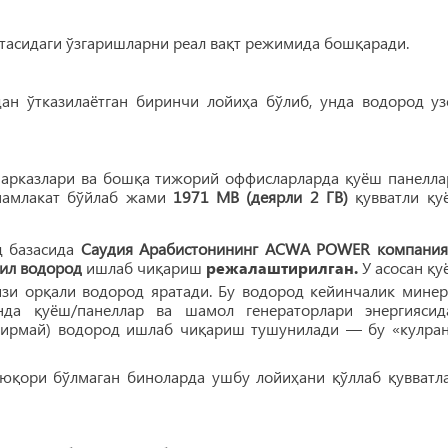
тасидаги ўзгаришларни реал вақт режимида бошқаради.
ан ўтказилаётган биринчи лойиҳа бўлиб, унда водород уз
 марказлари ва бошқа тижорий оффисларларда қуёш панелла
 мамлакат бўйлаб жами
1971 МВ (деярли 2 ГВ)
қувватли қу
д базасида
Саудия Арабистонининг ACWA POWER компания
шил водород
ишлаб чиқариш
режалаштирилган.
У асосан қу
изи орқали водород яратади. Бу водород кейинчалик минер
да қуёш/панеллар ва шамол генераторлари энергиясид
лтирмай) водород ишлаб чиқариш тушунилади — бу «кулран
 юқори бўлмаган биноларда ушбу лойиҳани қўллаб қувватл