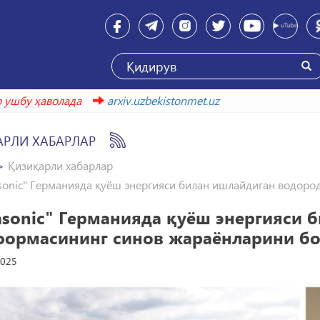
бу ҳаволада
arxiv.uzbekistonmet.uz
АРЛИ ХАБАРЛАР
Қизиқарли хабарлар
sonic" Германияда қуёш энергияси билан ишлайдиган водор
asonic" Германияда қуёш энергияси 
формасининг синов жараёнларини б
2025