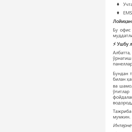
♦ Учта 1
♦ EMS ти
Лойиҳани
Бу офис
муддатли
⚡️ Ушбу
Албатта,
ўрнатиш
панеллар
Бундан 
билан ҳа
ва шамол
ўғитлар
фойдала
водородд
Тажриба
мумкин.
Интерне