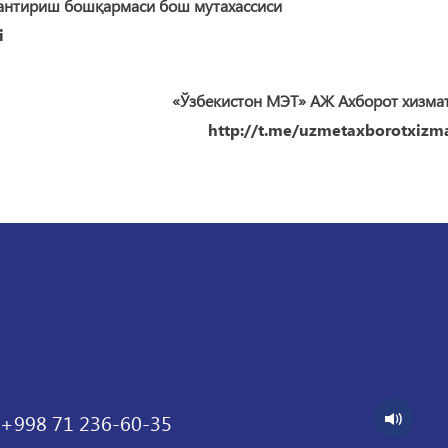
антириш бошқармаси бош мутахассиси
i
«Ўзбекистон МЭТ» АЖ Ахборот хизма
http://t.me/uzmetaxborotxizma
+998 71 236-60-35