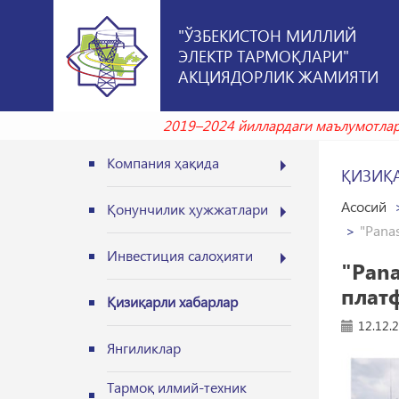
"ЎЗБЕКИСТОН МИЛЛИЙ
ЭЛЕКТР ТАРМОҚЛАРИ"
АКЦИЯДОРЛИК ЖАМИЯТИ
2019–2024 йиллардаги маълумотлар уш
Компания ҳақида
ҚИЗИҚ
Асосий
Қонунчилик ҳужжатлари
"Pana
Инвестиция салоҳияти
"Pan
плат
Қизиқарли хабарлар
12.12.
Янгиликлар
Тармоқ илмий-техник