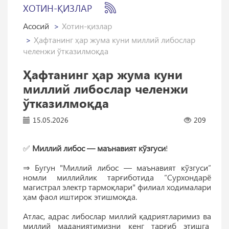
ХОТИН-ҚИЗЛАР
Асосий
Хотин-қизлар
Ҳафтанинг ҳар жума куни миллий либослар
челенжи ўтказилмоқда
Ҳафтанинг ҳар жума куни
миллий либослар челенжи
ўтказилмоқда
15.05.2026
209
✅
Миллий либос — маънавият кўзгуси
!
⇒ Бугун "Миллий либос — маънавият кўзгуси”
номли миллийлик тарғиботида “Сурхондарё
магистрал электр тармоқлари" филиал ходималари
ҳам фаол иштирок этишмоқда.
Атлас, адрас либослар миллий қадриятларимиз ва
миллий маданиятимизни кенг тарғиб этишга