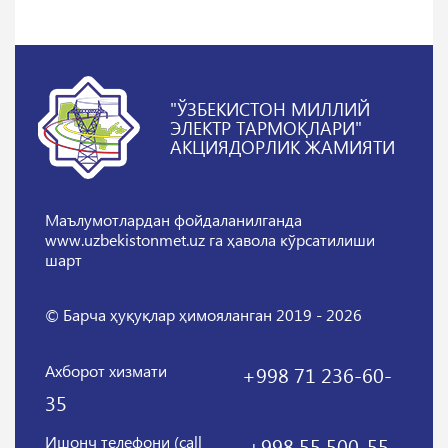
"ЎЗБЕКИСТОН МИЛЛИЙ
ЭЛЕКТР ТАРМОҚЛАРИ"
АКЦИЯДОРЛИК ЖАМИЯТИ
Маълумотлардан фойдаланилганда
www.uzbekistonmet.uz га ҳавола кўрсатилиши
шарт
© Барча ҳуқуқлар ҳимояланган 2019 - 2026
Ахборот хизмати
+998 71 236-60-
35
Ишонч телефони (call
+998 55 500-55-