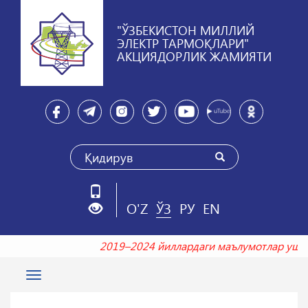
"ЎЗБЕКИСТОН МИЛЛИЙ
ЭЛЕКТР ТАРМОҚЛАРИ"
АКЦИЯДОРЛИК ЖАМИЯТИ
O'Z
ЎЗ
РУ
EN
2019–2024 йиллардаги маълумотлар у
Toggle
navigation