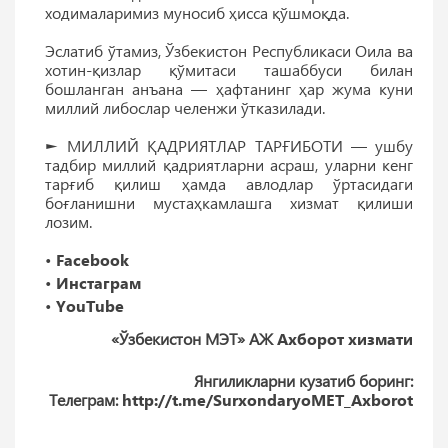
ходималаримиз муносиб ҳисса қўшмоқда.
Эслатиб ўтамиз, Ўзбекистон Республикаси Оила ва
хотин-қизлар қўмитаси ташаббуси билан
бошланган анъана — ҳафтанинг ҳар жума куни
миллий либослар челенжи ўтказилади.
► МИЛЛИЙ ҚАДРИЯТЛАР ТАРҒИБОТИ — ушбу
тадбир миллий қадриятларни асраш, уларни кенг
тарғиб қилиш ҳамда авлодлар ўртасидаги
боғланишни мустаҳкамлашга хизмат қилиши
лозим.
•
Facebook
•
Инстаграм
•
YouTube
«Ўзбекистон МЭТ» АЖ
Ахборот хизмати
Янгиликларни кузатиб боринг:
Телеграм:
http://t.me/SurxondaryoMET_Axborot