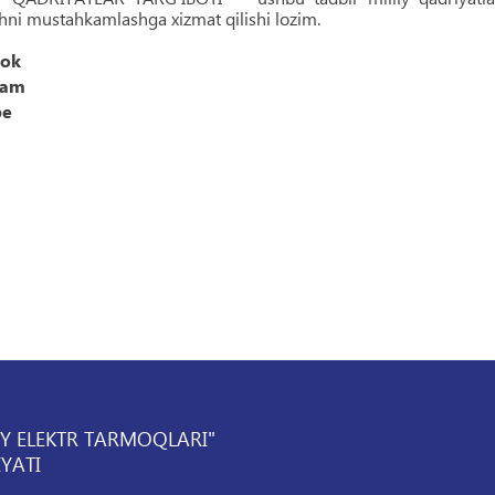
hni mustahkamlashga xizmat qilishi lozim.
ook
ram
be
IY ELEKTR TARMOQLARI"
YATI