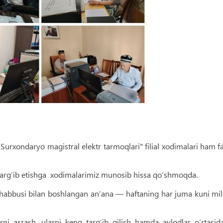
“Surxondaryo magistral elektr tarmoqlari" filial xodimalari ham f
ng targ‘ib etishga xodimalarimiz munosib hissa qo‘shmoqda.
tashabbusi bilan boshlangan anʼana — haftaning har juma kuni mil
 asrash, ularni keng targ‘ib qilish hamda avlodlar o‘rtasid