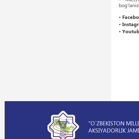
bog‘lanis
•
Faceb
•
Instag
•
Youtu
"O`ZBEKISTON MILL
AKSIYADORLIK JAMI