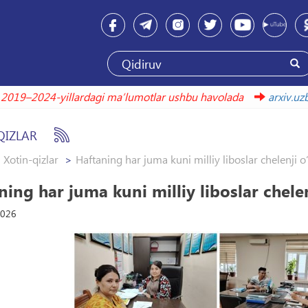
2019–2024-yillardagi maʼlumotlar ushbu havolada
arxi
QIZLAR
Xotin-qizlar
Haftaning har juma kuni milliy liboslar chelenji 
ning har juma kuni milliy liboslar chele
2026