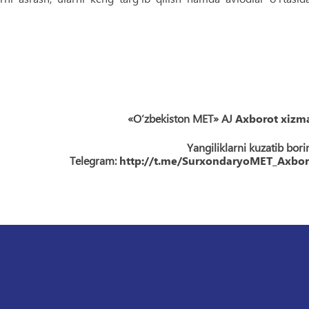
«O‘zbekiston MET» AJ
Axborot xizma
Yangiliklarni kuzatib bori
Telegram:
http://t.me/SurxondaryoMET_Axbor