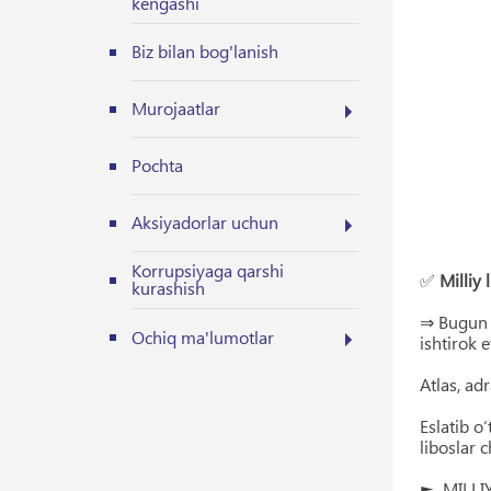
kengashi
Biz bilan bog'lanish
Murojaatlar
Pochta
Aksiyadorlar uchun
Korrupsiyaga qarshi
✅
Milliy
kurashish
⇒ Bugun "
Ochiq ma'lumotlar
ishtirok 
Atlas, ad
Eslatib o
liboslar c
► MILLIY