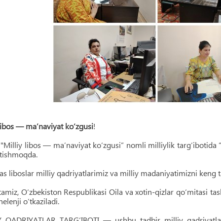
 libos — ma’naviyat ko‘zgusi
!
Milliy libos — ma’naviyat ko‘zgusi” nomli milliylik targ‘ibotida 
etishmoqda.
ras liboslar milliy qadriyatlarimiz va milliy madaniyatimizni ke
‘tamiz, O‘zbekiston Respublikasi Oila va xotin-qizlar qo‘mitasi 
helenji o‘tkaziladi.
 QADRIYATLAR TARG‘IBOTI — ushbu tadbir milliy qadriyatlarni