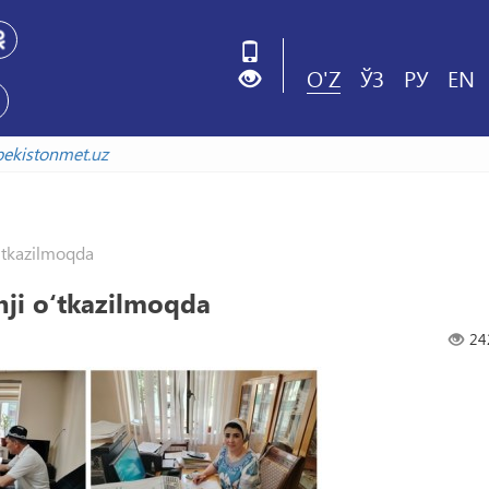
O'Z
ЎЗ
РУ
EN
v.uzbekistonmet.uz
o‘tkazilmoqda
nji o‘tkazilmoqda
24