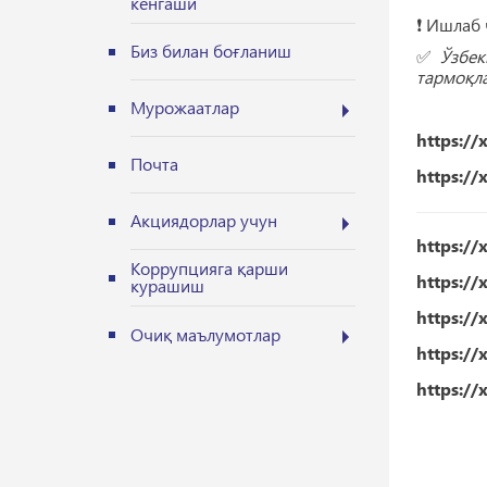
кенгаши
❗️ Ишлаб
Биз билан боғланиш
✅
Ўзбек
тармоқла
Мурожаатлар
https://
Почта
https://
Акциядорлар учун
https://
Коррупцияга қарши
https://
курашиш
https://
Очиқ маълумотлар
https://
https://