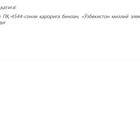
қатига!
 ПҚ-4544-сонли қарорига биноан, «Ўзбекистон миллий элек
ди: