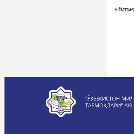
‼️
Илтимо
"ЎЗБЕКИСТОН МИЛ
ТАРМОҚЛАРИ" АК