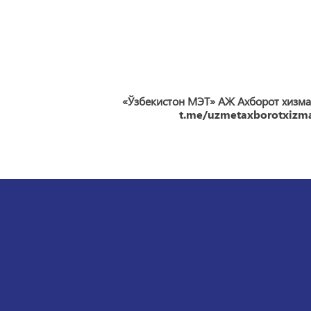
«Ўзбекистон МЭТ» АЖ Ахборот хизма
t.me/uzmetaxborotxizma