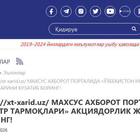
2019–2024 йиллардаги маълумотлар ушбу ҳав
ЛАР
Эълонлар
s://xt-xarid.uz/ МАХСУС АХБОРОТ ПОРТАЛИДА «ЎЗБЕКИС
АРИНИ КУЗАТИБ БОРИНГ!
s://xt-xarid.uz/ МАХСУС АХБОРОТ 
ТР ТАРМОҚЛАРИ» АКЦИЯДОРЛИК 
НГ!
2026