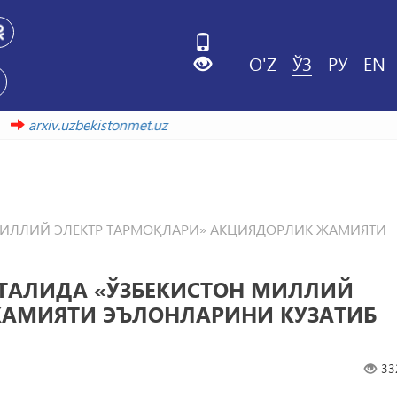
O'Z
ЎЗ
РУ
EN
олада
arxiv.uzbekistonmet.uz
ТОН МИЛЛИЙ ЭЛЕКТР ТАРМОҚЛАРИ» АКЦИЯДОРЛИК ЖАМИЯТИ
ПОРТАЛИДА «ЎЗБЕКИСТОН МИЛЛИЙ
ЖАМИЯТИ ЭЪЛОНЛАРИНИ КУЗАТИБ
33