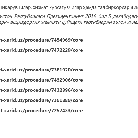
 чиқарувчилар, хизмат кўрсатувчилар ҳамда тадбиркорлар диқ
истон Республикаси Президентининг 2019 йил 5 декабрдаги
ри» акциядорлик жамияти қуйидаги тартибларни эълон қила
xt-xarid.uz/procedure/7454969/core
xt-xarid.uz/procedure/7472229/core
xt-xarid.uz/procedure/7381920/core
xt-xarid.uz/procedure/7432906/core
xt-xarid.uz/procedure/7432896/core
xt-xarid.uz/procedure/7391889/core
xt-xarid.uz/procedure/7257433/core