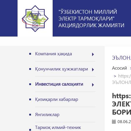
"ЎЗБЕКИСТОН МИЛЛИЙ
ЭЛЕКТР ТАРМОҚЛАРИ"
АКЦИЯДОРЛИК ЖАМИЯТИ
Компания ҳақида
ЭЪЛОН
Асосий
Қонунчилик ҳужжатлари
http
ЭЪЛОНЛ
Инвестиция салоҳияти
http
Қизиқарли хабарлар
ЭЛЕК
БОРИ
Янгиликлар
08.06.
Тармоқ илмий-техник