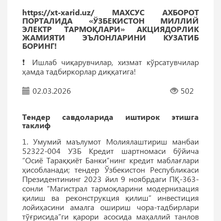
https://xt-xarid.uz/ МАХСУС АХБОРОТ
ПОРТАЛИДА «ЎЗБЕКИСТОН МИЛЛИЙ
ЭЛЕКТР ТАРМОҚЛАРИ» АКЦИЯДОРЛИК
ЖАМИЯТИ ЭЪЛОНЛАРИНИ КУЗАТИБ
БОРИНГ!
❗️ Ишлаб чиқарувчилар, хизмат кўрсатувчилар
ҳамда тадбиркорлар диққатига!
02.03.2026
502
Тендер савдоларида иштирок этишга
таклиф
1. Умумий маълумот Молиялаштириш манбаи
52322-004 УЗБ Кредит шартномаси бўйича
“Осиё Тараққиёт Банки”нинг кредит маблағлари
ҳисобланади; тендер Ўзбекистон Республикаси
Президентининг 2023 йил 9 ноябрдаги ПҚ-363-
сонли “Магистрал тармоқларини модернизация
қилиш ва реконструкция қилиш” инвестиция
лойиҳасини амалга ошириш чора-тадбирлари
тўғрисида”ги қарори асосида маҳаллий танлов