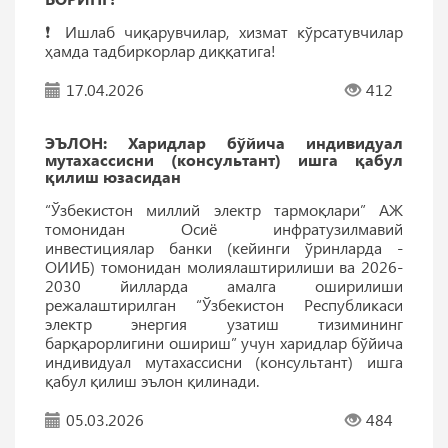
❗️ Ишлаб чиқарувчилар, хизмат кўрсатувчилар
ҳамда тадбиркорлар диққатига!
17.04.2026
412
ЭЪЛОН: Харидлар бўйича индивидуал
мутахассисни (консультант) ишга қабул
қилиш юзасидан
“Ўзбекистон миллий электр тармоқлари” АЖ
томонидан Осиё инфратузилмавий
инвестициялар банки (кейинги ўринларда -
ОИИБ) томонидан молиялаштирилиши ва 2026-
2030 йилларда амалга оширилиши
режалаштирилган “Ўзбекистон Республикаси
электр энергия узатиш тизимининг
барқарорлигини ошириш” учун харидлар бўйича
индивидуал мутахассисни (консультант) ишга
қабул қилиш эълон қилинади.
05.03.2026
484