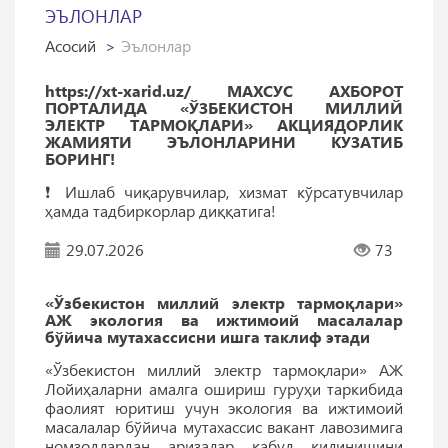
ЭЪЛОНЛАР
Асосий
Эълонлар
https://xt-xarid.uz/ МАХСУС АХБОРОТ
ПОРТАЛИДА «ЎЗБЕКИСТОН МИЛЛИЙ
ЭЛЕКТР ТАРМОҚЛАРИ» АКЦИЯДОРЛИК
ЖАМИЯТИ ЭЪЛОНЛАРИНИ КУЗАТИБ
БОРИНГ!
❗️ Ишлаб чиқарувчилар, хизмат кўрсатувчилар
ҳамда тадбиркорлар диққатига!
29.07.2026
73
«Ўзбекистон миллий электр тармоқлари»
АЖ экология ва ижтимоий масалалар
бўйича мутахассисни ишга таклиф этади
«Ўзбекистон миллий электр тармоқлари» АЖ
Лойиҳаларни амалга ошириш гуруҳи таркибида
фаолият юритиш учун экология ва ижтимоий
масалалар бўйича мутахассис вакант лавозимига
номзодлардан аризалар қабул қилинишини