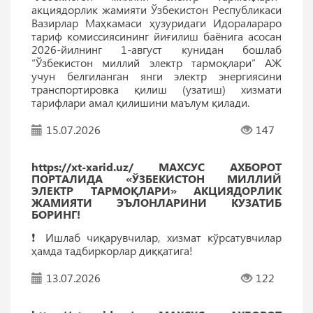
акциядорлик жамияти Ўзбекистон Республикаси
Вазирлар Маҳкамаси ҳузуридаги Идоралараро
тариф комиссиясининг йиғилиш баёнига асосан
2026-йилнинг 1-август кунидан бошлаб
“Ўзбекистон миллий электр тармоқлари” АЖ
учун белгиланган янги электр энергиясини
транспортировка қилиш (узатиш) хизмати
тарифлари амал қилишини маълум қилади.
15.07.2026
147
https://xt-xarid.uz/ МАХСУС АХБОРОТ
ПОРТАЛИДА «ЎЗБЕКИСТОН МИЛЛИЙ
ЭЛЕКТР ТАРМОҚЛАРИ» АКЦИЯДОРЛИК
ЖАМИЯТИ ЭЪЛОНЛАРИНИ КУЗАТИБ
БОРИНГ!
❗️ Ишлаб чиқарувчилар, хизмат кўрсатувчилар
ҳамда тадбиркорлар диққатига!
13.07.2026
122