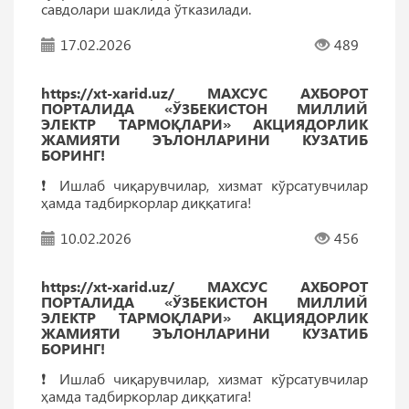
савдолари шаклида ўтказилади.
17.02.2026
489
https://xt-xarid.uz/ МАХСУС АХБОРОТ
ПОРТАЛИДА «ЎЗБЕКИСТОН МИЛЛИЙ
ЭЛЕКТР ТАРМОҚЛАРИ» АКЦИЯДОРЛИК
ЖАМИЯТИ ЭЪЛОНЛАРИНИ КУЗАТИБ
БОРИНГ!
❗️ Ишлаб чиқарувчилар, хизмат кўрсатувчилар
ҳамда тадбиркорлар диққатига!
10.02.2026
456
https://xt-xarid.uz/ МАХСУС АХБОРОТ
ПОРТАЛИДА «ЎЗБЕКИСТОН МИЛЛИЙ
ЭЛЕКТР ТАРМОҚЛАРИ» АКЦИЯДОРЛИК
ЖАМИЯТИ ЭЪЛОНЛАРИНИ КУЗАТИБ
БОРИНГ!
❗️ Ишлаб чиқарувчилар, хизмат кўрсатувчилар
ҳамда тадбиркорлар диққатига!