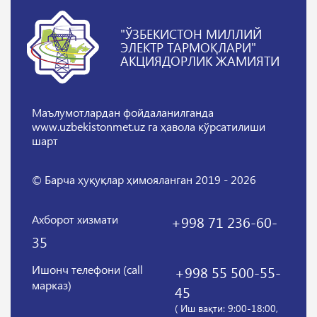
"ЎЗБЕКИСТОН МИЛЛИЙ
ЭЛЕКТР ТАРМОҚЛАРИ"
АКЦИЯДОРЛИК ЖАМИЯТИ
Маълумотлардан фойдаланилганда
www.uzbekistonmet.uz га ҳавола кўрсатилиши
шарт
© Барча ҳуқуқлар ҳимояланган 2019 - 2026
Ахборот хизмати
+998 71 236-60-
35
Ишонч телефони (call
+998 55 500-55-
марказ)
45
( Иш вақти: 9:00-18:00,