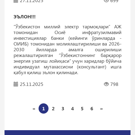
27.11.2025
699
ЭЪЛОН!!!
“Ўзбекистон миллий электр тармоқлари” АЖ
томонидан Осиё инфратузилмавий
инвестициялар банки (кейинги ўринларда -
ОИИБ) томонидан молиялаштирилиши ва 2026-
2030 йилларда амалга оширилиши
режалаштирилган “Ўзбекистоннинг барқарор
энергия узатиш лойиҳаси” учун харидлар бўйича
индивидуал мутахассисни (консультант) ишга
қабул қилиш эълон қилинади.
25.11.2025
798
«
1
2
3
4
5
6
»