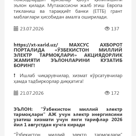
эълон қилади. Мутахассисни жалб этиш Европа
тикланиш ва тараққиёт банки (ЕТТБ) грант
маблағлари ҳисобидан амалга оширилади.
23.07.2026
137
https://xt-xarid.uz/ МАХСУС АХБОРОТ
ПОРТАЛИДА «ЎЗБЕКИСТОН МИЛЛИЙ
ЭЛЕКТР ТАРМОҚЛАРИ» АКЦИЯДОРЛИК
ЖАМИЯТИ ЭЪЛОНЛАРИНИ КУЗАТИБ
БОРИНГ!
❗️ Ишлаб чиқарувчилар, хизмат кўрсатувчилар
ҳамда тадбиркорлар диққатига!
21.07.2026
172
ЭЪЛОН: "Ўзбекистон миллий электр
тармоқлари" АЖ учун электр энергиясини
узатиш хизмати учун янги тарифлар 2026
йил 1 августдан кучга киради
“Ўзбекистон миллий электр тармоқлари”