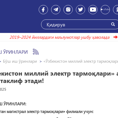
2019–2024 йиллардаги маълумотлар ушбу ҳаволад
Ш ЎРИНЛАРИ
Бўш иш ўринлари
«Ўзбекистон миллий электр тармоқлар
екистон миллий электр тармоқлари» 
таклиф этади!
2025
Ш ЎРИНЛАРИ:
н магистрал электр тармоқлари» филиали учун: