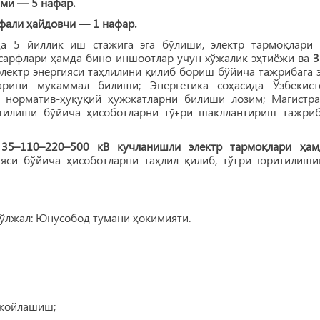
ими — 5 нафар.
ифали ҳайдовчи — 1 нафар.
да 5 йиллик иш стажига эга бўлиши, электр тармоқлари 
к сарфлари ҳамда бино-иншоотлар учун хўжалик эҳтиёжи ва
3
лектр энергияси таҳлилини қилиб бориш бўйича тажрибага э
арини мукаммал билиши; Энергетика соҳасида Ўзбекист
қа норматив-ҳуқуқий ҳужжатларни билиши лозим; Магистра
затилиши бўйича ҳисоботларни тўғри шакллантириш тажриб
н
35–110–220–500 кВ кучланишли электр тармоқлари ҳам
гияси бўйича ҳисоботларни таҳлил қилиб, тўғри юритилиши
Мўлжал: Юнусобод тумани ҳокимияти.
 жойлашиш;