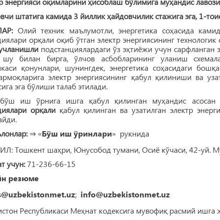
р энергияси оқимларини ҳисоблаш бўлимига муҳандис лавоз
вчи штатига камида 3 йиллик ҳайдовчилик стажига эга, 1-то
ЛАР:
Олий техник маълумотли, энергетика соҳасида ками
иялари орқали оқиб ўтган электр энергиясининг технологи
кучланишли
подстанциялардаги ўз эҳтиёжи учун сарфланган э
 шу билан бирга, ўлчов асбобларининг уланиш схемал
икаси қонунлари, шунингдек, энергетика соҳасидаги бош
тармоқларига электр энергиясининг қабул қилиниши ва у
ига эга бўлиши талаб этилади.
бўш иш ўрнига ишга қабул қилинган муҳандис асоса
циялари орқали
қабул қилинган ва узатилган электр энер
айди.
лонлар:
⇒ «
Бўш иш ўринлари
» рукнида
Л: Тошкент шаҳри, Юнусобод тумани, Осиё кўчаси, 42-уй. 
т учун:
71-236-66-15
йн резюме
s@uzbekistonmet.uz
;
info@uzbekistonmet.uz
истон Республикаси Меҳнат кодексига мувофиқ расмий ишга