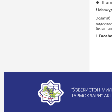
⏺️ Штатл
❗️
Мавжуд
Эслатиб
видеота
билан иш
‖
Faceb
"ЎЗБЕКИСТОН МИЛ
ТАРМОҚЛАРИ" АК