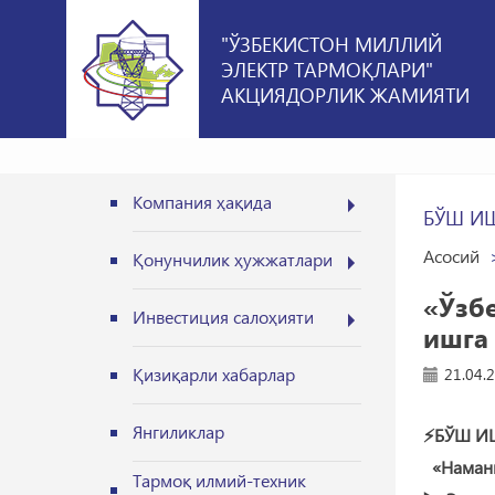
"ЎЗБЕКИСТОН МИЛЛИЙ
ЭЛЕКТР ТАРМОҚЛАРИ"
АКЦИЯДОРЛИК ЖАМИЯТИ
Компания ҳақида
БЎШ И
Асосий
Қонунчилик ҳужжатлари
«Ўзб
Инвестиция салоҳияти
ишга 
Қизиқарли хабарлар
21.04.
Янгиликлар
⚡️БЎШ И
«Наманга
Тармоқ илмий-техник