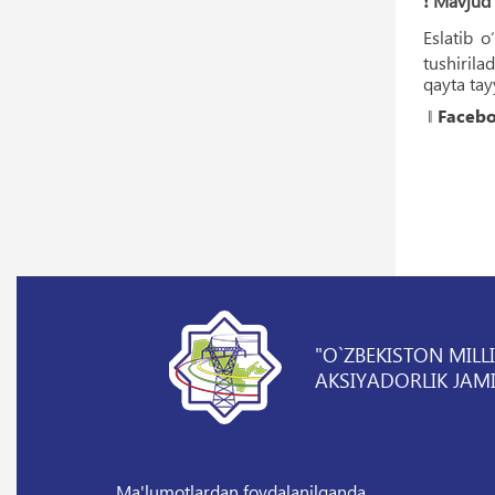
❗️
Mavjud b
Eslatib o
tushirila
qayta tay
‖
Faceb
"O`ZBEKISTON MILL
AKSIYADORLIK JAMI
Ma'lumotlardan foydalanilganda