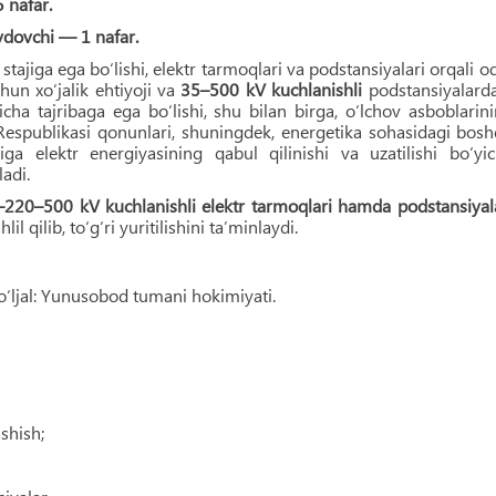
 nafar.
aydovchi — 1 nafar.
stajiga ega bo‘lishi, elektr tarmoqlari va podstansiyalari orqali o
hun xo‘jalik ehtiyoji va
35–500 kV kuchlanishli
podstansiyalard
yicha tajribaga ega bo‘lishi, shu bilan birga, o‘lchov asboblarin
Respublikasi qonunlari, shuningdek, energetika sohasidagi bos
iga elektr energiyasining qabul qilinishi va uzatilishi bo‘yi
ladi.
220–500 kV kuchlanishli elektr tarmoqlari hamda podstansiyal
l qilib, to‘g‘ri yuritilishini ta’minlaydi.
‘ljal: Yunusobod tumani hokimiyati.
shish;