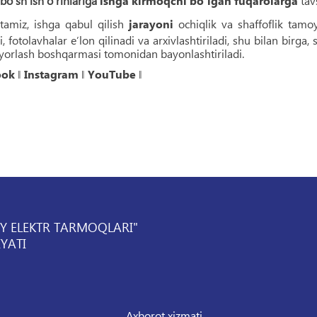
o‘sh ish o‘rinlariga
ishga kirmoqchi bo‘lgan fuqarolarga
tavs
‘tamiz, ishga qabul qilish
jarayoni
ochiqlik va shaffoflik tamo
di, fotolavhalar e’lon qilinadi va arxivlashtiriladi, shu bilan birg
yorlash boshqarmasi tomonidan bayonlashtiriladi.
ook
‖
Instagram
‖
YouTube
‖
IY ELEKTR TARMOQLARI"
YATI
Axborot xizmati