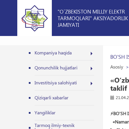
"O`ZBEKISTON MILLIY ELEKTR
TARMOQLARI" AKSIYADORLIK
JAMIYATI
Kompaniya haqida
BO'SH I
Asosiy
Qonunchilik hujjatlari
«O‘zb
Investitsiya salohiyati
taklif
Qiziqarli xabarlar
21.04.
Yangiliklar
⚡️BO‘SH 
«Namangan
Tarmoq ilmiy-texnik