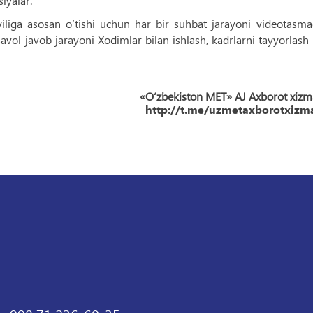
iyalar.
yiliga asosan o‘tishi uchun har bir suhbat jarayoni videotasm
a, savol-javob jarayoni Xodimlar bilan ishlash, kadrlarni tayyorlash
«O‘zbekiston MET» AJ Axborot xizm
http://t.me/uzmetaxborotxizma