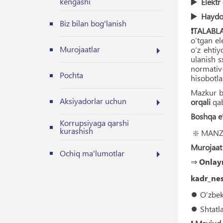
kengashi
▶️ Elektr
▶️ Haydov
Biz bilan bog'lanish
❗️TALABL
o‘tgan el
Murojaatlar
o‘z ehtiy
ulanish 
normativ
Pochta
hisobotlar
Mazkur b
Aksiyadorlar uchun
orqali
qab
Boshqa e’
Korrupsiyaga qarshi
kurashish
❇️ MANZIL
Murojaat
Ochiq ma'lumotlar
⇒
Onlay
kadr_ne
⏺️ O‘zbek
⏺️ Shtatl