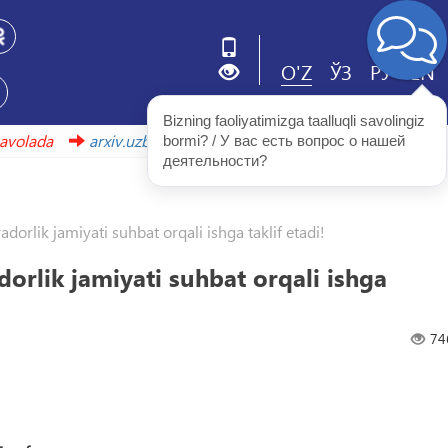
O'Z
ЎЗ
РУ
EN
Bizning faoliyatimizga taalluqli savolingiz 
hbu havolada
arxiv.uzbekistonmet.uz
bormi? / У вас есть вопрос о нашей 
деятельности?
dorlik jamiyati suhbat orqali ishga taklif etadi!
dorlik jamiyati suhbat orqali ishga
74