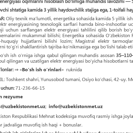
 energiyasi oqimlarini hisoblash bo'limiga muhandis lavozimi — 5
chi shtatiga kamida 3 yillik haydovchilik stajiga ega, 1-toifali h
AR:
Oliy texnik ma’lumotli, energetika sohasida kamida 5 yillik ish 
ektr energiyasining texnologik sarflari hamda bino-inshootlar uc
oji uchun sarflangan elektr energiyasi tahlilini qilib borish bo‘
sxemalarini mukammal bilishi; Energetika sohasida O‘zbekiston 
-huquqiy hujjatlarni bilishi lozim; Magistral elektr tarmoqlar
ni to‘g‘ri shakllantirish tajriba-ko‘nikmasiga ega bo‘lishi talab eti
o‘sh ish o‘rniga ishga qabul qilingan muhandis asosan
35–110–
ul qilingan va uzatilgan elektr energiyasi bo‘yicha hisobotlarni tahli
lonlar:
⇒ «
Bo‘sh ish o‘rinlari
» ruknida
: Toshkent shahri, Yunusobod tumani, Osiyo ko‘chasi, 42-uy. Mo
 uchun:
71-236-66-15
n rezyume
s@uzbekistonmet.uz
;
info@uzbekistonmet.uz
iston Respublikasi Mehnat kodeksiga muvofiq rasmiy ishga joyla
ar jadvaliga muvofiq ish haqi + bonuslar.