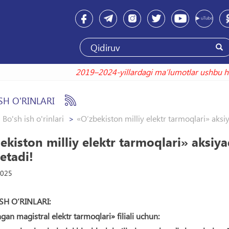
2019–2024-yillardagi maʼlumotlar us
SH O'RINLARI
Bo'sh ish o'rinlari
«O‘zbekiston milliy elektr tarmoqlari» aksiya
ekiston milliy elektr tarmoqlari» aksiya
 etadi!
2025
ISH O‘RINLARI:
 magistral elektr tarmoqlari» filiali uchun: