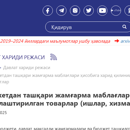
2019–2024 йиллардаги маълумотлар ушбу ҳаволада
ar
Т ХАРИДИ РЕЖАСИ
Давлат хариди режаси
тдан ташқари жамғарма маблағлари ҳисобига харид қилиниш
тлар
етдан ташқари жамғарма маблағлар
лаштирилган товарлар (ишлар, хизма
2025
бюджети, давлат мақсадли жамғармалари ва бюджет ташкило