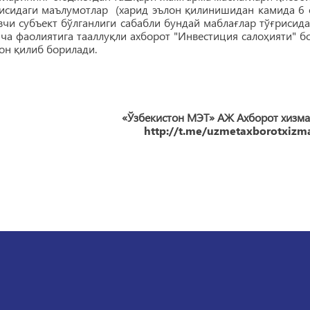
рисидаги маълумотлар (харид эълон қилинишидан камида 6 
и субъект бўлганлиги сабабли бундай маблағлар тўғрисида
а фаолиятига тааллуқли ахборот "Инвестиция салоҳияти" б
он қилиб борилади.
«Ўзбекистон МЭТ» АЖ Ахборот хизма
http://t.me/uzmetaxborotxizma