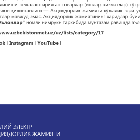
илиниши режалаштирилган товарлар (ишлар, хизматлар) тўғ
ълон қилинганлиги — Акциядорлик жамияти хўжалик юритувч
лар мавжуд эмас. Акциядорлик жамиятининг харидлар бўйич
Эълонлар"
номли нимрукн таркибида мунтазам равишда эъл
www.uzbekistonmet.uz/uz/lists/category/17
ok
‖
Instagram
‖
YouTube
‖
ЛИЙ ЭЛЕКТР
ЦИЯДОРЛИК ЖАМИЯТИ