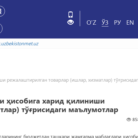
O'Z
ЎЗ
РУ
EN
xiv.uzbekistonmet.uz
и режалаштирилган товарлар (ишлар, хизматлар) тўғрисида
и ҳисобига харид қилиниши
тлар) тўғрисидаги маълумотлар
85
тларининг бюджетдан ташқари жамғарма маблағлари ҳисоби