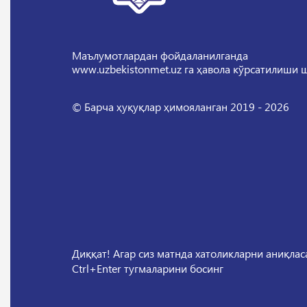
Маълумотлардан фойдаланилганда
www.uzbekistonmet.uz га ҳавола кўрсатилиши 
© Барча ҳуқуқлар ҳимояланган 2019 - 2026
Диққат! Агар сиз матнда хатоликларни аниқла
Ctrl+Enter тугмаларини босинг