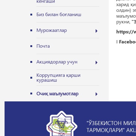
кенгаши
харид қ
олдин) э
Биз билан боғланиш
маълумот
рукни,
"
Мурожаатлар
https://
‖
Facebo
Почта
Акциядорлар учун
Коррупцияга қарши
курашиш
Очиқ маълумотлар
"ЎЗБЕКИСТОН МИЛ
ТАРМОҚЛАРИ" АК