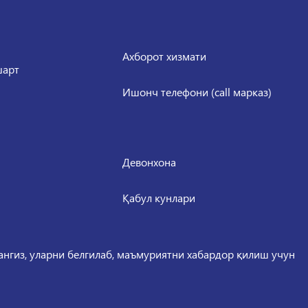
Ахборот хизмати
шарт
Ишонч телефони (call марказ)
Девонхона
Қабул кунлари
сангиз, уларни белгилаб, маъмуриятни хабардор қилиш учун