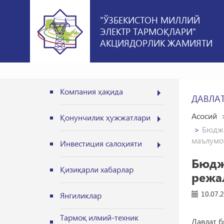
"ЎЗБЕКИСТОН МИЛЛИЙ
ЭЛЕКТР ТАРМОҚЛАРИ"
АКЦИЯДОРЛИК ЖАМИЯТИ
Компания ҳақида
ДАВЛА
Асосий
Қонунчилик ҳужжатлари
Бюдже
маълумо
Инвестиция салоҳияти
Бюдж
Қизиқарли хабарлар
режа
10.07.
Янгиликлар
Тармоқ илмий-техник
Давлат 