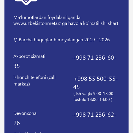
Ma'lumotlardan foydalanilganda
www.uzbekistonmet.uz ga havola ko`rsatilishi shart
© Barcha huquqlar himoyalangan 2019 - 2026
Axborot xizmati
+998 71 236-60-
35
Ishonch telefoni (call
+998 55 500-55-
markaz)
45
( Ish vaqti: 9:00-18:00,
tushlik: 13:00-14:00 )
Devonxona
+998 71 236-62-
26