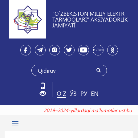
"O`ZBEKISTON MILLIY ELEKTR
TARMOQLARI" AKSIYADORLIK
JAMIYATI
O'Z
ЎЗ
РУ
EN
2019–2024-yillardagi maʼlumotlar ushbu
Toggle
navigation