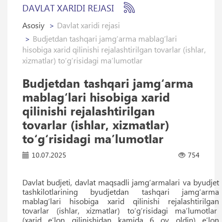
DAVLAT XARIDI REJASI
Asosiy
Davlat xaridi rejasi
Budjetdan tashqari jamg‘arma mablag‘lari
hisobiga xarid qilinishi rejalashtirilgan tovarlar (ishlar,
xizmatlar) to‘g‘risidagi maʼlumotlar
Budjetdan tashqari jamg‘arma
mablag‘lari hisobiga xarid
qilinishi rejalashtirilgan
tovarlar (ishlar, xizmatlar)
to‘g‘risidagi maʼlumotlar
10.07.2025
754
Davlat budjeti, davlat maqsadli jamg‘armalari va byudjet
tashkilotlarining byudjetdan tashqari jamg‘arma
mablag‘lari hisobiga xarid qilinishi rejalashtirilgan
tovarlar (ishlar, xizmatlar) to‘g‘risidagi maʼlumotlar
(xarid eʼlon qilinishidan kamida 6 oy oldin) eʼlon