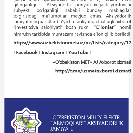
qilinganligi — Aksiyadorlik jamiyati xo‘jalik yurituvchi
subyekt bo‘lganligi sababli bunday mablag‘lar
to‘g‘risidagi maʼlumotlar mavjud emas. Aksiyadorlik
jamiyatining xaridlar bo‘yicha faoliyatiga taalluqli axborot
"Investitsiya salohiyati" bosh rukni,
“Eʼlonlar”
nomli
nimrukn tarkibida muntazam ravishda eʼlon qilib boriladi.
https://www.uzbekistonmet.uz/oz/lists/category/17
‖
Facebook
‖
Instagram
‖
YouTube
‖
«O‘zbekiston MET» AJ Axborot xizmati
http://t.me/uzmetaxborotxizmati
"O`ZBEKISTON MILLIY ELEKTR
TARMOQLARI" AKSIYADORLIK
JAMIYATI