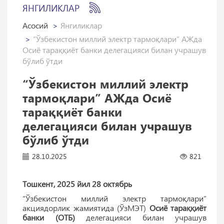
ЯНГИЛИКЛАР
Асосий
Янгиликлар
“Ўзбекистон миллий электр тармоқлари” АЖда
Осиё тараққиёт банки делегацияси билан учрашув
бўлиб ўтди
“Ўзбекистон миллий электр
тармоқлари” АЖда Осиё
тараққиёт банки
делегацияси билан учрашув
бўлиб ўтди
28.10.2025
821
Тошкент, 2025 йил 28 октябрь
“Ўзбекистон миллий электр тармоқлари”
акциядорлик жамиятида (ЎзМЭТ)
Осиё тараққиёт
банки (ОТБ)
делегацияси билан учрашув