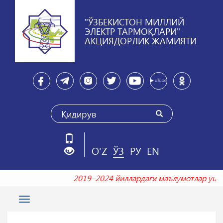
"ЎЗБЕКИСТОН МИЛЛИЙ
ЭЛЕКТР ТАРМОҚЛАРИ"
АКЦИЯДОРЛИК ЖАМИЯТИ
O'Z
ЎЗ
РУ
EN
2019–2024 йиллардаги маълумотлар у
Toggle
navigation