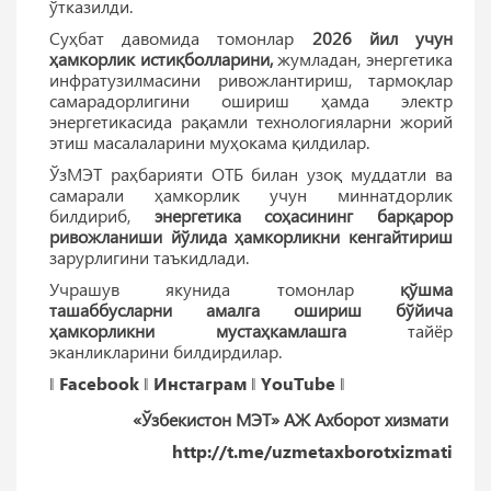
ўтказилди.
Суҳбат давомида томонлар
2026 йил учун
ҳамкорлик истиқболларини,
жумладан, энергетика
инфратузилмасини ривожлантириш, тармоқлар
самарадорлигини ошириш ҳамда электр
энергетикасида рақамли технологияларни жорий
этиш масалаларини муҳокама қилдилар.
ЎзМЭТ раҳбарияти ОТБ билан узоқ муддатли ва
самарали ҳамкорлик учун миннатдорлик
билдириб,
энергетика соҳасининг барқарор
ривожланиши йўлида ҳамкорликни кенгайтириш
зарурлигини таъкидлади.
Учрашув якунида томонлар
қўшма
ташаббусларни амалга ошириш бўйича
ҳамкорликни мустаҳкамлашга
тайёр
эканликларини билдирдилар.
‖
Facebook
‖
Инстаграм
‖
YouTube
‖
«Ўзбекистон МЭТ» АЖ Ахборот хизмати
http://t.me/uzmetaxborotxizmati