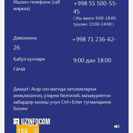
Ишонч телефони (call
+998 55 500-55-
марказ)
45
( Иш вақти: 9:00-18:00,
тушлик: 13:00-14:00 )
Девонхона
+998 71 236-62-
26
Қабул кунлари
9:00 дан 18:00
гача
Диққат! Агар сиз матнда хатоликларни
аниқласангиз, уларни белгилаб, маъмуриятни
хабардор қилиш учун Ctrl+Enter тугмаларини
босинг