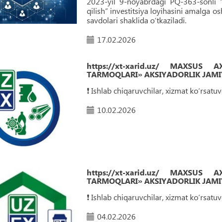
2023-yil 9-noyabrdagi PQ-363-sonli “
qilish” investitsiya loyihasini amalga os
savdolari shaklida o‘tkaziladi.
17.02.2026
https://xt-xarid.uz/ MAXSUS
TARMOQLARI» AKSIYADORLIK JAMIY
❗️ Ishlab chiqaruvchilar, xizmat ko‘rsat
10.02.2026
https://xt-xarid.uz/ MAXSUS
TARMOQLARI» AKSIYADORLIK JAMIY
❗️ Ishlab chiqaruvchilar, xizmat ko‘rsat
04.02.2026