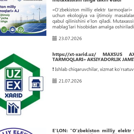
«O‘zbekiston milliy elektr tarmoqlari» 
uchun ekologiya va ijtimoiy masalala
qabul qilinishini eʼlon qiladi. Mutaxass
mablag‘lari hisobidan amalga oshiriladi
23.07.2026
https://xt-xarid.uz/ MAXSUS
TARMOQLARI» AKSIYADORLIK JAMIY
❗️ Ishlab chiqaruvchilar, xizmat ko‘rsat
21.07.2026
EʼLON: "O‘zbekiston milliy elektr