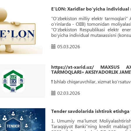
EʼLON: Хaridlar bo‘yicha individual
“Oʻzbekiston milliy elektr tarmoqlari” 
o‘rinlarda - OIIB) tomonidan moliyalash
“O‘zbekiston Respublikasi elektr ener
bo‘yicha individual mutaxassisni (konsult
05.03.2026
https://xt-xarid.uz/ MAXSUS
TARMOQLARI» AKSIYADORLIK JAMIY
❗️ Ishlab chiqaruvchilar, xizmat ko‘rsat
02.03.2026
Tender savdolarida ishtirok etishga 
1. Umumiy ma‘lumot Moliyalashtiris
Taraqqiyot Banki”ning kredit mablag‘l