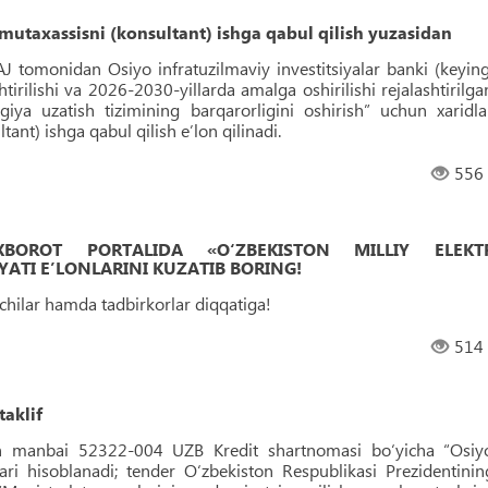
 mutaxassisni (konsultant) ishga qabul qilish yuzasidan
AJ tomonidan Osiyo infratuzilmaviy investitsiyalar banki (keying
tirilishi va 2026-2030-yillarda amalga oshirilishi rejalashtirilga
giya uzatish tizimining barqarorligini oshirish” uchun xaridla
ant) ishga qabul qilish eʼlon qilinadi.
556
 AXBOROT PORTALIDA «O‘ZBEKISTON MILLIY ELEKT
ATI EʼLONLARINI KUZATIB BORING!
uvchilar hamda tadbirkorlar diqqatiga!
514
taklif
h manbai 52322-004 UZB Kredit shartnomasi bo‘yicha “Osiy
ari hisoblanadi; tender O‘zbekiston Respublikasi Prezidentinin