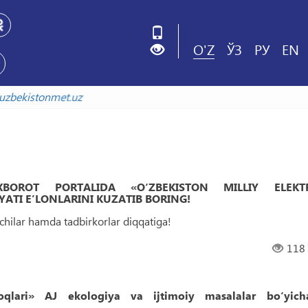
O'Z
ЎЗ
РУ
EN
da
arxiv.uzbekistonmet.uz
 AXBOROT PORTALIDA «O‘ZBEKISTON MILLIY ELEKT
ATI EʼLONLARINI KUZATIB BORING!
uvchilar hamda tadbirkorlar diqqatiga!
118
moqlari» AJ ekologiya va ijtimoiy masalalar bo‘yich