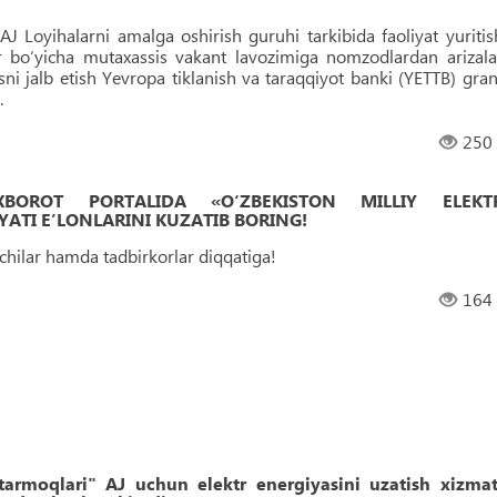
AJ Loyihalarni amalga oshirish guruhi tarkibida faoliyat yuritis
r bo‘yicha mutaxassis vakant lavozimiga nomzodlardan arizala
isni jalb etish Yevropa tiklanish va taraqqiyot banki (YETTB) gran
.
250
 AXBOROT PORTALIDA «O‘ZBEKISTON MILLIY ELEKT
ATI EʼLONLARINI KUZATIB BORING!
uvchilar hamda tadbirkorlar diqqatiga!
164
 tarmoqlari" AJ uchun elektr energiyasini uzatish xizmat