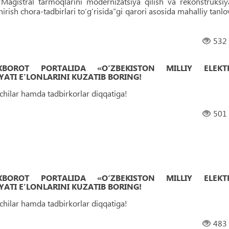
Magistral tarmoqlarini modernizatsiya qilish va rekonstruksiy
hirish chora-tadbirlari to‘g‘risida”gi qarori asosida mahalliy tanlo
532
 AXBOROT PORTALIDA «O‘ZBEKISTON MILLIY ELEKT
ATI EʼLONLARINI KUZATIB BORING!
uvchilar hamda tadbirkorlar diqqatiga!
501
 AXBOROT PORTALIDA «O‘ZBEKISTON MILLIY ELEKT
ATI EʼLONLARINI KUZATIB BORING!
uvchilar hamda tadbirkorlar diqqatiga!
483