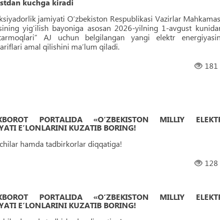
ustdan kuchga kiradi
aksiyadorlik jamiyati O‘zbekiston Respublikasi Vazirlar Mahkamas
asining yig‘ilish bayoniga asosan 2026-yilning 1-avgust kunida
 tarmoqlari” AJ uchun belgilangan yangi elektr energiyasin
ariflari amal qilishini maʼlum qiladi.
181
 AXBOROT PORTALIDA «O‘ZBEKISTON MILLIY ELEKT
ATI EʼLONLARINI KUZATIB BORING!
uvchilar hamda tadbirkorlar diqqatiga!
128
 AXBOROT PORTALIDA «O‘ZBEKISTON MILLIY ELEKT
ATI EʼLONLARINI KUZATIB BORING!