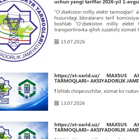
uchun yangi tariflar 2026-yil 1-avg
“O‘zbekiston milliy elektr tarmoqlari” 
huzuridagi Idoralararo tarif komissiy
boshlab “O‘zbekiston milliy elektr
transportirovka qilish (uzatish) xizmati t
15.07.2026
https://xt-xarid.uz/ MAXSUS
TARMOQLARI» AKSIYADORLIK JAMIY
❗️ Ishlab chiqaruvchilar, xizmat ko‘rsat
13.07.2026
https://xt-xarid.uz/ MAXSUS
TARMOQLARI» AKSIYADORLIK JAMIY