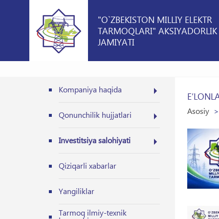
"O`ZBEKISTON MILLIY ELEKTR
TARMOQLARI" AKSIYADORLIK
JAMIYATI
Kompaniya haqida
E’LONL
Asosiy
Qonunchilik hujjatlari
Investitsiya salohiyati
Qiziqarli xabarlar
Yangiliklar
Tarmoq ilmiy-texnik