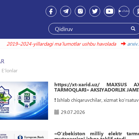
2019–2024-yillardagi maʼlumotlar ushbu havola
AR
E’lonlar
https://xt-xarid.uz/ MAXSUS
TARMOQLARI» AKSIYADORLIK JAMIY
❗️ Ishlab chiqaruvchilar, xizmat ko‘rsat
29.07.2026
«O‘zbekiston milliy elektr tar
mutaxassisni ishga taklif etadi