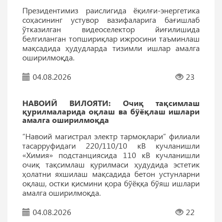
Президентимиз раислигида ёқилғи-энергетика
соҳасининг устувор вазифаларига бағишлаб
ўтказилган видеоселектор йиғилишида
белгиланган топшириқлар ижросини таъминлаш
мақсадида ҳудудларда тизимли ишлар амалга
оширилмоқда.
04.08.2026
23
НАВОИЙ ВИЛОЯТИ: Очиқ тақсимлаш
қурилмаларида оқлаш ва бўёқлаш ишлари
амалга оширилмоқда
“Навоий магистрал электр тармоқлари” филиали
тасарруфидаги 220/110/10 кВ кучланишли
«Химия» подстанциясида 110 кВ кучланишли
очиқ тақсимлаш қурилмаси ҳудудида эстетик
ҳолатни яхшилаш мақсадида бетон устунларни
оқлаш, остки қисмини қора бўёққа бўяш ишлари
амалга оширилмоқда.
04.08.2026
22