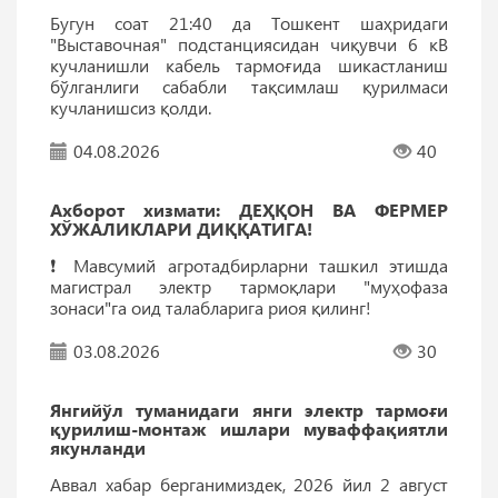
Бугун соат 21:40 да Тошкент шаҳридаги
"Выставочная" подстанциясидан чиқувчи 6 кВ
кучланишли кабель тармоғида шикастланиш
бўлганлиги сабабли тақсимлаш қурилмаси
кучланишсиз қолди.
04.08.2026
40
Ахборот хизмати: ДEҲҚОН ВА ФEРМEР
ХЎЖАЛИКЛАРИ ДИҚҚАТИГА!
❗️ Мавсумий агротадбирларни ташкил этишда
магистрал электр тармоқлари "муҳофаза
зонаси"га оид талабларига риоя қилинг!
03.08.2026
30
Янгийўл туманидаги янги электр тармоғи
қурилиш-монтаж ишлари муваффақиятли
якунланди
Аввал хабар берганимиздек, 2026 йил 2 август