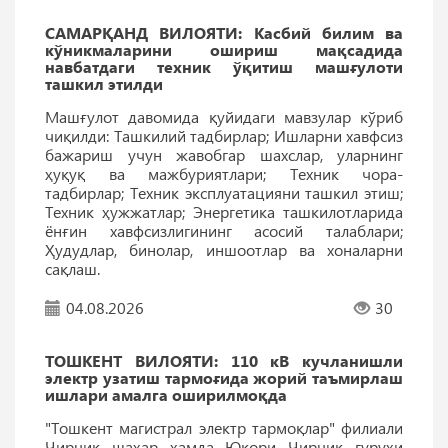
САМАРҚАНД ВИЛОЯТИ: Касбий билим ва
кўникмаларини ошириш мақсадида
навбатдаги техник ўқитиш машғулоти
ташкил этилди
Машғулот давомида қуйидаги мавзулар кўриб
чиқилди: Ташкилий тадбирлар; Ишларни хавфсиз
бажариш учун жавобгар шахслар, уларнинг
ҳуқуқ ва мажбуриятлари; Техник чора-
тадбирлар; Техник эксплуатацияни ташкил этиш;
Техник ҳужжатлар; Энергетика ташкилотларида
ёнғин хавфсизлигининг асосий талаблари;
Ҳудудлар, бинолар, иншоотлар ва хоналарни
сақлаш.
04.08.2026
30
ТОШКEНТ ВИЛОЯТИ: 110 кВ кучланишли
электр узатиш тармоғида жорий таъмирлаш
ишлари амалга оширилмоқда
"Тошкент магистрал электр тармоқлар" филиали
Чирчиқ шаҳар ҳамда Юқори Чирчиқ гуруҳи