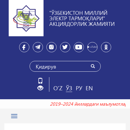
"ЎЗБЕКИСТОН МИЛЛИЙ
ЭЛЕКТР ТАРМОҚЛАРИ"
АКЦИЯДОРЛИК ЖАМИЯТИ
O'Z
ЎЗ
РУ
EN
2019–2024 йиллардаги маълумотл
Toggle
navigation