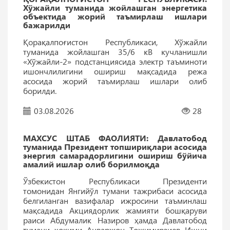
Хўжайли туманида жойлашган энергетика
объектида жорий таъмирлаш ишлари
бажарилди
Қорақалпоғистон Республикаси, Хўжайли
туманида жойлашган 35/6 кВ кучланишли
«Хўжайли-2» подстанциясида электр таъминоти
ишончлилигини ошириш мақсадида режа
асосида жорий таъмирлаш ишлари олиб
борилди.
03.08.2026
28
МАХСУС ШТАБ ФАОЛИЯТИ: Давлатобод
туманида Президент топшириқлари асосида
энергия самарадорлигини ошириш бўйича
амалий ишлар олиб борилмоқда
Ўзбекистон Республикаси Президенти
томонидан Янгийўл тумани тажрибаси асосида
белгиланган вазифалар ижросини таъминлаш
мақсадида Акциядорлик жамияти бошқаруви
раиси Абдумалик Назиров ҳамда Давлатобод
тумани ҳокими Анваржон Тожимирзиев Ишчи