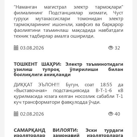
“Наманган магистрал электр тармоқлари”
филиалининг Подстанциялар хизмати, Чуст
гуруҳи мутахассислари томонидан электр
тармоқларининг ишончли, хавфсиз ва барқарор
фаолиятини таъминлаш мақсадида навбатдаги
техник тадбирлар амалга оширилди.
03.08.2026
32
ТОШКEНТ ШАҲРИ: Электр таъминотидаги
узилиш тупроқ ўпирилиши билан
боғлиқлиги аниқланди
ДИҚҚАТ ЭЪЛОН!!! Бугун, соат 18:55 да
«Выставочная» подстанциясида В-Т-1-6 кВ
қурилмасида юзага келган носозлик сабабли Т-1
куч трансформатори фавқулодда ўчди.
02.08.2026
40
САМАРҚАНД ВИЛОЯТИ: Эски турдаги
изоляторлар замонавий изоляторларга