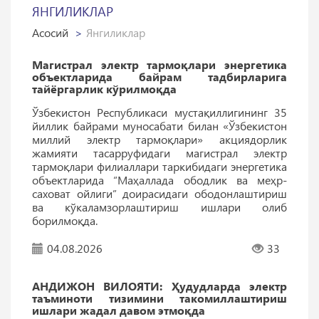
ЯНГИЛИКЛАР
Асосий
Янгиликлар
Магистрал электр тармоқлари энергетика
объектларида байрам тадбирларига
тайёргарлик кўрилмоқда
Ўзбекистон Республикаси мустақиллигининг 35
йиллик байрами муносабати билан «Ўзбекистон
миллий электр тармоқлари» акциядорлик
жамияти тасарруфидаги магистрал электр
тармоқлари филиаллари таркибидаги энергетика
объектларида “Маҳаллада ободлик ва меҳр-
саховат ойлиги” доирасидаги ободонлаштириш
ва кўкаламзорлаштириш ишлари олиб
борилмоқда.
04.08.2026
33
АНДИЖОН ВИЛОЯТИ: Ҳудудларда электр
таъминоти тизимини такомиллаштириш
ишлари жадал давом этмоқда