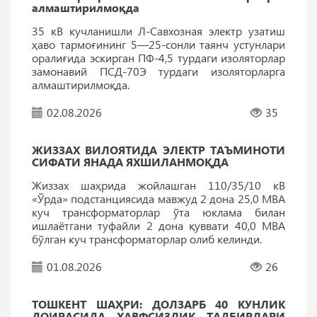
алмаштирилмоқда
35 кВ кучланишли Л-Савхозная электр узатиш
ҳаво тармоғининг 5—25-сонли таянч устунлари
оралиғида эскирган ПФ-4,5 турдаги изоляторлар
замонавий ПСД-70Э турдаги изоляторларга
алмаштирилмоқда.
02.08.2026
35
ЖИЗЗАХ ВИЛОЯТИДА ЭЛEКТР ТАЪМИНОТИ
СИФАТИ ЯНАДА ЯХШИЛАНМОҚДА
Жиззах шаҳрида жойлашган 110/35/10 кВ
«Ўрда» подстанциясида мавжуд 2 дона 25,0 МВА
куч трансформаторлар ўта юклама билан
ишлаётгани туфайли 2 дона қуввати 40,0 МВА
бўлган куч трансформаторлар олиб келинди.
01.08.2026
26
ТОШКEНТ ШАҲРИ: ДОЛЗАРБ 40 КУНЛИК
ДОИРАСИДА ХАВФСИЗЛИК ТАДБИРЛАРИ