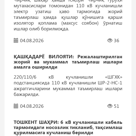
мутахасислари томонидан 110 кВ кучланишли
электр узатиш ҳаво тармоғида жорий
таъмирлаш ҳамда қушлар қўнишига қарши
изолятор қоплама (махсус соябон) ўрнатиш
ишлар олиб борилмоқда.
04.08.2026
36
ҚАШҚАДАРЁ ВИЛОЯТИ: Режалаштирилган
жорий ва мукаммал таъмирлаш ишлари
амалга оширилди
220/110/6 кВ кучланишли «ШГХК»
подстанциясида 110 кВ кучланишли ШР-2-НС-1
ажратгичларини мукаммал таъмирлаш ишлари
бажарилди.
04.08.2026
51
ТОШКEНТ ШАҲРИ: 6 кВ кучланишли кабель
тармоғидаги носозлик тикланиб, тақсимлаш
қурилмасига кучланиш берилди