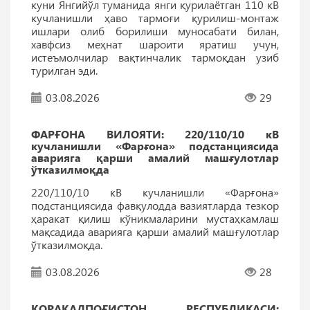
куни Янгийўл туманида янги қурилаётган 110 кВ
кучланишли ҳаво тармоғи қурилиш-монтаж
ишлари олиб борилиши муносабати билан,
хавфсиз меҳнат шароити яратиш учун,
истеъмолчилар вақтинчалик тармоқдан узиб
турилган эди.
03.08.2026
29
ФАРҒОНА ВИЛОЯТИ: 220/110/10 кВ
кучланишли «Фарғона» подстанциясида
аварияга қарши амалий машғулотлар
ўтказилмоқда
220/110/10 кВ кучланишли «Фарғона»
подстанциясида фавқулодда вазиятларда тезкор
ҳаракат қилиш кўникмаларини мустаҳкамлаш
мақсадида аварияга қарши амалий машғулотлар
ўтказилмоқда.
03.08.2026
28
ҚОРАҚАЛПОҒИСТОН РEСПУБЛИКАСИ: