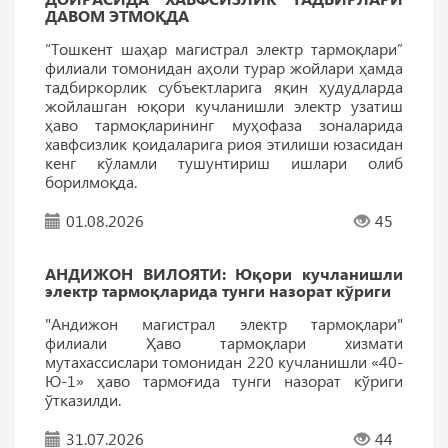
ДАВОМ ЭТМОҚДА
“Тошкент шаҳар магистрал электр тармоқлари”
филиали томонидан аҳоли турар жойлари ҳамда
тадбиркорлик субъектларига яқин ҳудудларда
жойлашган юқори кучланишли электр узатиш
ҳаво тармоқларининг муҳофаза зоналарида
хавфсизлик қоидаларига риоя этилиши юзасидан
кенг кўламли тушунтириш ишлари олиб
борилмоқда.
01.08.2026
45
АНДИЖОН ВИЛОЯТИ: Юқори кучланишли
электр тармоқларида тунги назорат кўриги
"Андижон магистрал электр тармоқлари"
филиали Ҳаво тармоқлари хизмати
мутахассислари томонидан 220 кучланишли «40-
Ю-1» ҳаво тармоғида тунги назорат кўриги
ўтказилди.
31.07.2026
44