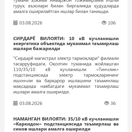
гуруҳ аъзолари билан биргаликда ҳудудларда
амалга оширилаётган ишлар билан танишди.
03.08.2026
106
СИРДАРЁ ВИЛОЯТИ: 10 кВ кучланишли
энергетика объектида мукаммал таъмирлаш
ишлари бажарилди
"Сирдарё магистрал электр тармоқлари" филиали
тасарруфидаги, Оқолтин туманида жойлашган
110/35/10 кВ кучланишли «Тинчлик»
подстанциясида электр тармоқларининг
ишончли ва барқарор ишлашини таъминлаш
мақсадида навбатдаги мукаммал таъмирлаш
ишлари амалга оширилди.
03.08.2026
36
НАМАНГАН ВИЛОЯТИ: 35/10 кВ кучланишли
«Каркидон» подстанциясида таъмирлаш ва
синов ишлари амалга оширилди