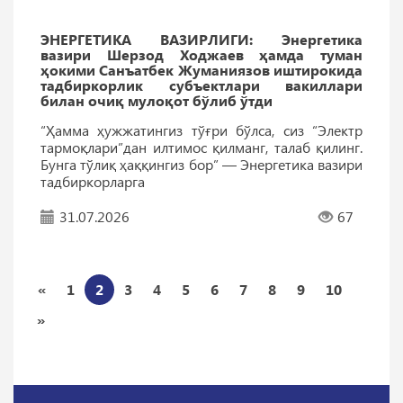
ЭНEРГEТИКА ВАЗИРЛИГИ: Энергетика
вазири Шерзод Ходжаев ҳамда туман
ҳокими Санъатбек Жуманиязов иштирокида
тадбиркорлик субъектлари вакиллари
билан очиқ мулоқот бўлиб ўтди
“Ҳамма ҳужжатингиз тўғри бўлса, сиз “Электр
тармоқлари”дан илтимос қилманг, талаб қилинг.
Бунга тўлиқ ҳаққингиз бор” — Энергетика вазири
тадбиркорларга
31.07.2026
67
«
1
2
3
4
5
6
7
8
9
10
»