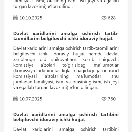
familiyasi, ismi, otasining ismi, ish joyi va egallab
turgan lavozimi) eʼlon qilindi.
10.10.2025
628
Davlat xaridlarini amalga oshirish tartib-
taomillarini belgilovchi ichki idoraviy hujjat
Davlat xaridlarini amalga oshirish tartib-taomillarini
belgilovchi ichki idoraviy hujjat hamda davlat
xaridlariga oid shikoyatlarni ko‘rib chiquvchi
komissiya aʼzolari to‘g‘risidagi maʼlumotlar
(komissiya tarkibini tasdiqlash haqidagi qaror, xarid
komissiyasi aʼzolarining maʼlumotlari, shu
jumladan familiyasi, ismi va otasining ismi, ish joyi
va egallab turgan lavozimi) eʼlon qilingan.
10.07.2025
760
Davlat xaridlarini amalga oshirish tartibini
belgilovchi idoraviy ichki hujjat
Davlat xaridlarini amalga oshirish tartibini