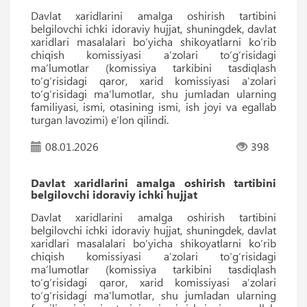
Davlat xaridlarini amalga oshirish tartibini
belgilovchi ichki idoraviy hujjat, shuningdek, davlat
xaridlari masalalari boʻyicha shikoyatlarni koʻrib
chiqish komissiyasi aʼzolari toʻgʻrisidagi
maʼlumotlar (komissiya tarkibini tasdiqlash
toʻgʻrisidagi qaror, xarid komissiyasi aʼzolari
toʻgʻrisidagi maʼlumotlar, shu jumladan ularning
familiyasi, ismi, otasining ismi, ish joyi va egallab
turgan lavozimi) eʼlon qilindi.
08.01.2026
398
Davlat xaridlarini amalga oshirish tartibini
belgilovchi idoraviy ichki hujjat
Davlat xaridlarini amalga oshirish tartibini
belgilovchi ichki idoraviy hujjat, shuningdek, davlat
xaridlari masalalari boʻyicha shikoyatlarni koʻrib
chiqish komissiyasi aʼzolari toʻgʻrisidagi
maʼlumotlar (komissiya tarkibini tasdiqlash
toʻgʻrisidagi qaror, xarid komissiyasi aʼzolari
toʻgʻrisidagi maʼlumotlar, shu jumladan ularning