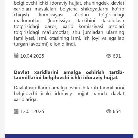
belgilovchi ichki idoraviy hujjat, shuningdek, davlat
xaridlari masalalari boʻyicha shikoyatlarni koʻrib
chiqish komissiyasi aʼzolari toʻgʻrisidagi
maʼlumotlar (komissiya tarkibini tasdiqlash
toʻgʻrisidagi qaror, xarid komissiyasi aʼzolari
toʻgʻrisidagi maʼlumotlar, shu jumladan ularning
familiyasi, ismi, otasining ismi, ish joyi va egallab
turgan lavozimi) eʼlon qilindi.
10.04.2025
691
Davlat xaridlarini amalga oshirish tartib-
taomillarini belgilovchi ichki idoraviy hujjat
Davlat xaridlarini amalga oshirish tartib-taomillarini
belgilovchi ichki idoraviy hujjat hamda davlat
xaridlariga..
13.01.2025
654