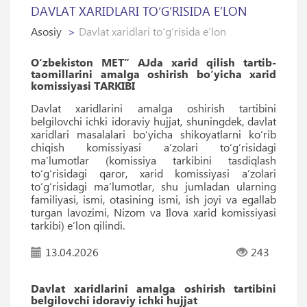
DAVLAT XARIDLARI TO‘G‘RISIDA EʼLON
Asosiy
Davlat xaridlari to‘g‘risida eʼlon
O‘zbekiston MET” AJda xarid qilish tartib-
taomillarini amalga oshirish bo‘yicha xarid
komissiyasi TARKIBI
Davlat xaridlarini amalga oshirish tartibini
belgilovchi ichki idoraviy hujjat, shuningdek, davlat
xaridlari masalalari boʻyicha shikoyatlarni koʻrib
chiqish komissiyasi aʼzolari toʻgʻrisidagi
maʼlumotlar (komissiya tarkibini tasdiqlash
toʻgʻrisidagi qaror, xarid komissiyasi aʼzolari
toʻgʻrisidagi maʼlumotlar, shu jumladan ularning
familiyasi, ismi, otasining ismi, ish joyi va egallab
turgan lavozimi, Nizom va Ilova xarid komissiyasi
tarkibi) eʼlon qilindi.
13.04.2026
243
Davlat xaridlarini amalga oshirish tartibini
belgilovchi idoraviy ichki hujjat