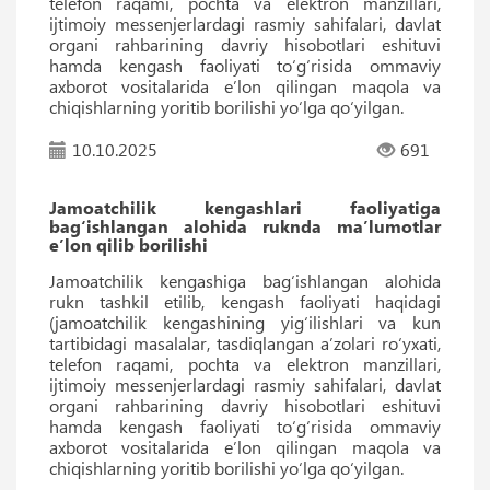
telefon raqami, pochta va elektron manzillari,
ijtimoiy messenjerlardagi rasmiy sahifalari, davlat
organi rahbarining davriy hisobotlari eshituvi
hamda kengash faoliyati to‘g‘risida ommaviy
axborot vositalarida eʼlon qilingan maqola va
chiqishlarning yoritib borilishi yo‘lga qo‘yilgan.
10.10.2025
691
Jamoatchilik kengashlari faoliyatiga
bag‘ishlangan alohida ruknda maʼlumotlar
eʼlon qilib borilishi
Jamoatchilik kengashiga bag‘ishlangan alohida
rukn tashkil etilib, kengash faoliyati haqidagi
(jamoatchilik kengashining yig‘ilishlari va kun
tartibidagi masalalar, tasdiqlangan aʼzolari ro‘yxati,
telefon raqami, pochta va elektron manzillari,
ijtimoiy messenjerlardagi rasmiy sahifalari, davlat
organi rahbarining davriy hisobotlari eshituvi
hamda kengash faoliyati to‘g‘risida ommaviy
axborot vositalarida eʼlon qilingan maqola va
chiqishlarning yoritib borilishi yo‘lga qo‘yilgan.