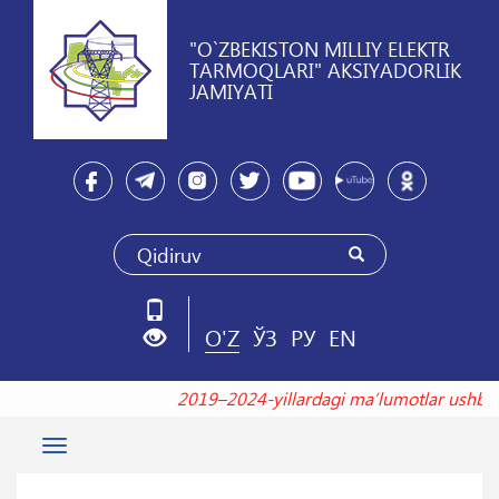
"O`ZBEKISTON MILLIY ELEKTR
TARMOQLARI" AKSIYADORLIK
JAMIYATI
O'Z
ЎЗ
РУ
EN
2019–2024-yillardagi maʼlumotlar ush
Toggle
navigation