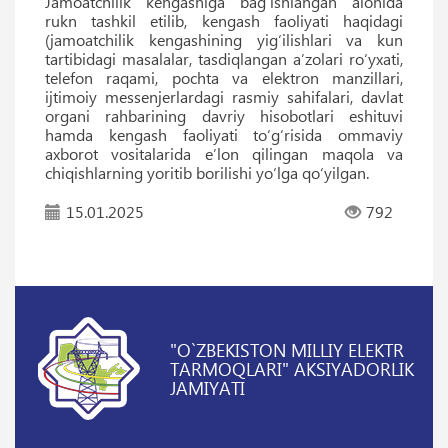
Jamoatchilik kengashiga bag‘ishlangan alohida
rukn tashkil etilib, kengash faoliyati haqidagi
(jamoatchilik kengashining yig‘ilishlari va kun
tartibidagi masalalar, tasdiqlangan aʼzolari ro‘yxati,
telefon raqami, pochta va elektron manzillari,
ijtimoiy messenjerlardagi rasmiy sahifalari, davlat
organi rahbarining davriy hisobotlari eshituvi
hamda kengash faoliyati to‘g‘risida ommaviy
axborot vositalarida eʼlon qilingan maqola va
chiqishlarning yoritib borilishi yo‘lga qo‘yilgan.
15.01.2025
792
"O`ZBEKISTON MILLIY ELEKTR
TARMOQLARI" AKSIYADORLIK
JAMIYATI