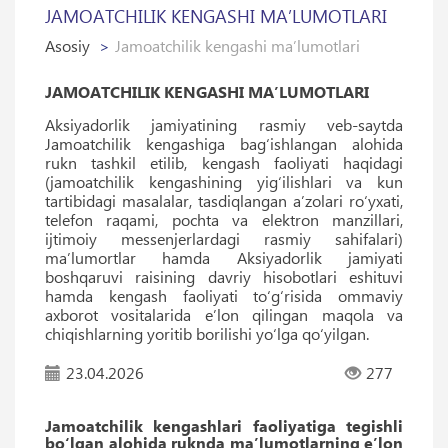
JAMOATCHILIK KENGASHI MAʼLUMOTLARI
Asosiy
Jamoatchilik kengashi maʼlumotlari
JAMOATCHILIK KENGASHI MAʼLUMOTLARI
Aksiyadorlik jamiyatining rasmiy veb-saytda
Jamoatchilik kengashiga bag‘ishlangan alohida
rukn tashkil etilib, kengash faoliyati haqidagi
(jamoatchilik kengashining yig‘ilishlari va kun
tartibidagi masalalar, tasdiqlangan aʼzolari ro‘yxati,
telefon raqami, pochta va elektron manzillari,
ijtimoiy messenjerlardagi rasmiy sahifalari)
maʼlumortlar hamda Aksiyadorlik jamiyati
boshqaruvi raisining davriy hisobotlari eshituvi
hamda kengash faoliyati to‘g‘risida ommaviy
axborot vositalarida eʼlon qilingan maqola va
chiqishlarning yoritib borilishi yo‘lga qo‘yilgan.
23.04.2026
277
Jamoatchilik kengashlari faoliyatiga tegishli
bo‘lgan alohida ruknda maʼlumotlarning eʼlon