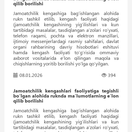
qilib borilishi
Jamoatchilik kengashiga bag‘ishlangan alohida
rukn tashkil etilib, kengash faoliyati haqidagi
(jamoatchilik kengashining yig‘ilishlari va kun
tartibidagi masalalar, tasdiqlangan aʼzolari ro‘yxati,
telefon raqami, pochta va elektron manzillari,
ijtimoiy messenjerlardagi rasmiy sahifalari, davlat
organi rahbarining davriy hisobotlari eshituvi
hamda kengash faoliyati to‘g‘risida ommaviy
axborot vositalarida eʼlon qilingan maqola va
chiqishlarning yoritib borilishi yo‘lga qo‘yilgan.
08.01.2026
394
Jamoatchilik kengashlari faoliyatiga tegishli
bo‘lgan alohida ruknda maʼlumotlarning eʼlon
qilib borilishi
Jamoatchilik kengashiga bag‘ishlangan alohida
rukn tashkil etilib, kengash faoliyati haqidagi
(jamoatchilik kengashining yig‘ilishlari va kun
tartibidagi masalalar, tasdiqlangan aʼzolari ro‘yxati,