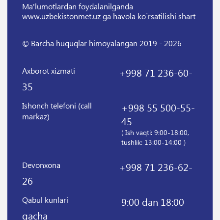
Ma'lumotlardan foydalanilganda
www.uzbekistonmet.uz ga havola ko`rsatilishi shart
© Barcha huquqlar himoyalangan 2019 - 2026
Axborot xizmati
+998 71 236-60-
35
Ishonch telefoni (call
+998 55 500-55-
markaz)
45
( Ish vaqti: 9:00-18:00,
tushlik: 13:00-14:00 )
Devonxona
+998 71 236-62-
26
Qabul kunlari
9:00 dan 18:00
gacha