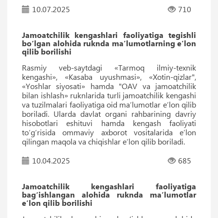
10.07.2025
710
Jamoatchilik kengashlari faoliyatiga tegishli
bo‘lgan alohida ruknda maʼlumotlarning eʼlon
qilib borilishi
Rasmiy veb-saytdagi «Tarmoq ilmiy-texnik
kengashi», «Kasaba uyushmasi», «Xotin-qizlar",
«Yoshlar siyosati» hamda "OAV va jamoatchilik
bilan ishlash» ruknlarida turli jamoatchilik kengashi
va tuzilmalari faoliyatiga oid maʼlumotlar eʼlon qilib
boriladi. Ularda davlat organi rahbarining davriy
hisobotlari eshituvi hamda kengash faoliyati
to‘g‘risida ommaviy axborot vositalarida eʼlon
qilingan maqola va chiqishlar eʼlon qilib boriladi.
10.04.2025
685
Jamoatchilik kengashlari faoliyatiga
bag‘ishlangan alohida ruknda maʼlumotlar
eʼlon qilib borilishi