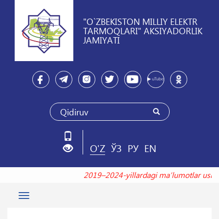
"O`ZBEKISTON MILLIY ELEKTR
TARMOQLARI" AKSIYADORLIK
JAMIYATI
O'Z
ЎЗ
РУ
EN
2019–2024-yillardagi maʼlumotlar 
Toggle
navigation