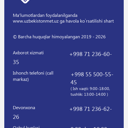
Ma'lumotlardan foydalanilganda
www.uzbekistonmet.uz ga havola ko`rsatilishi shart
© Barcha huquqlar himoyalangan 2019 - 2026
Axborot xizmati
+998 71 236-60-
35
Ishonch telefoni (call
+998 55 500-55-
markaz)
45
( Ish vaqti: 9:00-18:00,
tushlik: 13:00-14:00 )
Devonxona
+998 71 236-62-
26
Qabul kunlari