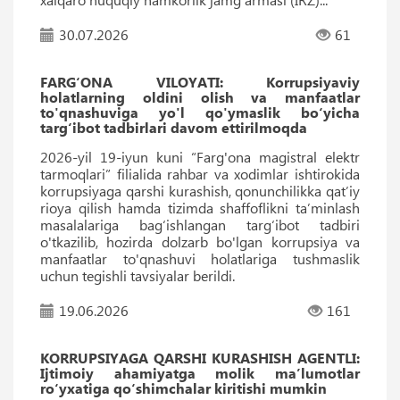
30.07.2026
61
FARG‘ONA VILOYATI: Korrupsiyaviy
holatlarning oldini olish va manfaatlar
to'qnashuviga yo'l qo'ymaslik bo‘yicha
targ‘ibot tadbirlari davom ettirilmoqda
2026-yil 19-iyun kuni “Farg'ona magistral elektr
tarmoqlari” filialida rahbar va xodimlar ishtirokida
korrupsiyaga qarshi kurashish, qonunchilikka qat’iy
rioya qilish hamda tizimda shaffoflikni ta’minlash
masalalariga bag‘ishlangan targ‘ibot tadbiri
o'tkazilib, hozirda dolzarb bo'lgan korrupsiya va
manfaatlar to'qnashuvi holatlariga tushmaslik
uchun tegishli tavsiyalar berildi.
19.06.2026
161
KORRUPSIYAGA QARSHI KURASHISH AGENTLI:
Ijtimoiy ahamiyatga molik ma’lumotlar
ro‘yxatiga qo‘shimchalar kiritishi mumkin