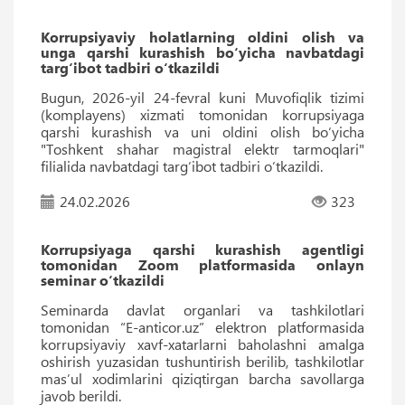
Korrupsiyaviy holatlarning oldini olish va
unga qarshi kurashish bo‘yicha navbatdagi
targ‘ibot tadbiri o‘tkazildi
Bugun, 2026-yil 24-fevral kuni Muvofiqlik tizimi
(komplayens) xizmati tomonidan korrupsiyaga
qarshi kurashish va uni oldini olish bo‘yicha
"Toshkent shahar magistral elektr tarmoqlari"
filialida navbatdagi targ‘ibot tadbiri o‘tkazildi.
24.02.2026
323
Korrupsiyaga qarshi kurashish agentligi
tomonidan Zoom platformasida onlayn
seminar o‘tkazildi
Seminarda davlat organlari va tashkilotlari
tomonidan “E-anticor.uz” elektron platformasida
korrupsiyaviy xavf-xatarlarni baholashni amalga
oshirish yuzasidan tushuntirish berilib, tashkilotlar
masʼul xodimlarini qiziqtirgan barcha savollarga
javob berildi.