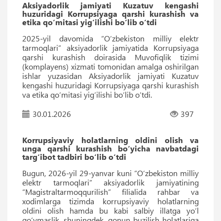
Aksiyadorlik jamiyati Kuzatuv kengashi
huzuridagi Korrupsiyaga qarshi kurashish va
etika qo‘mitasi yig‘ilishi bo‘lib o‘tdi
2025-yil davomida “O‘zbekiston milliy elektr
tarmoqlari” aksiyadorlik jamiyatida Korrupsiyaga
qarshi kurashish doirasida Muvofiqlik tizimi
(komplayens) xizmati tomonidan amalga oshirilgan
ishlar yuzasidan Aksiyadorlik jamiyati Kuzatuv
kengashi huzuridagi Korrupsiyaga qarshi kurashish
va etika qo‘mitasi yig‘ilishi bo‘lib o‘tdi.
30.01.2026
397
Korrupsiyaviy holatlarning oldini olish va
unga qarshi kurashish bo‘yicha navbatdagi
targ‘ibot tadbiri bo‘lib o‘tdi
Bugun, 2026-yil 29-yanvar kuni “O‘zbekiston milliy
elektr tarmoqlari” aksiyadorlik jamiyatining
“Magistraltarmoqqurilish” filialida rahbar va
xodimlarga tizimda korrupsiyaviy holatlarning
oldini olish hamda bu kabi salbiy illatga yo‘l
qo‘ymaslik, shuningdek, qonun buzilish holatlariga