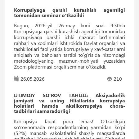
Korrupsiyaga qarshi kurashish agentligi
tomonidan seminar o‘tkazildi
Bugun, 2026-yil 26-may kuni soat 9:30da
Korrupsiyaga qarshi kurashish agentligi tomonidan
korrupsiyaga qarshi ichki nazorat bo‘linmalari
rahbari va xodimlari ishtirokida Davlat organlari va
tashkilotlari faoliyatida korrupsiyaviy xavf-xatarlarni
aniqlash va baholash tartibi to‘g‘risida nizomdagi
metodologiyaning mazmun-mohiyati yuzasidan
Zoom platformasi orqali seminar o‘tkazildi.
26.05.2026
210
IJTIMOIY SO‘ROV TAHLILI: Aksiyadorlik
jamiyati va uning filiallarida korrupsiya
holatlari hamda aksilkorrupsiya chora-
tadbirlari samaradorligi
Korrupsiya faqat pora emas! O‘tkazilgan
so‘rovnomada respondentlarning yarmidan ko‘pi
(52%) mansab vakolatlarini shaxsiy maqsadlarda
qo‘llashni “Korrupsiya” deb bilishini aytdi. Eʼtiborlisi