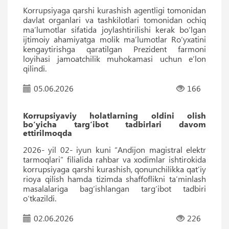
Korrupsiyaga qarshi kurashish agentligi tomonidan
davlat organlari va tashkilotlari tomonidan ochiq
ma’lumotlar sifatida joylashtirilishi kerak bo‘lgan
ijtimoiy ahamiyatga molik ma’lumotlar Ro‘yxatini
kengaytirishga qaratilgan Prezident farmoni
loyihasi jamoatchilik muhokamasi uchun e’lon
qilindi.
05.06.2026
166
Korrupsiyaviy holatlarning oldini olish
bo‘yicha targ‘ibot tadbirlari davom
ettirilmoqda
2026- yil 02- iyun kuni “Andijon magistral elektr
tarmoqlari” filialida rahbar va xodimlar ishtirokida
korrupsiyaga qarshi kurashish, qonunchilikka qat’iy
rioya qilish hamda tizimda shaffoflikni ta’minlash
masalalariga bag‘ishlangan targ‘ibot tadbiri
o‘tkazildi.
02.06.2026
226