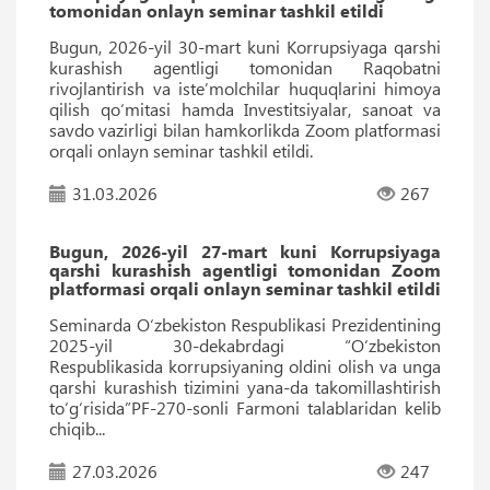
tomonidan onlayn seminar tashkil etildi
Bugun, 2026-yil 30-mart kuni Korrupsiyaga qarshi
kurashish agentligi tomonidan Raqobatni
rivojlantirish va isteʼmolchilar huquqlarini himoya
qilish qo‘mitasi hamda Investitsiyalar, sanoat va
savdo vazirligi bilan hamkorlikda Zoom platformasi
orqali onlayn seminar tashkil etildi.
31.03.2026
267
Bugun, 2026-yil 27-mart kuni Korrupsiyaga
qarshi kurashish agentligi tomonidan Zoom
platformasi orqali onlayn seminar tashkil etildi
Seminarda O‘zbekiston Respublikasi Prezidentining
2025-yil 30-dekabrdagi “O‘zbekiston
Respublikasida korrupsiyaning oldini olish va unga
qarshi kurashish tizimini yana-da takomillashtirish
to‘g‘risida”PF-270-sonli Farmoni talablaridan kelib
chiqib...
27.03.2026
247