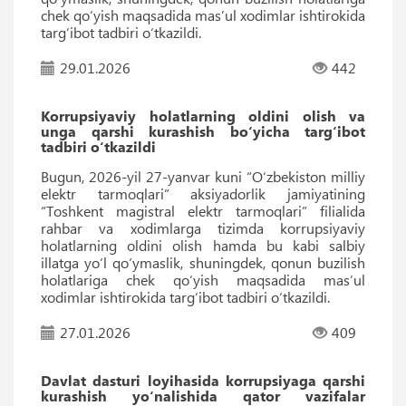
chek qo‘yish maqsadida masʼul xodimlar ishtirokida
targ‘ibot tadbiri o‘tkazildi.
29.01.2026
442
Korrupsiyaviy holatlarning oldini olish va
unga qarshi kurashish bo‘yicha targ‘ibot
tadbiri o‘tkazildi
Bugun, 2026-yil 27-yanvar kuni “O‘zbekiston milliy
elektr tarmoqlari” aksiyadorlik jamiyatining
“Toshkent magistral elektr tarmoqlari” filialida
rahbar va xodimlarga tizimda korrupsiyaviy
holatlarning oldini olish hamda bu kabi salbiy
illatga yo‘l qo‘ymaslik, shuningdek, qonun buzilish
holatlariga chek qo‘yish maqsadida mas’ul
xodimlar ishtirokida targ‘ibot tadbiri o‘tkazildi.
27.01.2026
409
Davlat dasturi loyihasida korrupsiyaga qarshi
kurashish yo‘nalishida qator vazifalar