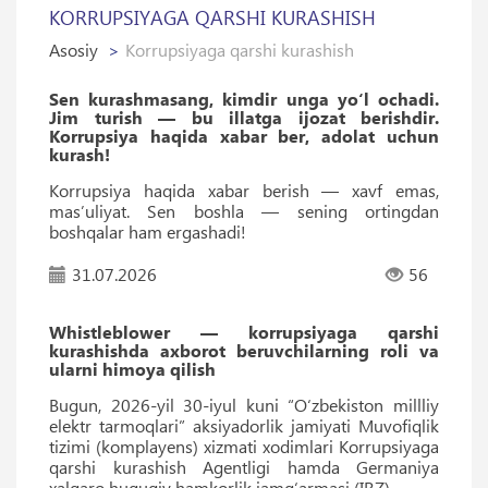
KORRUPSIYAGA QARSHI KURASHISH
Asosiy
Korrupsiyaga qarshi kurashish
Sen kurashmasang, kimdir unga yo‘l ochadi.
Jim turish — bu illatga ijozat berishdir.
Korrupsiya haqida xabar ber, adolat uchun
kurash!
Korrupsiya haqida xabar berish — xavf emas,
masʼuliyat. Sen boshla — sening ortingdan
boshqalar ham ergashadi!
31.07.2026
56
Whistleblower — korrupsiyaga qarshi
kurashishda axborot beruvchilarning roli va
ularni himoya qilish
Bugun, 2026-yil 30-iyul kuni “O‘zbekiston millliy
elektr tarmoqlari” aksiyadorlik jamiyati Muvofiqlik
tizimi (komplayens) xizmati xodimlari Korrupsiyaga
qarshi kurashish Agentligi hamda Germaniya
xalqaro huquqiy hamkorlik jamgʻarmasi (IRZ)...