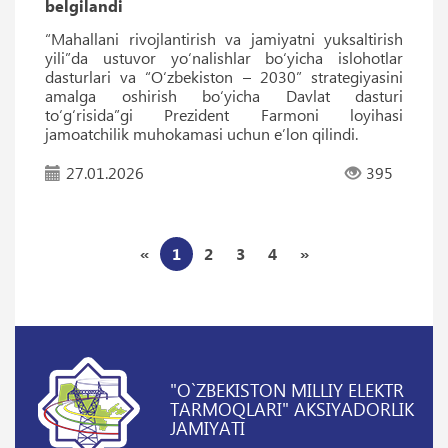
belgilandi
“Mahallani rivojlantirish va jamiyatni yuksaltirish
yili”da ustuvor yo‘nalishlar bo‘yicha islohotlar
dasturlari va “O‘zbekiston – 2030” strategiyasini
amalga oshirish bo‘yicha Davlat dasturi
to‘g‘risida”gi Prezident Farmoni loyihasi
jamoatchilik muhokamasi uchun eʼlon qilindi.
27.01.2026
395
«
1
2
3
4
»
"O`ZBEKISTON MILLIY ELEKTR
TARMOQLARI" AKSIYADORLIK
JAMIYATI