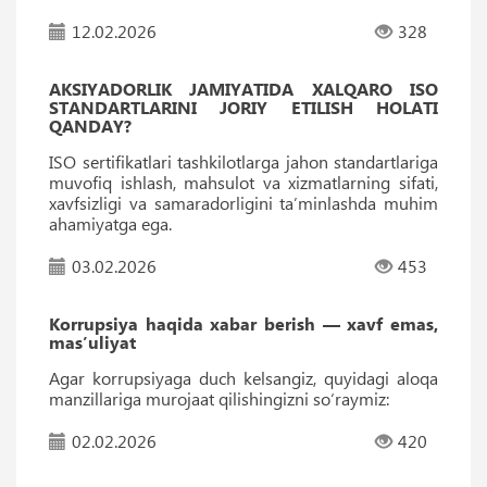
12.02.2026
328
AKSIYADORLIK JAMIYATIDA XALQARO ISO
STANDARTLARINI JORIY ETILISH HOLATI
QANDAY?
ISO sertifikatlari tashkilotlarga jahon standartlariga
muvofiq ishlash, mahsulot va xizmatlarning sifati,
xavfsizligi va samaradorligini taʼminlashda muhim
ahamiyatga ega.
03.02.2026
453
Korrupsiya haqida xabar berish — xavf emas,
masʼuliyat
Agar korrupsiyaga duch kelsangiz, quyidagi aloqa
manzillariga murojaat qilishingizni so‘raymiz:
02.02.2026
420