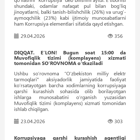
shundaki, odamlar nafaqat pul bilan bog‘liq
jinoyatlarni, balki tanish-bilishchilik (26%) va urug‘-
aymoqchilik (23%) kabi ijtimoiy munosabatlarni
ham Korrupsiya elementlari sifatida qayd etishgan.
29.04.2026
356
DIQQAT. E’LON! Bugun soat 15:00 da
Muvofiqlik tizimi (komplayens) xizmati
tomonidan SO‘ROVNOMA o‘tkaziladi
Ushbu so‘rovnoma “O‘zbekiston milliy elektr
tarmoqlari" aksiyadorlik jamiyatida faoliyat
ko‘rsatayotgan barcha xodimlarning korrupsiyaga
qarshi kurashish sohasida olib borilayotgan
ishlarga munosabatini o‘rganish yuzasidan
Muvofiqlik tizimi (komplayens) xizmati tomonidan
ishlab chiqilgan.
23.04.2026
303
Korrupsiyaga qarshi kurashish agentligi