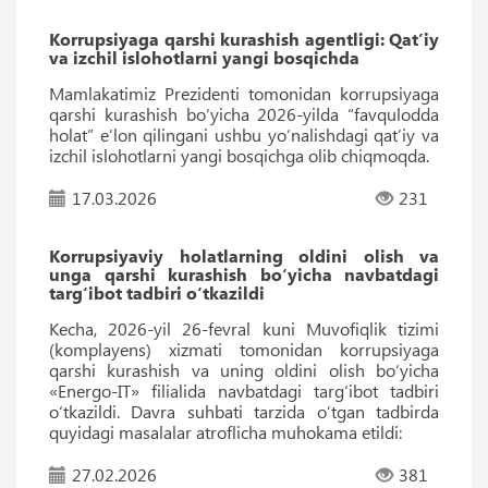
Korrupsiyaga qarshi kurashish agentligi: Qat’iy
va izchil islohotlarni yangi bosqichda
Mamlakatimiz Prezidenti tomonidan korrupsiyaga
qarshi kurashish bo‘yicha 2026-yilda “favqulodda
holat” e’lon qilingani ushbu yo‘nalishdagi qat’iy va
izchil islohotlarni yangi bosqichga olib chiqmoqda.
17.03.2026
231
Korrupsiyaviy holatlarning oldini olish va
unga qarshi kurashish bo‘yicha navbatdagi
targ‘ibot tadbiri o‘tkazildi
Kecha, 2026-yil 26-fevral kuni Muvofiqlik tizimi
(komplayens) xizmati tomonidan korrupsiyaga
qarshi kurashish va uning oldini olish bo‘yicha
«Energo-IT» filialida navbatdagi targ‘ibot tadbiri
o‘tkazildi. Davra suhbati tarzida o’tgan tadbirda
quyidagi masalalar atroflicha muhokama etildi:
27.02.2026
381