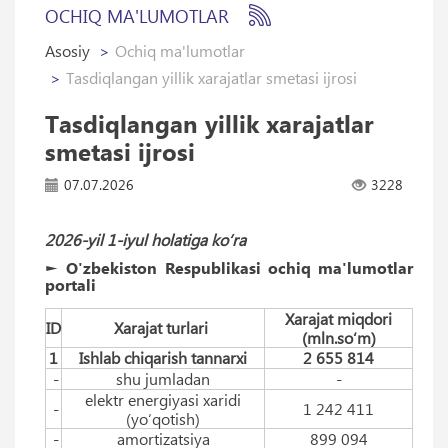
OCHIQ MA'LUMOTLAR
Asosiy
Ochiq ma'lumotlar
Tasdiqlangan yillik xarajatlar smetasi ijrosi
Tasdiqlangan yillik xarajatlar
smetasi ijrosi
07.07.2026
3228
2026-yil 1-iyul holatiga ko‘ra
► O'zbekiston Respublikasi ochiq ma'lumotlar
portali
Xarajat miqdori
ID
Xarajat turlari
(mln.so‘m)
1
Ishlab chiqarish tannarxi
2 655 814
-
shu jumladan
-
elektr energiyasi xaridi
-
1 242 411
(yo‘qotish)
-
amortizatsiya
899 094