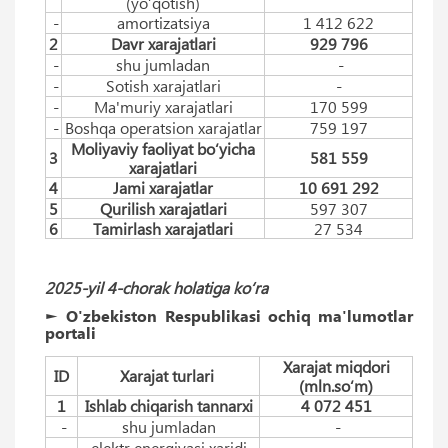
(yo‘qotish)
-
amortizatsiya
1 412 622
2
Davr xarajatlari
929 796
-
shu jumladan
-
-
Sotish xarajatlari
-
-
Ma'muriy xarajatlari
170 599
-
Boshqa operatsion xarajatlar
759 197
Moliyaviy faoliyat bo‘yicha
3
581 559
xarajatlari
4
Jami xarajatlar
10 691 292
5
Qurilish xarajatlari
597 307
6
Tamirlash xarajatlari
27 534
2025-yil 4-chorak holatiga ko‘ra
► O'zbekiston Respublikasi ochiq ma'lumotlar
portali
Xarajat miqdori
ID
Xarajat turlari
(mln.so‘m)
1
Ishlab chiqarish tannarxi
4 072 451
-
shu jumladan
-
elektr energiyasi xaridi