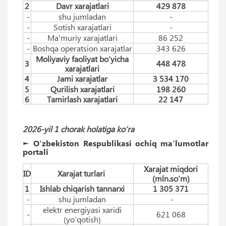
2
Davr xarajatlari
429 878
-
shu jumladan
-
-
Sotish xarajatlari
-
-
Ma'muriy xarajatlari
86 252
-
Boshqa operatsion xarajatlar
343 626
Moliyaviy faoliyat bo‘yicha
3
448 478
xarajatlari
4
Jami xarajatlar
3 534 170
5
Qurilish xarajatlari
198 260
6
Tamirlash xarajatlari
22 147
2026-yil 1 chorak holatiga ko‘ra
► O'zbekiston Respublikasi ochiq ma'lumotlar
portali
Xarajat miqdori
ID
Xarajat turlari
(mln.so‘m)
1
Ishlab chiqarish tannarxi
1 305 371
-
shu jumladan
-
elektr energiyasi xaridi
-
621 068
(yo‘qotish)