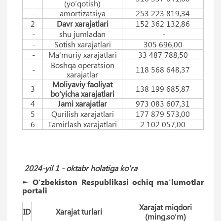
(yo‘qotish)
-
amortizatsiya
253 223 819,34
2
Davr xarajatlari
152 362 132,86
-
shu jumladan
-
-
Sotish xarajatlari
305 696,00
-
Ma'muriy xarajatlari
33 487 788,50
Boshqa operatsion
-
118 568 648,37
xarajatlar
Moliyaviy faoliyat
3
138 199 685,87
bo‘yicha xarajatlari
4
Jami xarajatlar
973 083 607,31
5
Qurilish xarajatlari
177 879 573,00
6
Tamirlash xarajatlari
2 102 057,00
2024-yil 1 -
oktabr
holatiga ko'ra
► O'zbekiston Respublikasi ochiq ma'lumotlar
portali
Xarajat miqdori
ID
Xarajat turlari
(ming.so‘m)