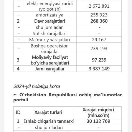
elektr energiyasi xaridi
-
2 672 891
(yo‘qotish)
-
amortizatsiya
255 923
2
Davr xarajatlari
268 360
-
shu jumladan
-
-
Sotish xarajatlari
-
-
Ma'muriy xarajatlari
29 167
Boshqa operatsion
-
239 193
xarajatlar
Moliyaviy faoliyat
3
97 239
bo‘yicha xarajatlari
4
Jami xarajatlar
3 387 149
2024-yil holatiga ko‘ra
► O'zbekiston Respublikasi ochiq ma'lumotlar
portali
Xarajat miqdori
ID
Xarajat turlari
(mln.so‘m)
1
Ishlab chiqarish tannarxi
30 132 769
-
shu jumladan
-