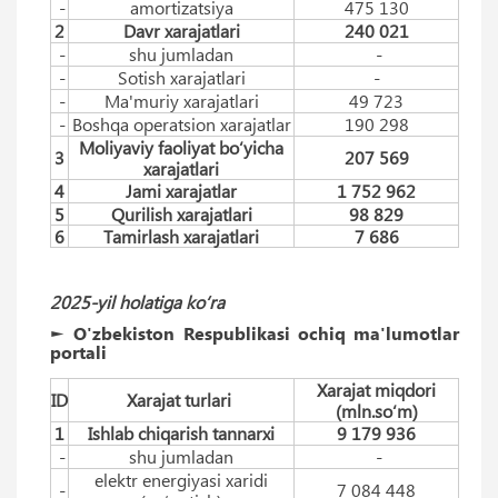
-
amortizatsiya
475 130
2
Davr xarajatlari
240 021
-
shu jumladan
-
-
Sotish xarajatlari
-
-
Ma'muriy xarajatlari
49 723
-
Boshqa operatsion xarajatlar
190 298
Moliyaviy faoliyat bo‘yicha
3
207 569
xarajatlari
4
Jami xarajatlar
1 752 962
5
Qurilish xarajatlari
98 829
6
Tamirlash xarajatlari
7 686
2025-yil holatiga ko‘ra
► O'zbekiston Respublikasi ochiq ma'lumotlar
portali
Xarajat miqdori
ID
Xarajat turlari
(mln.so‘m)
1
Ishlab chiqarish tannarxi
9 179 936
-
shu jumladan
-
elektr energiyasi xaridi
-
7 084 448