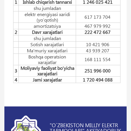
1
Ishlab chiqarish tannarxi
1 246 025 421
shu jumladan
elektr energiyasi xaridi
617 173 704
(yo‘qotish)
amortizatsiya
467 979 992
2
Davr xarajatlari
222 472 667
shu jumladan
Sotish xarajatlari
10 421 906
Ma'muriy xarajatlari
43 939 207
Boshqa operatsion
168 111 554
xarajatlar
Moliyaviy faoliyat bo‘yicha
3
251 996 000
xarajatlari
4
Jami xarajatlar
1 720 494 088
"O`ZBEKISTON MILLIY ELEKTR
TARMOQLARI" AKSIYADORLIK