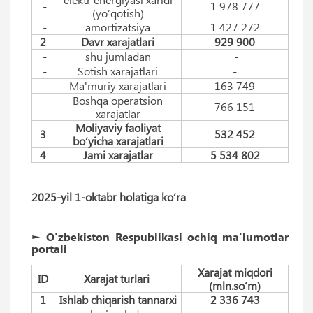
-
1 978 777
(yo‘qotish)
-
amortizatsiya
1 427 272
2
Davr xarajatlari
929 900
-
shu jumladan
-
-
Sotish xarajatlari
-
-
Ma'muriy xarajatlari
163 749
Boshqa operatsion
-
766 151
xarajatlar
Moliyaviy faoliyat
3
532 452
bo‘yicha xarajatlari
4
Jami xarajatlar
5 534 802
2025-yil 1-oktabr holatiga ko‘ra
► O'zbekiston Respublikasi ochiq ma'lumotlar
portali
Xarajat miqdori
ID
Xarajat turlari
(mln.so‘m)
1
Ishlab chiqarish tannarxi
2 336 743