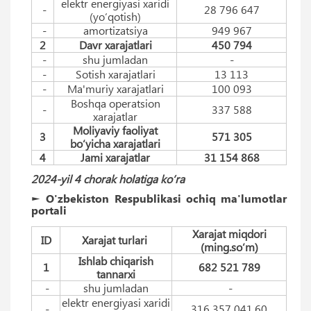
elektr energiyasi xaridi
-
28 796 647
(yo‘qotish)
-
amortizatsiya
949 967
2
Davr xarajatlari
450 794
-
shu jumladan
-
-
Sotish xarajatlari
13 113
-
Ma'muriy xarajatlari
100 093
Boshqa operatsion
-
337 588
xarajatlar
Moliyaviy faoliyat
3
571 305
bo‘yicha xarajatlari
4
Jami xarajatlar
31 154 868
2024-yil 4 chorak holatiga ko‘ra
► O'zbekiston Respublikasi ochiq ma'lumotlar
portali
Xarajat miqdori
ID
Xarajat turlari
(ming.so‘m)
Ishlab chiqarish
1
682 521 789
tannarxi
-
shu jumladan
-
elektr energiyasi xaridi
-
316 357 041,60