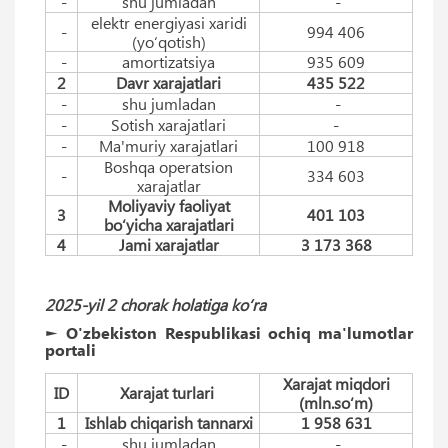
-
shu jumladan
-
elektr energiyasi xaridi
-
994 406
(yo‘qotish)
-
amortizatsiya
935 609
2
Davr xarajatlari
435 522
-
shu jumladan
-
-
Sotish xarajatlari
-
-
Ma'muriy xarajatlari
100 918
Boshqa operatsion
-
334 603
xarajatlar
Moliyaviy faoliyat
3
401 103
bo‘yicha xarajatlari
4
Jami xarajatlar
3 173 368
2025-yil 2 chorak holatiga ko‘ra
► O'zbekiston Respublikasi ochiq ma'lumotlar
portali
Xarajat miqdori
ID
Xarajat turlari
(mln.so‘m)
1
Ishlab chiqarish tannarxi
1 958 631
-
shu jumladan
-