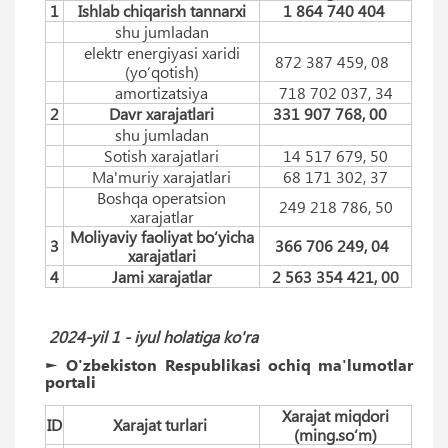
1
Ishlab chiqarish tannarxi
1 864 740 404
shu jumladan
elektr energiyasi xaridi
872 387 459, 08
(yo‘qotish)
amortizatsiya
718 702 037, 34
2
Davr xarajatlari
331 907 768, 00
shu jumladan
Sotish xarajatlari
14 517 679, 50
Ma'muriy xarajatlari
68 171 302, 37
Boshqa operatsion
249 218 786, 50
xarajatlar
Moliyaviy faoliyat bo‘yicha
3
366 706 249, 04
xarajatlari
4
Jami xarajatlar
2 563 354 421, 00
2024-yil 1 -
iyul
holatiga ko'ra
► O'zbekiston Respublikasi ochiq ma'lumotlar
portali
Xarajat miqdori
ID
Xarajat turlari
(ming.so‘m)