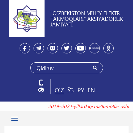
"O`ZBEKISTON MILLIY ELEKTR
TARMOQLARI" AKSIYADORLIK
JAMIYATI
O'Z
ЎЗ
РУ
EN
2019–2024-yillardagi maʼlumotlar us
Toggle
navigation