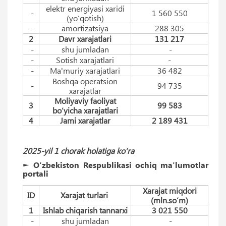
elektr energiyasi xaridi
-
1 560 550
(yo‘qotish)
-
amortizatsiya
288 305
2
Davr xarajatlari
131 217
-
shu jumladan
-
-
Sotish xarajatlari
-
-
Ma'muriy xarajatlari
36 482
Boshqa operatsion
-
94 735
xarajatlar
Moliyaviy faoliyat
3
99 583
bo‘yicha xarajatlari
4
Jami xarajatlar
2 189 431
2025-yil 1 chorak holatiga ko‘ra
► O'zbekiston Respublikasi ochiq ma'lumotlar
portali
Xarajat miqdori
ID
Xarajat turlari
(mln.so‘m)
1
Ishlab chiqarish tannarxi
3 021 550
-
shu jumladan
-