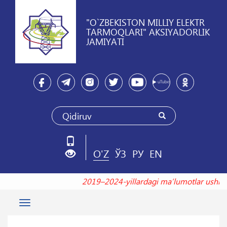
"O`ZBEKISTON MILLIY ELEKTR
TARMOQLARI" AKSIYADORLIK
JAMIYATI
O'Z
ЎЗ
РУ
EN
2019–2024-yillardagi maʼlumotlar ush
Toggle
navigation