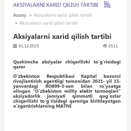
AKSIYALARNI XARID QILISH TARTIBI
Asosiy
Aksiyalarni xarid qilish tartibi
Aksiyalarni xarid qilish tartibi
Aksiyalarni xarid qilish tartibi
01.12.2025
5511
Qushimcha aksiyalar chiqarilishi to‘g‘risidagi
qaror
O`zbekiston Respublikasi Kapital bozorni
rivojlantirish agentligi tomonidan 2021- yil 15-
yanvardagi RO899-3-son bilan ro`yxatga
olingan “O`zbekiston milliy elektr tarmoqlari”
aksiyadorlik jamiyati qimmatli qog`ozlar
chiqarilishi to`g`risidagi qaroriga kiritilayotgan
o`zgartirishlarning MATNI