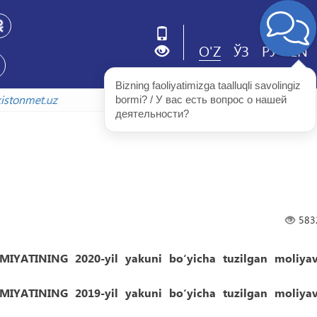
O'Z
ЎЗ
РУ
EN
Bizning faoliyatimizga taalluqli savolingiz 
tonmet.uz
bormi? / У вас есть вопрос о нашей 
деятельности?
583
YATINING 2020-yil yakuni bo‘yicha tuzilgan moliyav
YATINING 2019-yil yakuni bo‘yicha tuzilgan moliyav