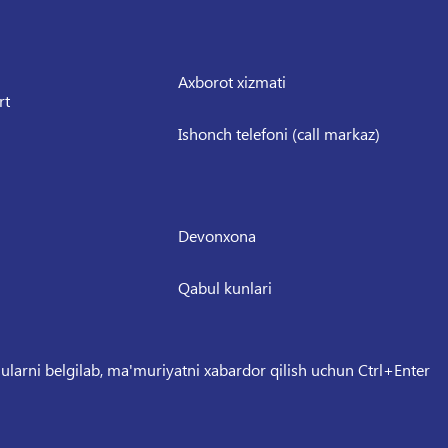
Axborot xizmati
rt
Ishonch telefoni (call markaz)
Devonxona
Qabul kunlari
 ularni belgilab, ma'muriyatni xabardor qilish uchun Ctrl+Enter