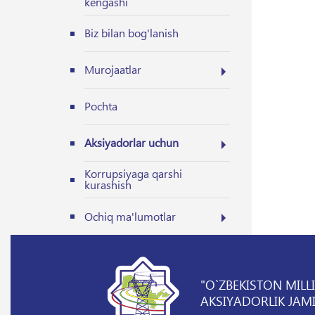
kengashi
Biz bilan bog'lanish
Murojaatlar
Pochta
Aksiyadorlar uchun
Korrupsiyaga qarshi
kurashish
Ochiq ma'lumotlar
"O`ZBEKISTON MILL
AKSIYADORLIK JAMI