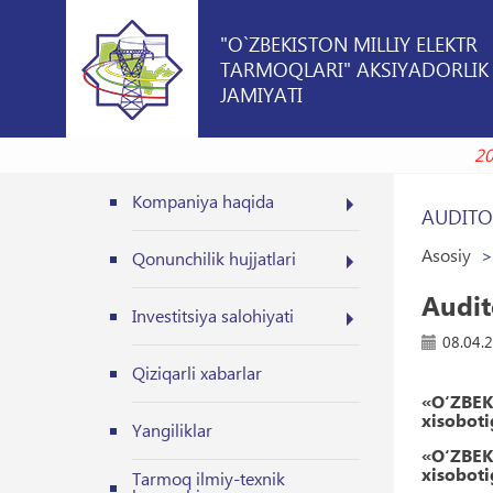
"O`ZBEKISTON MILLIY ELEKTR
TARMOQLARI" AKSIYADORLIK
JAMIYATI
2019
Kompaniya haqida
AUDITO
Asosiy
Qonunchilik hujjatlari
Audit
Investitsiya salohiyati
08.04.
Qiziqarli xabarlar
«O‘ZBEK
xisoboti
Yangiliklar
«O‘ZBEK
xisoboti
Tarmoq ilmiy-texnik