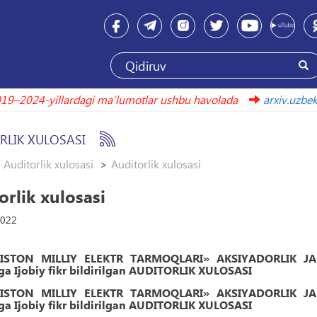
–2024-yillardagi maʼlumotlar ushbu havolada
arxiv.uzbekis
RLIK XULOSASI
Auditorlik xulosasi
Auditorlik xulosasi
orlik xulosasi
2022
ISTON MILLIY ELEKTR TARMOQLARI» AKSIYADORLIK JAMI
ga Ijobiy fikr bildirilgan AUDITORLIK XULOSASI
ISTON MILLIY ELEKTR TARMOQLARI» AKSIYADORLIK JAMI
ga Ijobiy fikr bildirilgan AUDITORLIK XULOSASI