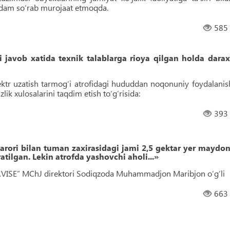
ordam so‘rab murojaat etmoqda.
585
i javob xatida texnik talablarga rioya qilgan holda darax
ktr uzatish tarmog‘i atrofidagi hududdan noqonuniy foydalanis
lik xulosalarini taqdim etish to‘g‘risida:
393
arori bilan tuman zaxirasidagi jami 2,5 gektar yer maydon
tilgan. Lekin atrofda yashovchi aholi...»
ISE” MChJ direktori Sodiqzoda Muhammadjon Maribjon o‘g‘li
663