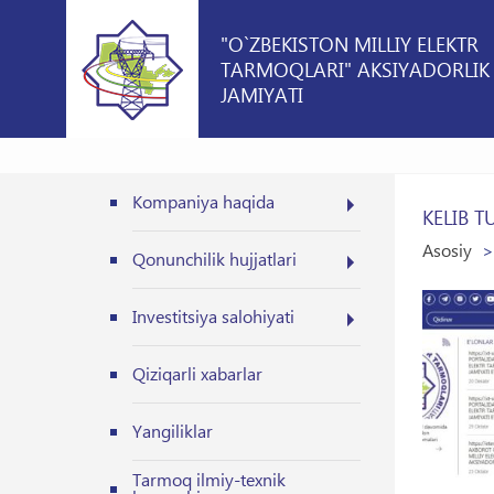
"O`ZBEKISTON MILLIY ELEKTR
TARMOQLARI" AKSIYADORLIK
JAMIYATI
2019–2
Kompaniya haqida
KELIB 
Asosiy
Qonunchilik hujjatlari
Investitsiya salohiyati
Qiziqarli xabarlar
Yangiliklar
Tarmoq ilmiy-texnik