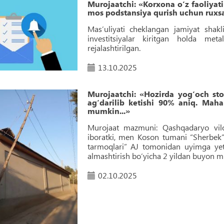
Murojaatchi: «Korxona o‘z faoliyat
mos podstansiya qurish uchun ruxsat
Masʼuliyati cheklangan jamiyat sha
investitsiyalar kiritgan holda meta
rejalashtirilgan.
13.10.2025
Murojaatchi: «Hozirda yog‘och st
ag‘darilib ketishi 90% aniq. Maha
mumkin...»
Murojaat mazmuni: Qashqadaryo vilo
iboratki, men Koson tumani “Sherbek”
tarmoqlari” AJ tomonidan uyimga yetk
almashtirish bo‘yicha 2 yildan buyon m
02.10.2025