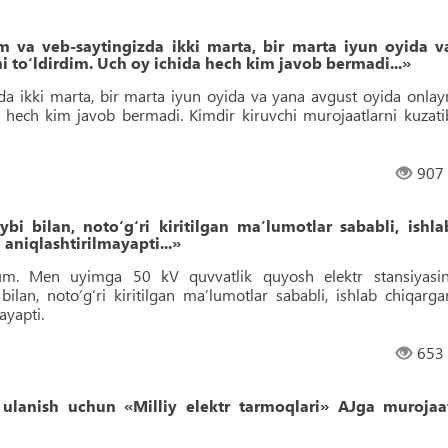
m va veb-saytingizda ikki marta, bir marta iyun oyida v
 to‘ldirdim. Uch oy ichida hech kim javob bermadi...»
da ikki marta, bir marta iyun oyida va yana avgust oyida onlay
 hech kim javob bermadi. Kimdir kiruvchi murojaatlarni kuzati
907
ybi bilan, noto‘g‘ri kiritilgan maʼlumotlar sababli, ishla
 aniqlashtirilmayapti...»
m. Men uyimga 50 kV quvvatlik quyosh elektr stansiyasin
bilan, noto‘g‘ri kiritilgan maʼlumotlar sababli, ishlab chiqarga
ayapti.
653
 ulanish uchun «Milliy elektr tarmoqlari» AJga murojaa