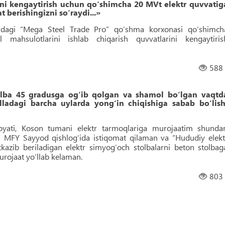
ini kengaytirish uchun qo‘shimcha 20 MVt elektr quvvatig
 berishingizni so‘raydi...»
klidagi “Mega Steel Trade Pro” qo‘shma korxonasi qo‘shimch
ll mahsulotlarini ishlab chiqarish quvvatlarini kengaytiris
588
olba 45 gradusga og‘ib qolgan va shamol bo‘lgan vaqtd
lladagi barcha uylarda yong‘in chiqishiga sabab bo‘lish
yati, Koson tumani elektr tarmoqlariga murojaatim shunda
 MFY Sayyod qishlog‘ida istiqomat qilaman va “Hududiy elekt
azib beriladigan elektr simyog‘och stolbalarni beton stolbag
urojaat yo‘llab kelaman.
803