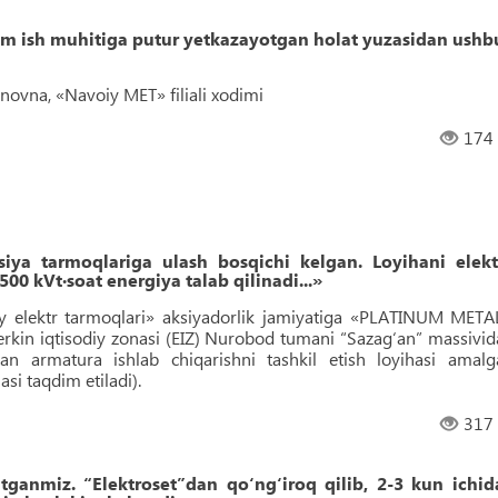
m ish muhitiga putur yetkazayotgan holat yuzasidan ushb
ovna, «Navoiy MET» filiali xodimi
174
iya tarmoqlariga ulash bosqichi kelgan. Loyihani elekt
00 kVt∙soat energiya talab qilinadi...»
y elektr tarmoqlari» aksiyadorlik jamiyatiga «PLATINUM META
in iqtisodiy zonasi (EIZ) Nurobod tumani “Sazag‘an” massivid
an armatura ishlab chiqarishni tashkil etish loyihasi amalg
si taqdim etiladi).
317
tganmiz. “Elektroset”dan qo‘ng‘iroq qilib, 2-3 kun ichid