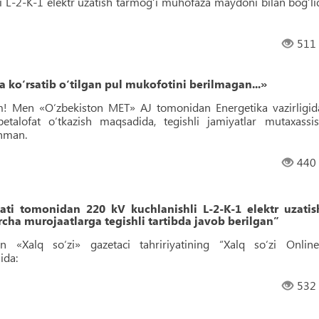
i L-2-K-1 elektr uzatish tarmog‘i muhofaza maydoni bilan bog‘li
511
ko‘rsatib o‘tilgan pul mukofotini berilmagan...»
! Men «O‘zbekiston MET» AJ tomonidan Energetika vazirligid
talofat o‘tkazish maqsadida, tegishli jamiyatlar mutaxassis
anman.
440
ti tomonidan 220 kV kuchlanishli L-2-K-1 elektr uzatis
cha murojaatlarga tegishli tartibda javob berilgan”
an «Xalq so‘zi» gazetaci tahririyatining “Xalq so‘zi Online
ida:
532