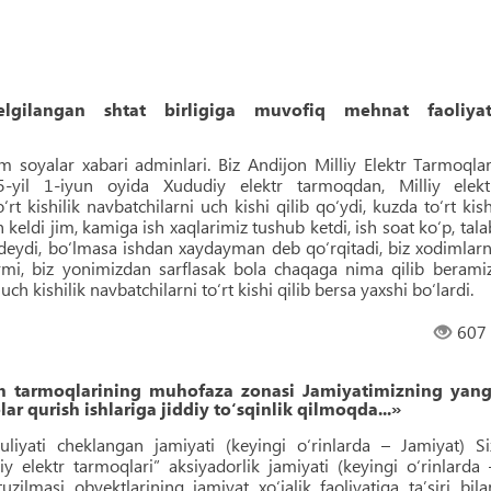
lgilangan shtat birligiga muvofiq mehnat faoliyat
soyalar xabari adminlari. Biz Andijon Milliy Elektr Tarmoqlar
-yil 1-iyun oyida Xududiy elektr tarmoqdan, Milliy elekt
t kishilik navbatchilarni uch kishi qilib qo‘ydi, kuzda to‘rt kish
keldi jim, kamiga ish xaqlarimiz tushub ketdi, ish soat ko‘p, tala
 deydi, bo‘lmasa ishdan xaydayman deb qo‘rqitadi, biz xodimlarn
rmi, biz yonimizdan sarflasak bola chaqaga nima qilib beramiz
uch kishilik navbatchilarni to‘rt kishi qilib bersa yaxshi bo‘lardi.
607
sh tarmoqlarining muhofaza zonasi Jamiyatimizning yang
ar qurish ishlariga jiddiy to‘sqinlik qilmoqda...»
yati cheklangan jamiyati (keyingi o‘rinlarda – Jamiyat) Si
iy elektr tarmoqlari” aksiyadorlik jamiyati (keyingi o‘rinlarda 
zilmasi obyektlarining jamiyat xo‘jalik faoliyatiga taʼsiri bila