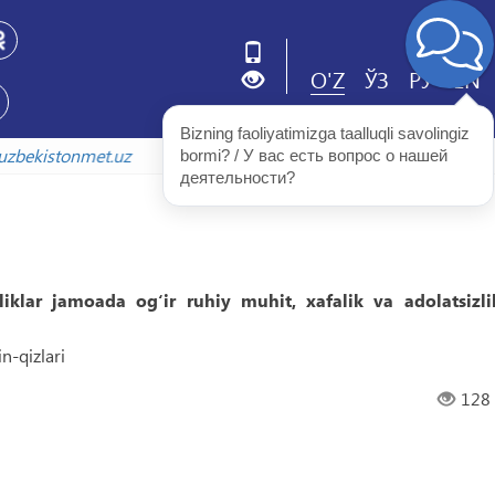
O'Z
ЎЗ
РУ
EN
Bizning faoliyatimizga taalluqli savolingiz 
nmet.uz
bormi? / У вас есть вопрос о нашей 
деятельности?
liklar jamoada og‘ir ruhiy muhit, xafalik va adolatsizli
n-qizlari
128