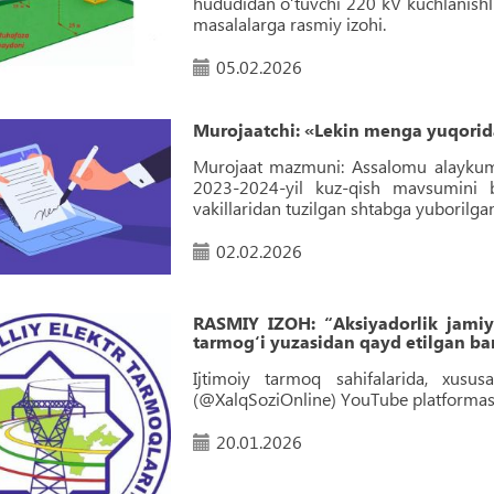
hududidan o‘tuvchi 220 kV kuchlanishl
masalalarga rasmiy izohi.
05.02.2026
Murojaatchi: «Lekin menga yuqorida 
Murojaat mazmuni: Assalomu alaykum
2023-2024-yil kuz-qish mavsumini be
vakillaridan tuzilgan shtabga yuborilg
02.02.2026
RASMIY IZOH: “Aksiyadorlik jamiya
tarmog‘i yuzasidan qayd etilgan bar
Ijtimoiy tarmoq sahifalarida, xusus
(@XalqSoziOnline) YouTube platformas
20.01.2026