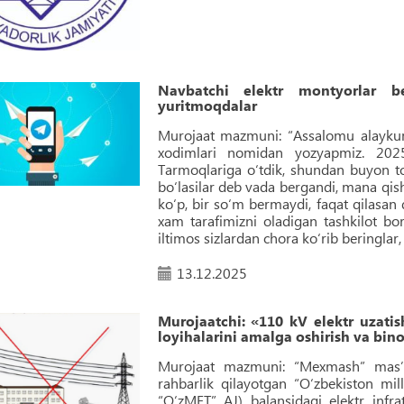
Navbatchi elektr montyorlar be
yuritmoqdalar
Murojaat mazmuni: “Assalomu alaykum 
xodimlari nomidan yozyapmiz. 2025
Tarmoqlariga o‘tdik, shundan buyon to‘r
bo‘lasilar deb vada bergandi, mana qish 
ko‘p, bir so‘m bermaydi, faqat qilasan
xam tarafimizni oladigan tashkilot bo
iltimos sizlardan chora ko‘rib beringlar, 
13.12.2025
Murojaatchi: «110 kV elektr uzati
loyihalarini amalga oshirish va binol
Murojaat mazmuni: “Mexmash” masʼuli
rahbarlik qilayotgan “O‘zbekiston mill
“O‘zMET” AJ) balansidagi elektr infratu