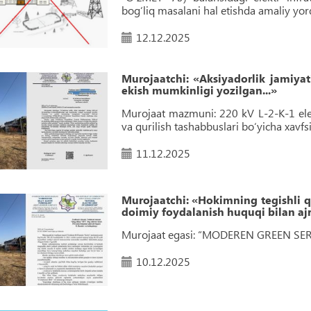
bog‘liq masalani hal etishda amaliy y
12.12.2025
Murojaatchi: «Aksiyadorlik jamiyat
ekish mumkinligi yozilgan...»
Murojaat mazmuni: 220 kV L-2-K-1 ele
va qurilish tashabbuslari bo‘yicha xavfsiz
11.12.2025
Murojaatchi: «Hokimning tegishli q
doimiy foydalanish huquqi bilan ajra
Murojaat egasi: “MODEREN GREEN SERV
10.12.2025