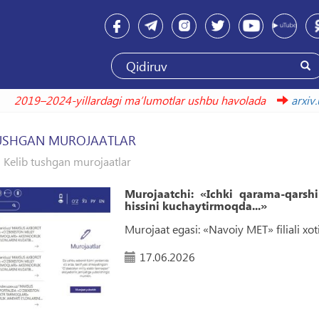
024-yillardagi maʼlumotlar ushbu havolada
arxiv.uzbekisto
TUSHGAN MUROJAATLAR
Kelib tushgan murojaatlar
Murojaatchi: «Ichki qarama-qarshi
hissini kuchaytirmoqda...»
Murojaat egasi: «Navoiy MET» filiali xoti
17.06.2026