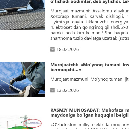
o‘tishadi xodimlar, deb aytishdi. Le
Murojaat mazmuni: Assalomu alaykum
Xozorasp tumani, Karvak qishlog‘i, “S
Uyimizga qayta tiklanuvchi energiy
“Elektroset”dan qo‘ng‘iroq qilishdi. 2-3
hamki, hech kim kelmadi! Shu haqida 
shartnoma tuzib davlatga uzatsak (sotsa
18.02.2026
Murojaatchi: «Mo‘ynoq tumani Ins
bermoqchi…»
Murojaat mazmuni: Mo‘ynoq tumani ijt
13.02.2026
RASMIY MUNOSABAT: Muhofaza maydo
maydoniga bo‘lgan huquqini belgil
«O‘zbekiston milliy elektr tarmoqlar