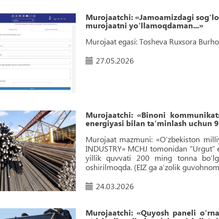
Murojaatchi: «Jamoamizdagi sog‘lo
murojaatni yo‘llamoqdaman...»
Murojaat egasi: Tosheva Ruxsora Burhon
27.05.2026
Murojaatchi: «Binoni kommunikats
energiyasi bilan taʼminlash uchun 95
Murojaat mazmuni: «O‘zbekiston milli
INDUSTRY» MCHJ tomonidan “Urgut” erk
yillik quvvati 200 ming tonna bo‘lg
oshirilmoqda. (EIZ ga aʼzolik guvohnoma
24.03.2026
Murojaatchi: «Quyosh paneli o‘rna