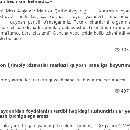
kin hech kim kelmadi...»
! Men Atajanov Matriza Qurbonboy o‘g‘li — Xorazm viloyati
hovot” mahallasi, ...... ko‘chasi, ..-uyda yashovchi fuqaroman
a — quyosh paneli o‘rnatganmiz. Texnik shartlarni olganmiz
 kun ichida o‘tishadi xodimlar, deb aytishdi. Lekin 5 ish kuni o‘td
maʼlumot bera olasizmi? Qancha vaqt ichida kelib tekshiradi v
k) bo‘ladi?
405
on ijtimoiy xizmatlar markazi quyosh paneliga buyurtm
imoiy xizmatlar markazi quyosh paneliga buyurtma bermoqchi.
437
nidan foydalanish tartibi haqidagi tushuntirishlar ye
ash kuchiga ega emas
i» aksiyadorlik jamiyatining Toshkent tumani, “Qizg‘aldoq” MF