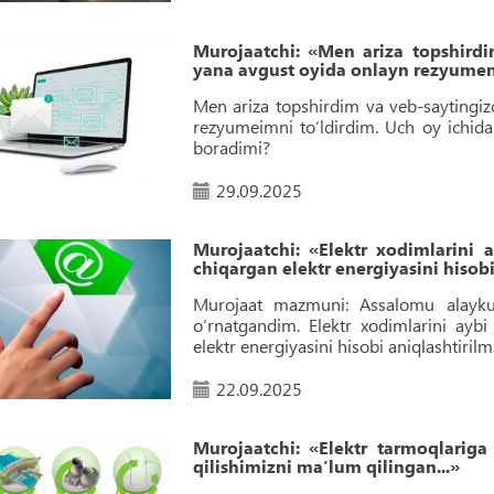
Murojaatchi: «Men ariza topshirdi
yana avgust oyida onlayn rezyumeni
Men ariza topshirdim va veb-saytingiz
rezyumeimni to‘ldirdim. Uch oy ichida
boradimi?
29.09.2025
Murojaatchi: «Elektr xodimlarini a
chiqargan elektr energiyasini hisobi
Murojaat mazmuni: Assalomu alayku
o‘rnatgandim. Elektr xodimlarini aybi 
elektr energiyasini hisobi aniqlashtirilm
22.09.2025
Murojaatchi: «Elektr tarmoqlariga
qilishimizni maʼlum qilingan...»