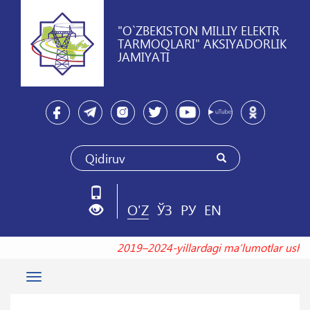
"O`ZBEKISTON MILLIY ELEKTR
TARMOQLARI" AKSIYADORLIK
JAMIYATI
O'Z
ЎЗ
РУ
EN
2019–2024-yillardagi maʼlumotlar us
Toggle
navigation