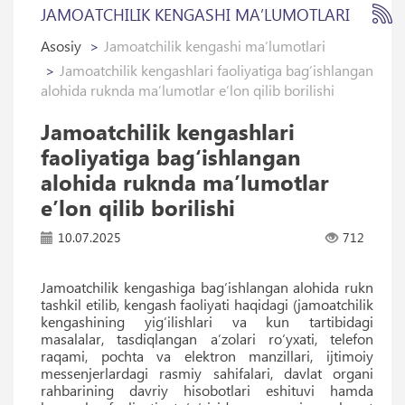
JAMOATCHILIK KENGASHI MAʼLUMOTLARI
Asosiy
Jamoatchilik kengashi maʼlumotlari
Jamoatchilik kengashlari faoliyatiga bag‘ishlangan
alohida ruknda maʼlumotlar eʼlon qilib borilishi
Jamoatchilik kengashlari
faoliyatiga bag‘ishlangan
alohida ruknda maʼlumotlar
eʼlon qilib borilishi
10.07.2025
712
Jamoatchilik kengashiga bag‘ishlangan alohida rukn
tashkil etilib, kengash faoliyati haqidagi (jamoatchilik
kengashining yig‘ilishlari va kun tartibidagi
masalalar, tasdiqlangan aʼzolari ro‘yxati, telefon
raqami, pochta va elektron manzillari, ijtimoiy
messenjerlardagi rasmiy sahifalari, davlat organi
rahbarining davriy hisobotlari eshituvi hamda