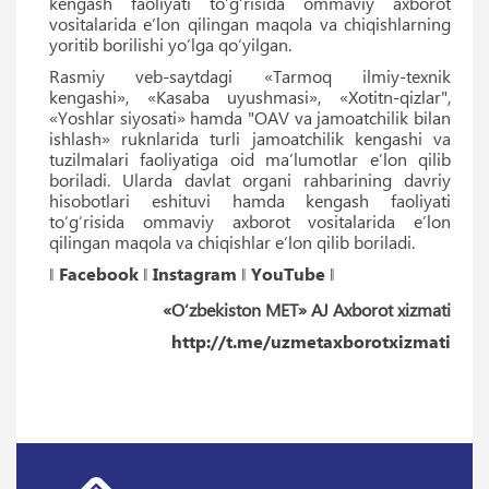
kengash faoliyati to‘g‘risida ommaviy axborot
vositalarida eʼlon qilingan maqola va chiqishlarning
yoritib borilishi yo‘lga qo‘yilgan.
Rasmiy veb-saytdagi «Tarmoq ilmiy-texnik
kengashi», «Kasaba uyushmasi», «Xotitn-qizlar",
«Yoshlar siyosati» hamda "OAV va jamoatchilik bilan
ishlash» ruknlarida turli jamoatchilik kengashi va
tuzilmalari faoliyatiga oid maʼlumotlar eʼlon qilib
boriladi. Ularda davlat organi rahbarining davriy
hisobotlari eshituvi hamda kengash faoliyati
to‘g‘risida ommaviy axborot vositalarida eʼlon
qilingan maqola va chiqishlar eʼlon qilib boriladi.
‖
Facebook
‖
Instagram
‖
YouTube
‖
«O‘zbekiston MET» AJ Axborot xizmati
http://t.me/uzmetaxborotxizmati