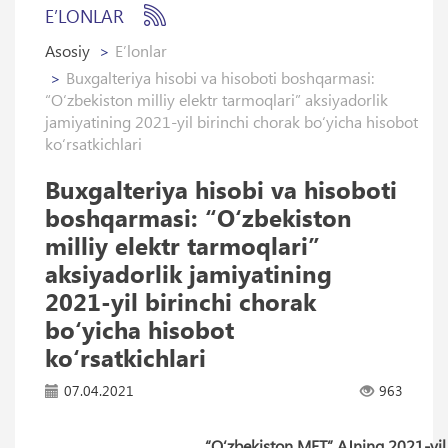
E’LONLAR
Asosiy
E’lonlar
Buxgalteriya hisobi va hisoboti boshqarmasi:
“O‘zbekiston milliy elektr tarmoqlari” aksiyadorlik
jamiyatining 2021-yil birinchi chorak bo‘yicha hisobot
ko‘rsatkichlari
Buxgalteriya hisobi va hisoboti
boshqarmasi: “O‘zbekiston
milliy elektr tarmoqlari”
aksiyadorlik jamiyatining
2021-yil birinchi chorak
bo‘yicha hisobot
ko‘rsatkichlari
07.04.2021
963
“O‘zbekiston MET” AJning 2021-yil b