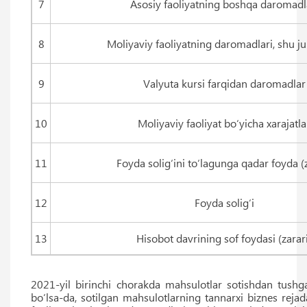
7
Asosiy faoliyatning boshqa daromadl
8
Moliyaviy faoliyatning daromadlari, shu 
9
Valyuta kursi farqidan daromadlar
10
Moliyaviy faoliyat bo‘yicha xarajatla
11
Foyda solig‘ini to‘lagunga qadar foyda (
12
Foyda solig‘i
13
Hisobot davrining sof foydasi (zarar
2021-yil birinchi chorakda mahsulotlar sotishdan tus
bo‘lsa-da, sotilgan mahsulotlarning tannarxi biznes reja