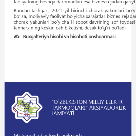
faoliyatning boshqa daromadlari esa biznes rejadan qariyb
Bundan tashqari, 2021-yil birinchi chorak yakunlari bo‘
bo‘lsa, moliyaviy faoliyat bo‘yicha xarajatlar biznes reja
chorak yakunlari bo‘yicha Hisobot davrining sof foydasi
tannarxining keskin oshib ketishi, desak to‘g‘ri bo‘ladi.
✍️ Buxgalteriya hisobi va hisoboti boshqarmasi
"O`ZBEKISTON MILLIY ELEKTR
TARMOQLARI" AKSIYADORLIK
JAMIYATI
Ma'lumotlardan foydalanilganda