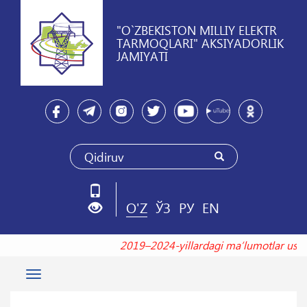
"O`ZBEKISTON MILLIY ELEKTR
TARMOQLARI" AKSIYADORLIK
JAMIYATI
O'Z
ЎЗ
РУ
EN
2019–2024-yillardagi maʼlumotlar u
Toggle
navigation