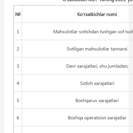
№
Ko‘rsatkichlar nomi
1
Mahsulotlar sotishdan tushgan sof tu
2
Sotilgan mahsulotlar tannarxi
3
Davr xarajatlari, shu jumladan;
4
Sotish xarajatlari
5
Boshqaruv xarajatlari
6
Boshqa operatsion xarajatlar