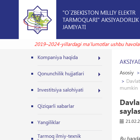
"O`ZBEKISTON MILLIY ELEKTR
TARMOQLARI" AKSIYADORLIK
JAMIYATI
2019–2024-yillardagi maʼlumotlar ush
Kompaniya haqida
AKSIYA
Asosiy
Qonunchilik hujjatlari
Davlat
mumkin
Investitsiya salohiyati
Davla
Qiziqarli xabarlar
sayla
21.02.
Yangiliklar
Tarmoq ilmiy-texnik
Bu haqda