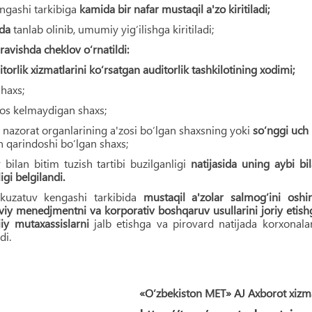
engashi tarkibiga
kamida bir nafar mustaqil a'zo kiritiladi;
da
tanlab olinib, umumiy yig‘ilishga kiritiladi;
ravishda cheklov o‘rnatildi:
torlik xizmatlarini ko‘rsatgan auditorlik tashkilotining xodimi;
haxs;
mos kelmaydigan shaxs;
 nazorat organlarining a'zosi bo‘lgan shaxsning yoki
so‘nggi uch 
 qarindoshi bo‘lgan shaxs;
 bilan bitim tuzish tartibi buzilganligi
natijasida uning aybi bi
gi belgilandi.
g kuzatuv kengashi tarkibida
mustaqil a'zolar salmog‘ini oshir
iy menedjmentni va korporativ boshqaruv usullarini joriy etish
jiy mutaxassislarni
jalb etishga va pirovard natijada korxonala
di.
«O‘zbekiston MET» AJ Axborot xizm