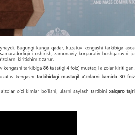
ynaydi. Bugungi kunga qadar, kuzatuv kengashi tarkibiga aso
ti samaradorligini oshirish, zamonaviy korporativ boshqaruvni jo
olarni kiritishimiz zarur.
v kengashi tarkibiga
86 ta
(atigi 4 foiz) mustaqil a'zolar kiritilgan.
kuzatuv kengashi
tarkibidagi mustaqil a'zolarni kamida 30 foi
'zolar o‘zi kimlar bo‘lishi, ularni saylash tartibini
xalqaro tajr