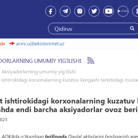
bu havolada
arxiv.uzbekistonmet.uz
DORLARNING UMUMIY YIG‘ILISHI
Aksiyadorlarning umumiy yig‘ilishi
 ishtirokidagi korxonalarning kuzatuv kengashi tarkibidagi mustaq
t ishtirokidagi korxonalarning kuzatuv 
shda endi barcha aksiyadorlar ovoz be
2023
 AOKAda o‘tkazilgan
brifingda
Davlat aktivlarini boshqarish ag