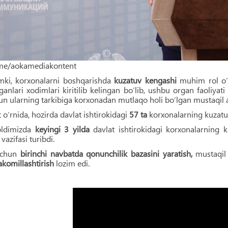
t.me/aokamediakontent
mki, korxonalarni boshqarishda
kuzatuv kengashi
muhim rol o‘
ganlari xodimlari kiritilib kelingan bo‘lib, ushbu organ faoliya
un ularning tarkibiga korxonadan mutlaqo holi bo‘lgan mustaqil a'z
o‘rnida, hozirda davlat ishtirokidagi
57 ta
korxonalarning kuzatu
oldimizda
keyingi 3 yilda
davlat ishtirokidagi korxonalarning 
vazifasi turibdi.
uchun
birinchi navbatda qonunchilik bazasini yaratish,
mustaqil a
akomillashtirish
lozim edi.