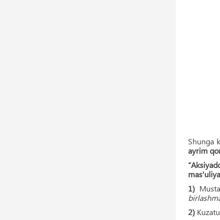
Shunga k
ayrim qon
“Aksiyado
mas'uliyat
1)
Musta
birlashma
2)
Kuzatuv