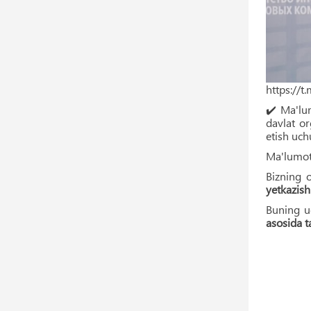
https://
✔️ Ma'lu
davlat or
etish uch
Ma'lumot 
Bizning 
yetkazish
Buning 
asosida t