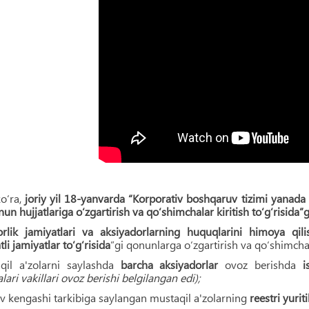
o‘ra,
joriy yil 18-yanvarda “Korporativ boshqaruv tizimi yanada 
un hujjatlariga o‘zgartirish va qo‘shimchalar kiritish to‘g‘risida”
rlik jamiyatlari va aksiyadorlarning huquqlarini himoya qilis
li jamiyatlar to‘g‘risida
”gi qonunlarga o‘zgartirish va qo‘shimchalar
qil a'zolarni saylashda
barcha aksiyadorlar
ovoz berishda
is
lari vakillari ovoz berishi belgilangan edi);
 kengashi tarkibiga saylangan mustaqil a'zolarning
reestri yurit