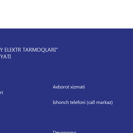
IY ELEKTR TARMOQLARI"
YATI
Axborot xizmati
rt
Ishonch telefoni (call markaz)
Devonxona