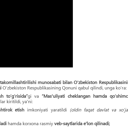
takomillashtirilishi munosabati bilan O‘zbekiston Respublikasin
gi
O‘zbekiston Respublikasining Qonuni qabul qilindi, unga ko‘ra:
h to‘g‘risida”
gi va
“Mas'uliyati cheklangan hamda qo‘shimc
 kiritildi, ya'ni:
htirok etish
imkoniyati yaratildi
(oldin faqat davlat va xo‘ja
iladi
hamda korxona rasmiy
veb-saytlarida e'lon qilinadi;