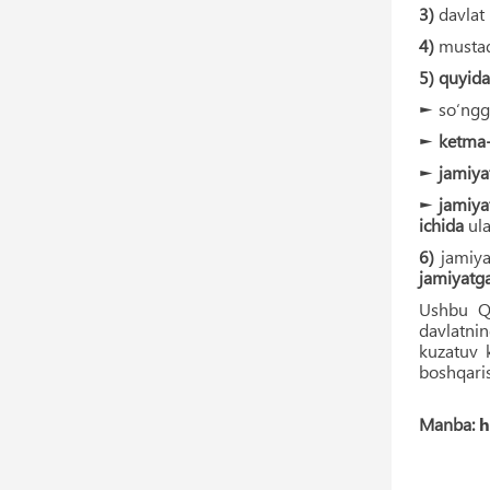
3)
davlat
4)
mustaq
5) quyida
► so‘ngg
►
ketma-
►
jamiya
►
jamiya
ichida
ula
6)
jamiya
jamiyatga
Ushbu 
davlatni
kuzatuv 
boshqaris
Manba:
h