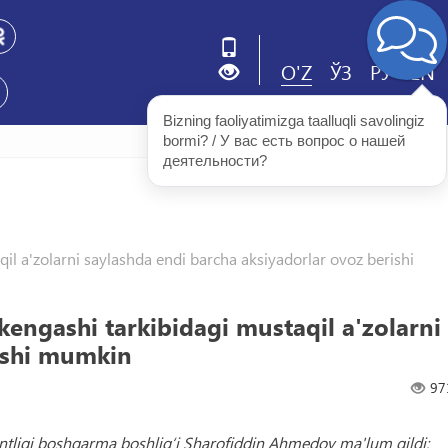
O'Z
ЎЗ
РУ
EN
Bizning faoliyatimizga taalluqli savolingiz 
bormi? / У вас есть вопрос о нашей 
деятельности?
il a'zolarni saylashda endi barcha aksiyadorlar ovoz berishi
kengashi tarkibidagi mustaqil a'zolarni
rishi mumkin
97
entligi boshqarma boshlig‘i Sharofiddin Ahmedov ma'lum qildi: