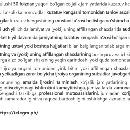
 ulushi
50 foizdan
yuqori bo‘lgan xo‘jalik jamiyatlarida kuzatuv k
il a'zolikka nomzodlar
kuzatuv kengashi tomonidan tanlov asosi
gilar
kuzatuv kengashining
mustaqil a'zosi bo‘lishga qo‘shimcha 
i
uch yil
ichida jamiyat va (yoki) uning affillangan shaxslarida
audi
ket 6 yil davomida jamiyatning kuzatuv kengashi a'zosi bo‘lgan
s
tning ustavi yoki boshqa hujjatlari
bilan belgilangan talablarga 
tning va (yoki) uning affillangan shaxslarining
boshqaruv va ichki
rga a'zo bo‘lgan shaxsning yaqin qarindoshi yoki quda tomondan
t ijroiya organi tomonidan yirik bitim yoki affillangan shaxslar
 yetkazilgan zarar bo‘yicha ijroiya organining subsidiar javobgarli
Qonunning
amalda ijrosini ta'minlash
xo‘jalik jamiyatlarinin
ng
iqtisodiyotdagi ishtirokini kamaytirishga,
jamiyatlarda
zamonav
kengashi tarkibiga
professional mutaxassislarini,
jumladan
xori
h samaradorligini va raqobatbardoshligini oshirishga xizmat qila
ttps://telegra.ph/