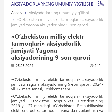
AKSIYADORLARNING UMUMIY YIG‘ILISHI
Asosiy
Aksiyadorlarning umumiy yig‘ilishi
«O‘zbekiston milliy elektr tarmoqlari» aksiyadorlik
jamiyati Yagona aksiyadorining 9-son qarori
«O‘zbekiston milliy elektr
tarmoqlari» aksiyadorlik
jamiyati Yagona
aksiyadorining 9-son qarori
25.03.2024
942
«O‘zbekiston milliy elektr tarmoqlari» aksiyadorlik
jamiyati Yagona aksiyadorining 9-son qarori, 2024-
yil 12-mart sanasi, Toshkent shahri
«O‘zbekiston milliy elektr tarmoqlari» aksiyadorlik
jamiyati O‘zbekiston Respublikasi Prezidentining
2019-yil 27-martdagi «O‘zbekiston Respublikasida
elektr energetika tarmog‘ini yana-da rivojlantirish va