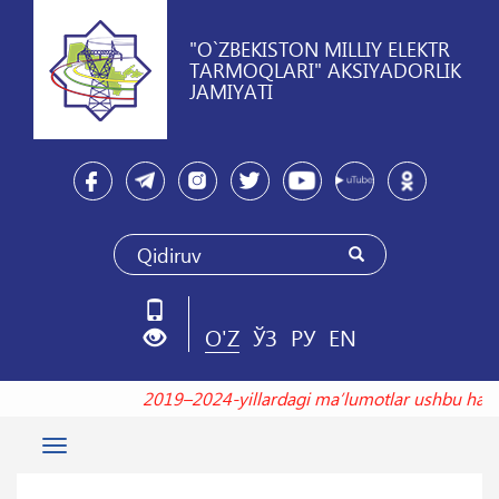
"O`ZBEKISTON MILLIY ELEKTR
TARMOQLARI" AKSIYADORLIK
JAMIYATI
O'Z
ЎЗ
РУ
EN
2019–2024-yillardagi maʼlumotlar ushbu ha
Toggle
navigation