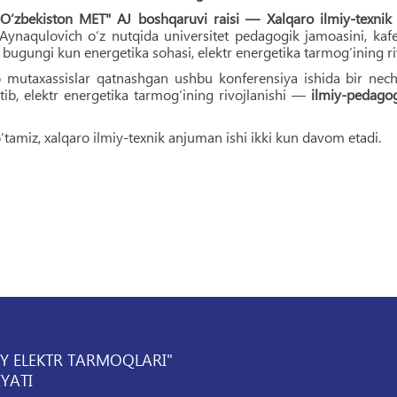
"O‘zbekiston MET" AJ boshqaruvi raisi — Xalqaro ilmiy-texnik
ynaqulovich o‘z nutqida universitet pedagogik jamoasini, kafedr
, bugungi kun energetika sohasi, elektr energetika tarmog‘ining ri
mutaxassislar qatnashgan ushbu konferensiya ishida bir nechta
etib, elektr energetika tarmog‘ining rivojlanishi —
ilmiy-pedagog
‘tamiz, xalqaro ilmiy-texnik anjuman ishi ikki kun davom etadi.
IY ELEKTR TARMOQLARI"
YATI