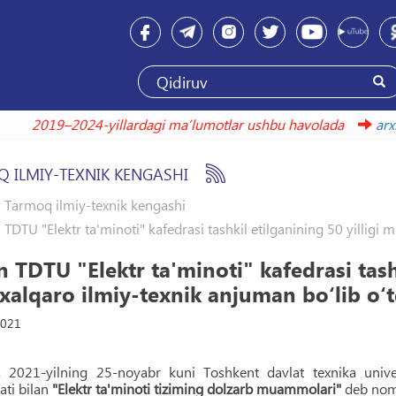
2019–2024-yillardagi maʼlumotlar ushbu havolada
 ILMIY-TEXNIK KENGASHI
Tarmoq ilmiy-texnik kengashi
TDTU "Elektr ta'minoti" kafedrasi tashkil etilganining 50 yilligi 
 TDTU "Elektr ta'minoti" kafedrasi tash
 xalqaro ilmiy-texnik anjuman bo‘lib o‘t
2021
021-yilning 25-noyabr kuni Toshkent davlat texnika unive
ti bilan
"Elektr ta'minoti tiziming dolzarb muammolari"
deb noml