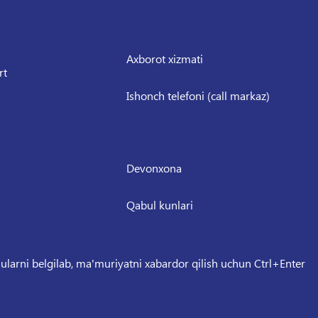
Axborot xizmati
rt
Ishonch telefoni (call markaz)
Devonxona
Qabul kunlari
 ularni belgilab, ma'muriyatni xabardor qilish uchun Ctrl+Enter