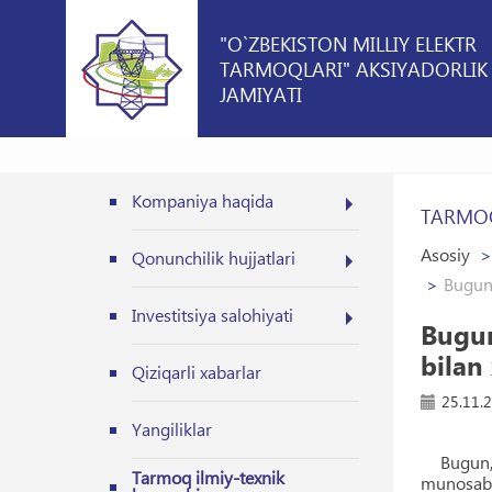
"O`ZBEKISTON MILLIY ELEKTR
TARMOQLARI" AKSIYADORLIK
JAMIYATI
Kompaniya haqida
TARMOQ
Asosiy
Qonunchilik hujjatlari
Bugun 
Investitsiya salohiyati
Bugun
bilan
Qiziqarli xabarlar
25.11.
Yangiliklar
Bugun, 2
Tarmoq ilmiy-texnik
munosaba