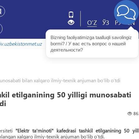
O'Z
ЎЗ
РУ
EN
Bizning faoliyatimizga taalluqli savolingiz 
arxiv.uzbekistonmet.uz
bormi? / У вас есть вопрос о нашей 
деятельности?
munosabati bilan xalqaro ilmiy-texnik anjuman bo‘lib o‘tdi
kil etilganining 50 yilligi munosabati
di
86
rsiteti
"Elektr ta'minoti" kafedrasi tashkil etilganining 50 yill
angan xalqaro ilmiy-texnik anjuman bo‘lib o‘tdi.