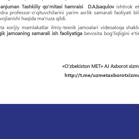
 anjuman Tashkiliy qo‘mitasi hamraisi D.A.Isaqulov
ishtirok et
a professor-o‘qituvchilarini yarim asrlik samarali faoliyati bi
vojlanishi haqida ma'ruza qildi.
 xorijiy mamlakatlar ilmiy-texnik jamoalari videoaloqa shakl
ik jamoaning samarali ish faoliyatiga
bevosita bog‘liqligini e'ti
«O‘zbekiston MET» AJ Axborot xizm
http://t.me/uzmetaxborotxizma