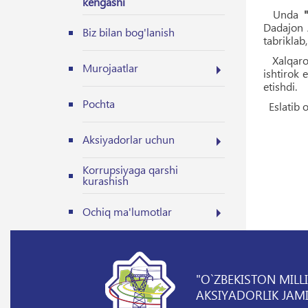
kengashi
Unda
Dadajon A
Biz bilan bog'lanish
tabriklab
Xalqaro 
Murojaatlar
ishtirok 
etishdi.
Pochta
Eslatib o
Aksiyadorlar uchun
Korrupsiyaga qarshi
kurashish
Ochiq ma'lumotlar
"O`ZBEKISTON MILL
AKSIYADORLIK JAMI