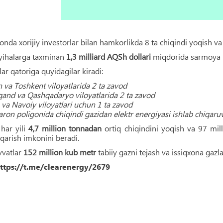
onda xorijiy investorlar bilan hamkorlikda 8 ta chiqindi yoqish va 
yihalarga taxminan
1,3 milliard AQSh dollari
miqdorida sarmoya ki
lar qatoriga quyidagilar kiradi:
 va Toshkent viloyatlarida 2 ta zavod
and va Qashqadaryo viloyatlarida 2 ta zavod
va Navoiy viloyatlari uchun 1 ta zavod
on poligonida chiqindi gazidan elektr energiyasi ishlab chiqaru
har yili
4,7 million tonnadan
ortiq chiqindini yoqish va 97 mill
iqarish imkonini beradi.
vvatlar
152 million kub metr
tabiiy gazni tejash va issiqxona gazla
ttps://t.me/clearenergy/2679