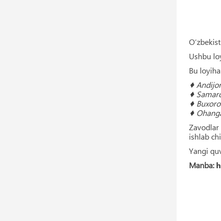
O‘zbekist
Ushbu lo
Bu loyiha
♦ Andijon
♦ Samarq
♦ Buxoro 
♦ Ohangar
Zavodlar 
ishlab ch
Yangi qu
Manba:
h