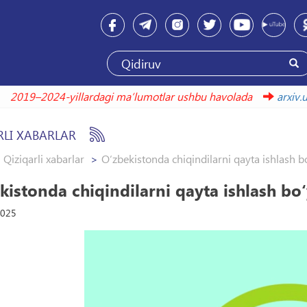
2019–2024-yillardagi maʼlumotlar ushbu havolada
arx
RLI XABARLAR
Qiziqarli xabarlar
O‘zbekistonda chiqindilarni qayta ishlash b
kistonda chiqindilarni qayta ishlash bo
2025