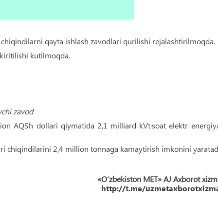
chiqindilarni qayta ishlash zavodlari qurilishi rejalashtirilmoqda.
ritilishi kutilmoqda.
vchi zavod
ion AQSh dollari qiymatida 2,1 milliard kVt·soat elektr energiy
ri chiqindilarini 2,4 million tonnaga kamaytirish imkonini yaratad
«O‘zbekiston MET» AJ Axborot xizm
http://t.me/uzmetaxborotxizma