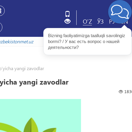
O'Z
ЎЗ
РУ
EN
Bizning faoliyatimizga taalluqli savolingiz 
iv.uzbekistonmet.uz
bormi? / У вас есть вопрос о нашей 
деятельности?
o‘yicha yangi zavodlar
‘yicha yangi zavodlar
183