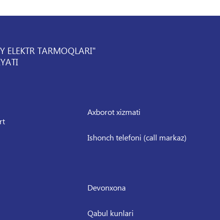
IY ELEKTR TARMOQLARI"
YATI
Axborot xizmati
rt
Ishonch telefoni (call markaz)
Devonxona
Qabul kunlari