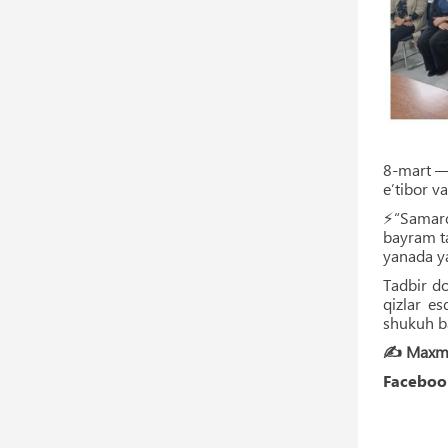
8-mart — 
e’tibor va
⚡️“Samarq
bayram ta
yanada ya
Tadbir do
qizlar es
shukuh ba
✍️ Maxmut
Faceboo