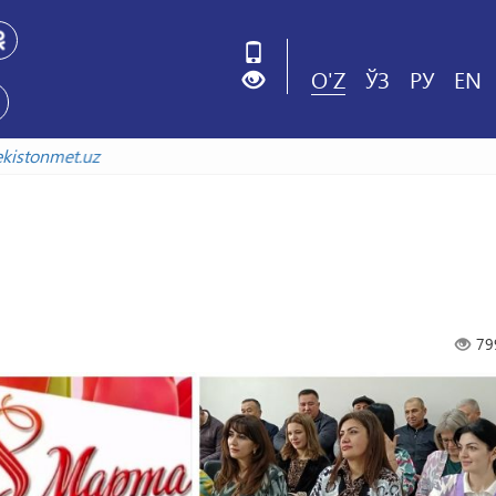
O'Z
ЎЗ
РУ
EN
xiv.uzbekistonmet.uz
79