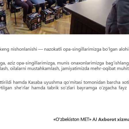
keng nishonlanishi — nazokatli opa-singillarimizga bo‘lgan aloh
zga, aziz opa-singillarimizga, munis onaxonlarimizga bag‘ishlan
aqlash, oilalarni mustahkamlash, jamiyatimizda mehr-oqibat muhit
hittirildi hamda Kasaba uyushma qo‘mitasi tomonidan barcha xot
aytilgan she’rlar hamda tabrik so‘zlari bayramga o‘zgacha fayz
«O‘zbekiston MET» AJ
Axborot xizma