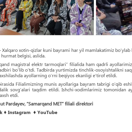
Xalqaro xotin-qizlar kuni bayrami har yil mamlakatimiz bo‘ylab 
 hurmat belgisi, aslida.
and magistral elektr tarmoqlari” filialida ham qadrli ayollarimi
dbiri bo‘lib o‘tdi. Tadbirda yurtimizda tinchlik-osoyishtalikni s
xshilashda ayollarning o‘rni beqiyos ekanligi e‘tirof etildi.
irasida Filialimizning munis ayollariga bayram tabrigi o‘qib es
dalik sovg‘alari taqdim etildi. Ishchi-xodimlarimiz tomonidan 
xsh etdi.
 Pardayev, “Samarqand MET” filiali direktori
k
♦
Instagram
♦
YouTube