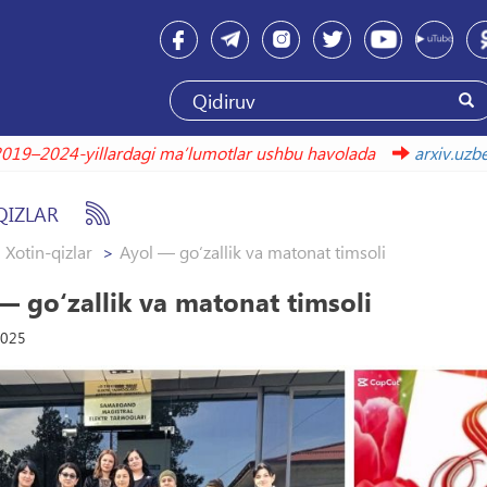
2019–2024-yillardagi maʼlumotlar ushbu havolada
ar
QIZLAR
Xotin-qizlar
Ayol — go‘zallik va matonat timsoli
— go‘zallik va matonat timsoli
2025