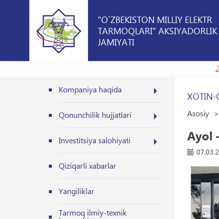
"O`ZBEKISTON MILLIY ELEKTR
TARMOQLARI" AKSIYADORLIK
JAMIYATI
Kompaniya haqida
XOTIN-
Asosiy
Qonunchilik hujjatlari
Ayol 
Investitsiya salohiyati
07.03.
Qiziqarli xabarlar
Yangiliklar
Tarmoq ilmiy-texnik