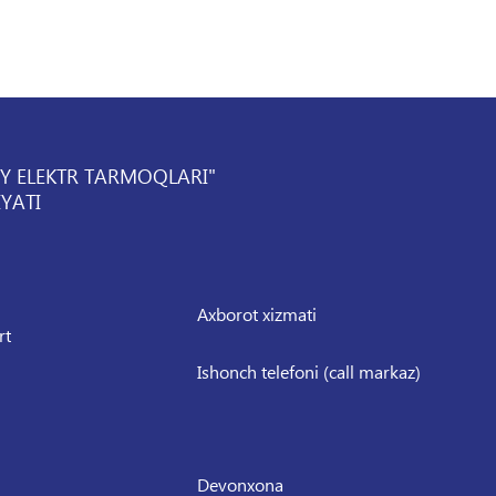
IY ELEKTR TARMOQLARI"
YATI
Axborot xizmati
rt
Ishonch telefoni (call markaz)
Devonxona