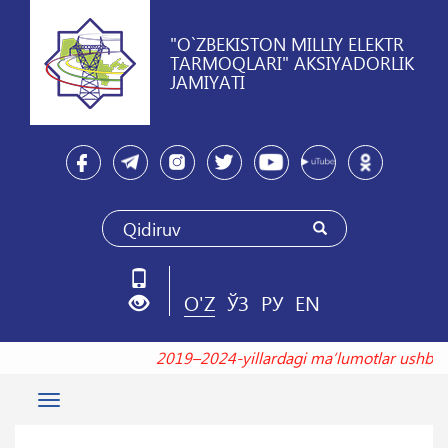
"O`ZBEKISTON MILLIY ELEKTR
TARMOQLARI" AKSIYADORLIK
JAMIYATI
O'Z
ЎЗ
РУ
EN
2019–2024-yillardagi maʼlumotlar ush
Toggle
navigation