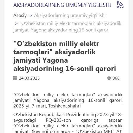
AKSIYADORLARNING UMUMIY YIG‘ILISHI
Asosiy
Aksiyadorlarning umumiy yig‘ilishi
"O'zbekiston milliy elektr tarmoqlari" aksiyadorlik
jamiyati Yagona aksiyadorining 16-sonli qarori
"O'zbekiston milliy elektr
tarmoqlari" aksiyadorlik
jamiyati Yagona
aksiyadorining 16-sonli qarori
24.03.2025
968
"O'zbekiston milliy elektr tarmoqlari" aksiyadorlik
jamiyati Yagona aksiyadorining 16-sonli qarori,
2025-yil 7-mart, Toshkent shahri
O'zbekiston Respublikasi Prezidentining 202З-уil 18-
avgustdagi PQ-283-son qaroriga asosan
"O'zbekiston milliy elektr tarmoqlari" aksiyadorlik
jamiyati (keyingi o'rinlarda - "O'zbekiston МЕТ" AJ)