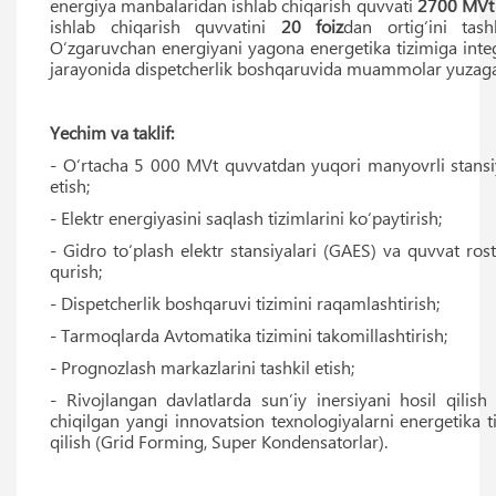
energiya manbalaridan ishlab chiqarish quvvati
2700 MVt
ishlab chiqarish quvvatini
20 foiz
dan ortig‘ini tas
O‘zgaruvchan energiyani yagona energetika tizimiga integ
jarayonida dispetcherlik boshqaruvida muammolar yuzag
Yechim va taklif:
- O‘rtacha 5 000 MVt quvvatdan yuqori manyovrli stansi
etish;
- Elektr energiyasini saqlash tizimlarini ko‘paytirish;
- Gidro to‘plash elektr stansiyalari (GAES) va quvvat ros
qurish;
- Dispetcherlik boshqaruvi tizimini raqamlashtirish;
- Tarmoqlarda Avtomatika tizimini takomillashtirish;
- Prognozlash markazlarini tashkil etish;
- Rivojlangan davlatlarda sunʼiy inersiyani hosil qilish
chiqilgan yangi innovatsion texnologiyalarni energetika t
qilish (Grid Forming, Super Kondensatorlar).