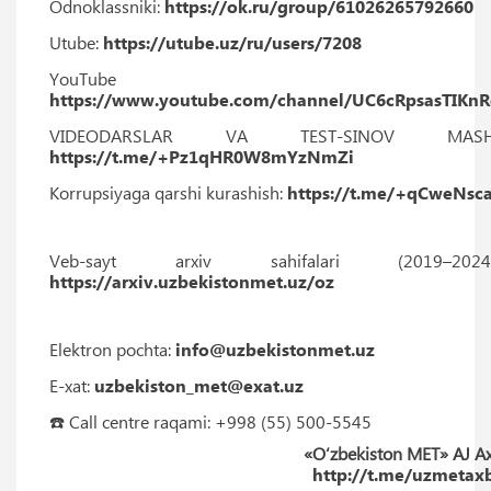
Odnoklassniki:
https://ok.ru/group/61026265792660
Utube:
https://utube.uz/ru/users/7208
YouTube
https://www.youtube.com/channel/UC6cRpsasTIKn
VIDEODARSLAR VA TEST-SINOV MASHG‘U
https://t.me/+Pz1qHR0W8mYzNmZi
Korrupsiyaga qarshi kurashish:
https://t.me/+qCweNs
Veb-sayt arxiv sahifalari (2019–202
https://arxiv.uzbekistonmet.uz/oz
Elektron pochta:
info@uzbekistonmet.uz
E-xat:
uzbekiston_met@exat.uz
☎️ Call centre raqami: +998 (55) 500-5545
«O‘zbekiston MET» AJ Ax
http://t.me/uzmetax