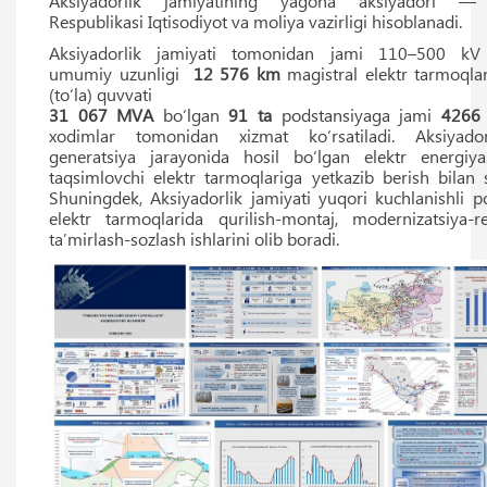
Aksiyadorlik jamiyatining yagona aksiyadori — 
Respublikasi Iqtisodiyot va moliya vazirligi hisoblanadi.
Aksiyadorlik jamiyati tomonidan jami 110–500 kV k
umumiy uzunligi
12 576 km
magistral elektr tarmoql
(to‘la) quvvati
31 067 MVA
bo‘lgan
91 ta
podstansiyaga jami
4266
xodimlar tomonidan xizmat ko‘rsatiladi. Aksiyador
generatsiya jarayonida hosil bo‘lgan elektr energiya
taqsimlovchi elektr tarmoqlariga yetkazib berish bilan s
Shuningdek, Aksiyadorlik jamiyati yuqori kuchlanishli p
elektr tarmoqlarida qurilish-montaj, modernizatsiya-re
taʼmirlash-sozlash ishlarini olib boradi.