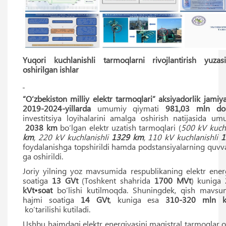
Yuqori kuchlanishli tarmoqlarni rivojlantirish yuza
oshirilgan ishlar
“O‘zbekiston milliy elektr tarmoqlari” aksiyadorlik jamiy
2019-2024-yillarda
umumiy qiymati
981,03
mln dol
investitsiya loyihalarini amalga oshirish natijasida um
2038 km
bo‘lgan elektr uzatish tarmoqlari (
500 kV kuch
km
, 220 kV kuchlanishli
1329
km
, 110 kV kuchlanishli
1
foydalanishga topshirildi hamda podstansiyalarning quvv
ga oshirildi.
Joriy yilning yoz mavsumida respublikaning elektr energ
soatiga
13 GVt
(Toshkent shahrida
1700 MVt
) kuniga
kVt•soat
bo‘lishi kutilmoqda. Shuningdek, qish mavsum
hajmi soatiga
14 GVt
, kuniga esa
310-320 mln k
ko‘tarilishi kutiladi.
Ushbu hajmdagi elektr energiyasini magistral tarmoqlar o