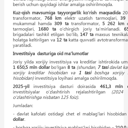
berish uchun quyidagi ishlar amalga oshirilmoqda.
Kuz-qish mavsumiga tayyorgarlik ko‘rish maqsadida
20
transformator,
768 km
elektr uzatish tarmoqlari,
39
mukammal hamda
309 ta
transformator,
5 262 km
e
tarmoqlari,
1680
ta
o‘chirgich joriy taʼmirlanadi.
6
brigadalari tashkil etilgan bo‘lib,
147 ta
maxsus texnikal
holatga keltirilgan va
12
ta
katta quvvatli avtotransformat
yaratiladi.
Investitsiya dasturiga oid maʼlumotlar
Joriy yilda xorijiy investitsiya va kreditlar ishtirokida 
1 650,5
mln dollar
bo‘lgan
8 ta
(shundan,
7 tasi
davlat kaf
xorijiy kreditlar hisobidan va
1 tasi
boshqa xorijiy in
hisobidan)
investitsiya loyihasi amalga oshirilmoqda.
2025-yil
investitsiya dasturi doirasida
461,3
mln 
investitsiyalar o‘zlashtirish rejalashtirilgan
(2024 
o‘zlashtirishga nisbatan 125 foiz)
.
Jumladan:
- davlat kafolati ostidagi chet el mablag‘lari hisobida
dollar
.
- boshqa xorijiy investitsiya mablag‘lari hisobidan –
210,0