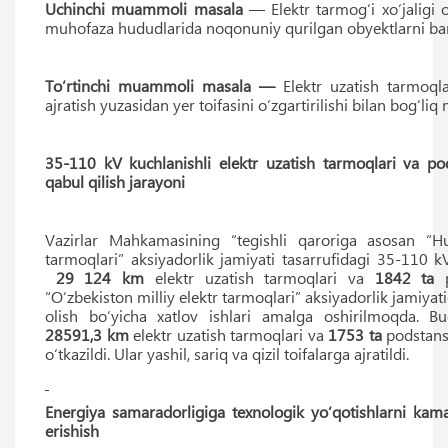
Uchinchi muammoli masala
— Elektr tarmog‘i xo‘jaligi 
muhofaza hududlarida noqonuniy qurilgan obyektlarni bart
To‘rtinchi muammoli masala —
Elektr uzatish tarmoql
ajratish yuzasidan yer toifasini o‘zgartirilishi bilan bog‘liq
35-110 kV kuchlanishli elektr uzatish tarmoqlari va pod
qabul qilish jarayoni
Vazirlar Mahkamasining “tegishli qaroriga asosan “Hu
tarmoqlari” aksiyadorlik jamiyati tasarrufidagi 35-110 k
29 124 km
elektr uzatish tarmoqlari va
1842 ta
p
“O‘zbekiston milliy elektr tarmoqlari” aksiyadorlik jamiyati
olish bo‘yicha xatlov ishlari amalga oshirilmoqda. B
28591,3 km
elektr uzatish tarmoqlari va
1753 ta
podstans
o‘tkazildi. Ular yashil, sariq va qizil toifalarga ajratildi.
Energiya samaradorligiga texnologik yo‘qotishlarni kamay
erishish