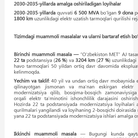
2030-2035-yillarda amalga oshiriladigan loyihalar
2030
-
2035
-
yillarda
quvvati
6 500
MVA
bo‘lgan
9
dona
po
1800
km
uzunlikdagi elektr uzatish tarmoqlari qurilishi rej
Tizimdagi muammoli masalalar va ularni bartaraf etish bo‘y
Birinchi muammoli masala —
“O‘zbekiston MET” AJ tasar
22
ta
podstansiya (
26 %
) va
3204
km
(
27 %
) uzunlikdagi 
havo tarmoqlari 50 yildan ortiq davr davomida ekspluata
kelinmoqda.
Yechim va taklif
:
40 yil va undan ortiq davr mobaynida e
qilinayotgan jismonan va maʼnan eskirgan elektr q
modernizatsiya qilib, bosqima-bosqich zamonaviysiga 
orqali elektr taʼminotini ishonchlilik darajasini oshirish
Hozirda 22 ta podstansiyada modernizatsiya loyihalari a
qurilmalari yangilandi va loyihaning 2-bosqichi doirasida
yana 22 ta podstansiyada modernizatsiya ishlari amalga osh
Ikkinchi muammoli masala
— Bugungi kunda qayta 