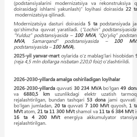
(podstansiyalarini modernizatsiya va rekonstruksiya qi
doirasidagi ishlarni yakunlash)” loyihasi doirasida
22
t
modernizatsiya qilinadi.
Modernizatsiya dasturi doirasida
5
ta
podstansiyada j
qo‘shimcha quvvat yaratiladi. (
“Lochin” podstansiyasid
“Yulduz” podstansiyasida –
100 MVA
, “Qo‘yliq” podsta
MVA
, Samarqand” podstansiyasida –
100
MV
podstansiyasida –
100
MVA
).
2025-yil yanvar-mart
oylarida o‘z mablag‘lari hisobidan
(reja 4,5 mln dollarga nisbatan 220,0 foiz)
o‘zlashtirildi.
2026-2030-yillarda amalga oshiriladigan loyihalar
2026
-
2030-
yillarda
quvvati
30 234
MVA
bo‘lgan
49
don
va
6880,5
km
uzunlikdagi elektr uzatish tarmoqla
rejalashtirilgan, bundan tashqari
53
dona
jami quvvat
bo‘lgan jumladan,
20
ta
quvvati
7 100
MVt
quyosh,
1 t
MVt
atom,
21
ta
11 300 MVt
shamol va
11 ta
6 384
MVt
i
16 ta
4 200 MVt
energiya akkumulyator stansiyala
rejalashtirilgan.