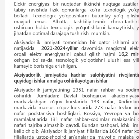
Elektr energiyasi bir nuqtadan ikkinchi nuqtaga uzatila
tabiiy ravishda fizik qonunlarga ko‘ra texnologik yo‘qo
bo‘ladi. Texnologik yo‘qotishlarni butunlay yo‘q qilish
mavjud emas. Albatta, tashkiliy-texnik chora-tadbir
oshirgan holda texnologik yo‘qotishlarni kamaytirish, ya
jihatdan optimal darajaga tushirish mumkin.
Aksiyadorlik jamiyati tomonidan bir qator ishlarni am
natijasida
2021-2024-yillar
davomida magistral elekt
orqali elektr energiyasini qabul qilish hajmi
16,2 mlr
oshgan bo‘lsa-da, texnologik yo‘qotishni ulushi esa yi
kamayib borishiga erishilgan.
Aksiyadorlik jamiyatida kadrlar salohiyatini rivojlanti
quyidagi ishlar amalga oshirilayotgan ishlar
Aksiyadorlik jamiyatining 2351 nafar rahbar va xodim
oshirildi. Jumladan: Davlat boshqaruvi akademiyas
markazlashgan o‘quv kurslarida 133 nafar, Xodimlarn
markazida maxsus o‘quv kurslarida 273 nafar tezkor x
nafar podstansiya boshliqlari, Rossiya, Yevropa va b
mamlakatlarida 131 nafar rahbar-xodimlar malakasini 
nafari tajriba almashib qaytdi. Bundan tashqari, ichki i
kelib chiqib, Aksiyadorlik jamiyati filiallarida 1664 nafar 
filiallarda ustoz-shogird anʼanalariga muvofiq malaka o