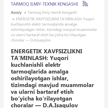
TARMOQ ILMIY-TEXNIK KENGASHI
Asosiy
Tarmoq ilmiy-texnik kengashi
ENERGETIK XAVFSIZLIKNI TAʼMINLASH: Yuqori
kuchlanishli elektr tarmoqlarida amalga
oshirilayotgan ishlar, tizimdagi mavjud muammolar
va ularni bartaraf etish bo‘yicha ko‘rilayotgan
choralar — D.A.Isaqulov
ENERGETIK XAVFSIZLIKNI
TAʼMINLASH: Yuqori
kuchlanishli elektr
tarmoqlarida amalga
oshirilayotgan ishlar,
tizimdagi mavjud muammolar
va ularni bartaraf etish
bo‘yicha ko‘rilayotgan
choralar — D.A.Isaqulov