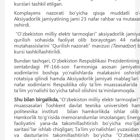
kurslari tashkil etilgan.
Komplayens nazorati bo‘yicha qisqa muddatli o‘
Aksiyadorlik jamiyatining jami 23 nafar rahbar va mutaxa
oshirdi.
“O‘zbekiston milliy elektr tarmoqlari” aksiyadorlik jamiya
qurilish sohasida faoliyat olib borayotgan 44 naf
mutahassislarini “Qurilish nazorati” mavzusi
(Texnadzor
) 
kursi tashkillashtirildi.
Bundan tashqari, O‘zbekiston Respublikasi Prezidentining
sentabrdagi PF-166-son Farmoniga asosan jamiyat
xodimlarini boshqa yo‘nalishlarda malakasini oshiri
rotatsiya qilindi hamda Aksiyadorlik jamiyati mablag‘lar
nafar xodimlarni Respublika oliy taʼlim muassasalarida 
taʼlim yo‘nalishi bo‘yicha tahsil olishini taʼminlanmoqda.
Shu bilan birgalikda,
“O‘zbekiston milliy elektr tarmoqlari”
muassasalari Toshkent davlat texnika universiteti ha
politexnika instituti bilan hamkorlikda ishlar olib
Hamkorlik to‘g‘risida memorandumlar imzolangan; Energet
faoliyatini yana-da takomillashtirish bo‘yicha mo‘lja
xaritasi”lar ishlab chiqilgan; Taʼlim yo‘nalishlari yuzasidan
va dasturlarini takomillashtirish bo‘yicha “O‘zbeki