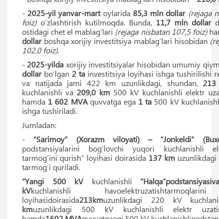
-
2025-yil yanvar-mart
oylarida
85,3
mln dollar
(rejaga 
foiz)
o‘zlashtirish kutilmoqda. Bunda,
11,7
mln dollar
d
ostidagi chet el mablag‘lari
(rejaga nisbatan 107,5 foiz)
ha
dollar
boshqa xorijiy investitsiya mablag‘lari hisobidan
(r
102,0 foiz)
.
-
2025-yilda
xorijiy investitsiyalar hisobidan umumiy qiy
dollar
bo‘lgan
2 ta
investitsiya loyihasi ishga tushirilishi r
va natijada jami 422 km uzunlikdagi, shundan,
213
kuchlanishli va
209,0 km
500 kV kuchlanishli elektr uza
hamda
1 602 MVA
quvvatga ega
1 ta
500 kV kuchlanishl
ishga tushiriladi.
Jumladan:
-
“Sarimoy” (Xorazm viloyati) – “Jonkeldi” (Buxo
podstansiyalarini bog‘lovchi yuqori kuchlanishli el
tarmog‘ini qurish” loyihasi doirasida
137
km
uzunlikdagi 
tarmog‘i quriladi.
“Yangi 500 kV
kuchlanishli
“Halqa”podstansiyasi
kV
kuchlanishli havoelektruzatishtarmoqlari
loyihasidoirasida
213km
uzunlikdagi 220 kV kuchla
km
uzunlikdagi 500 kV kuchlanishli elektr uzati
hamda
1602
MVA
quvvatgaegi 500 kV kuchlanishlipodstans