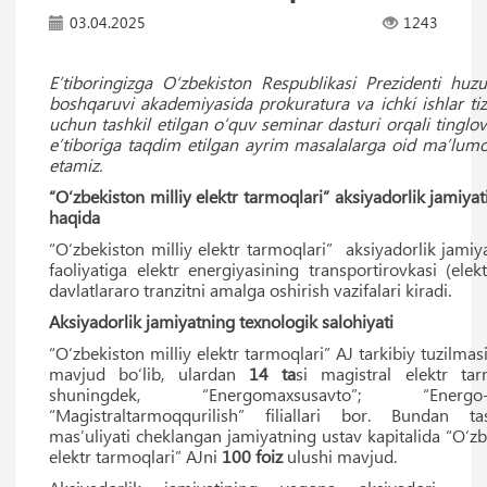
03.04.2025
1243
Eʼtiboringizga O‘zbekiston Respublikasi Prezidenti huzu
boshqaruvi akademiyasida prokuratura va ichki ishlar tiz
uchun tashkil etilgan o‘quv seminar dasturi orqali tinglov
eʼtiboriga taqdim etilgan ayrim masalalarga oid maʼlumo
etamiz.
“O‘zbekiston milliy elektr tarmoqlari” aksiyadorlik jamiyati
haqida
“O‘zbekiston milliy elektr tarmoqlari” aksiyadorlik jamiy
faoliyatiga elektr energiyasining transportirovkasi (elek
davlatlararo tranzitni amalga oshirish vazifalari kiradi.
Aksiyadorlik jamiyatning texnologik salohiyati
“O‘zbekiston milliy elektr tarmoqlari” AJ tarkibiy tuzilma
mavjud bo‘lib, ulardan
14
ta
si magistral elektr tarm
shuningdek, “Energomaxsusavto”; “Ener
“Magistraltarmoqqurilish” filiallari bor. Bundan tas
masʼuliyati cheklangan jamiyatning ustav kapitalida “O‘zb
elektr tarmoqlari” AJni
100
foiz
ulushi mavjud.