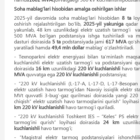
Soha mablag‘lari hisobidan amalga oshirilgan ishlar
2025-yil davomida soha mablag‘lari hisobidan
8 ta
loy
oshirish rejalashtirilgan bo‘lib,
2025-yil yakuniga
qadar 
yakunlab, 48 km uzunlikdagi elektr uzatish tarmog‘i va
500 MVA bo‘lgan podstansiya ishga tushiriladi va mo
dasturi doirasida
5
ta
podstansiyada jami
617
MVA
qo‘sh
yaratiladi hamda
49,4 mln dollar
mablag‘ o‘zlashtiriladi.
- Texnoparkni elektr energiyasi bilan taʼminlash maq
kuchlanishli elektr uzatish tarmog‘i va podstansiyani qu
doirasida
16
km
uzunlikdagi
220
kV kuchlanishli
havo ta
MVA
quvvatga ega
220
kV kuchlanishli
podstansiya;
- “220 kV kuchlanishli (L-17-A, L-17-D, L-17-Besopan
elektr uzatish havo tarmog‘idan Navoiy issiqlik elektr st
MVt quvvatli 3-bug‘-gaz qurilmasi doirasida yangi 220 
chiqish” elektr uzatish havo tarmoqlarini qurish” loyihas
km
220
kV kuchlanishli
havo tarmog‘i quriladi.
- “220 kV kuchlanishli Toshkent IES – “Keles” PS elektr
tarmog‘ini qurish” loyihasi doirasida
24
km
uzunlik
kuchlanishli
havo tarmog‘i;
- “Magistral elektr tarmoq podstansiyalari ishonchlili