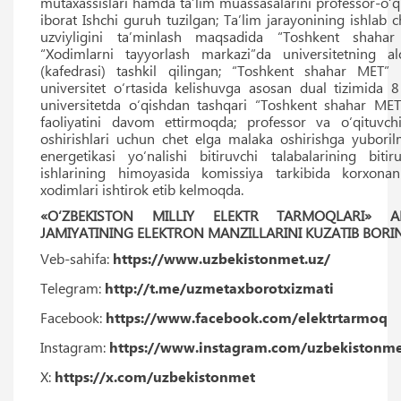
mutaxassislari hamda taʼlim muassasalarini professor-o‘q
iborat Ishchi guruh tuzilgan; Taʼlim jarayonining ishlab c
uzviyligini taʼminlash maqsadida “Toshkent shahar 
“Xodimlarni tayyorlash markazi”da universitetning al
(kafedrasi) tashkil qilingan; “Toshkent shahar MET” 
universitet o‘rtasida kelishuvga asosan dual tizimida 8
universitetda o‘qishdan tashqari “Toshkent shahar MET” 
faoliyatini davom ettirmoqda; professor va o‘qituvch
oshirishlari uchun chet elga malaka oshirishga yuboril
energetikasi yo‘nalishi bitiruvchi talabalarining biti
ishlarining himoyasida komissiya tarkibida korxonan
xodimlari ishtirok etib kelmoqda.
«O‘ZBEKISTON MILLIY ELEKTR TARMOQLARI» AK
JAMIYATINING ELEKTRON MANZILLARINI KUZATIB BORI
Veb-sahifa:
https://www.uzbekistonmet.uz/
Telegram:
http://t.me/uzmetaxborotxizmati
Facebook:
https://www.facebook.com/elektrtarmoq
Instagram:
https://www.instagram.com/uzbekistonme
X:
https://x.com/uzbekistonmet