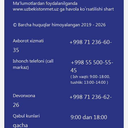
Ma'lumotlardan foydalanilganda
www.uzbekistonmet.uz ga havola ko`rsatilishi shart
© Barcha huquqlar himoyalangan 2019 - 2026
Axborot xizmati
+998 71 236-60-
35
Ishonch telefoni (call
+998 55 500-55-
markaz)
45
( Ish vaqti: 9:00-18:00,
tushlik: 13:00-14:00 )
Devonxona
+998 71 236-62-
26
Qabul kunlari
9:00 dan 18:00
gacha