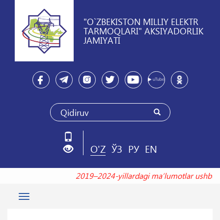
"O`ZBEKISTON MILLIY ELEKTR
TARMOQLARI" AKSIYADORLIK
JAMIYATI
O'Z
ЎЗ
РУ
EN
2019–2024-yillardagi maʼlumotlar ushb
Toggle
navigation