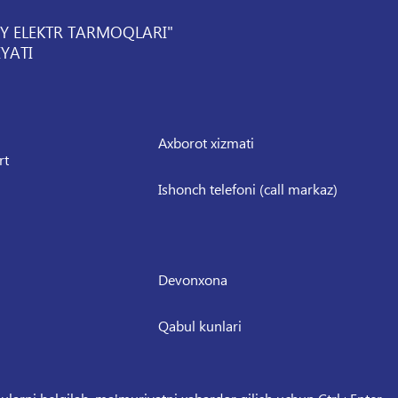
IY ELEKTR TARMOQLARI"
YATI
Axborot xizmati
rt
Ishonch telefoni (call markaz)
Devonxona
Qabul kunlari