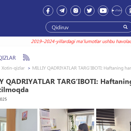
2019–2024-yillardagi maʼlumotlar ushbu havolada
QIZLAR
Xotin-qizlar
MILLIY QADRIYATLAR TARG‘IBOTI: Haftaning har ju
Y QADRIYATLAR TARG‘IBOTI: Haftaning h
zilmoqda
2025