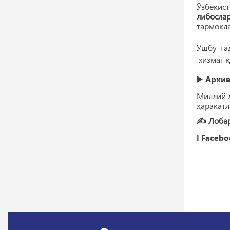
Ўзбекис
либосла
тармоқл
Ушбу та
хизмат 
▶️
Архив
Миллий л
ҳаракатл
✍️ Лобар
‖
Facebo