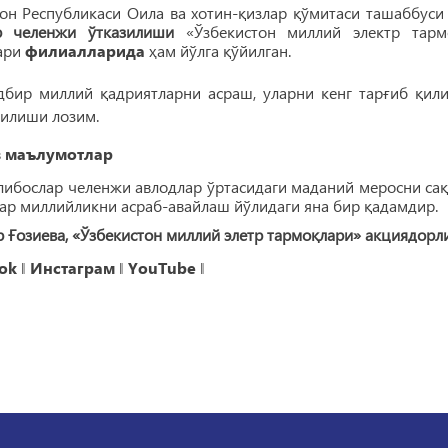
тон Республикаси Оила ва хотин-қизлар қўмитаси ташаббус
р челенжи ўтказилиши
«Ўзбекистон миллий электр тарм
ари
филиалларида
ҳам йўлга қўйилган.
дбир миллий қадриятларни асраш, уларни кенг тарғиб қи
қилиши лозим.
 маълумотлар
ибослар челенжи авлодлар ўртасидаги маданий меросни сақл
ар миллийликни асраб-авайлаш йўлидаги яна бир қадамдир.
 Ғозиева, «Ўзбекистон миллий элетр тармоқлари» акциядор
ok
‖
Инстаграм
‖
YouTube
‖
«Ўзбекистон МЭТ» 