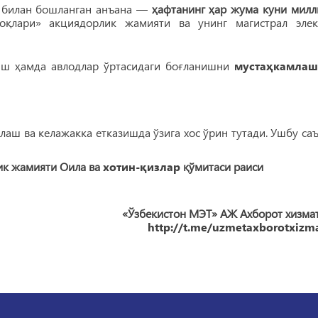
и билан бошланган анъана —
ҳафтанинг ҳар жума куни милл
оқлари» акциядорлик жамияти ва унинг магистрал элек
лиш ҳамда авлодлар ўртасидаги боғланишни
мустаҳкамлаш
аш ва келажакка етказишда ўзига хос ўрин тутади. Ушбу саъ
лик жамияти Оила ва
хотин-қизлар
қўмитаси раиси
АЖ Ахборот хизмат
http://t.me/uzmetaxborotxizma