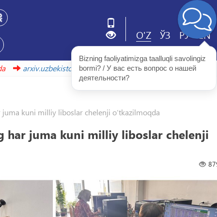
O'Z
ЎЗ
РУ
EN
Bizning faoliyatimizga taalluqli savolingiz 
arxiv.uzbekistonmet.uz
bormi? / У вас есть вопрос о нашей 
деятельности?
ma kuni milliy liboslar chelenji o‘tkazilmoqda
ar juma kuni milliy liboslar chelenji
87