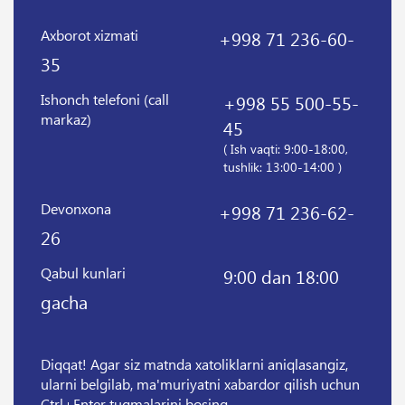
Axborot xizmati
+998 71 236-60-
35
Ishonch telefoni (call
+998 55 500-55-
markaz)
45
( Ish vaqti: 9:00-18:00,
tushlik: 13:00-14:00 )
Devonxona
+998 71 236-62-
26
Qabul kunlari
9:00 dan 18:00
gacha
Diqqat! Agar siz matnda xatoliklarni aniqlasangiz,
ularni belgilab, ma'muriyatni xabardor qilish uchun
Ctrl+Enter tugmalarini bosing