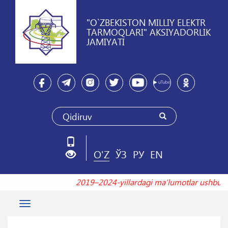
"O`ZBEKISTON MILLIY ELEKTR
TARMOQLARI" AKSIYADORLIK
JAMIYATI
O'Z
ЎЗ
РУ
EN
2019–2024-yillardagi maʼlumotlar ushb
Toggle
navigation