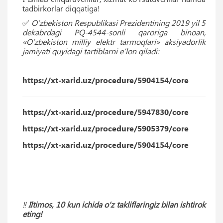
tadbirkorlar diqqatiga!
✅
O‘zbekiston Respublikasi Prezidentining 2019 yil 5
dekabrdagi PQ-4544-sonli qaroriga binoan,
«O‘zbekiston milliy elektr tarmoqlari» aksiyadorlik
jamiyati quyidagi tartiblarni eʼlon qiladi:
https://xt-xarid.uz/procedure/5904154/core
https://xt-xarid.uz/procedure/5947830/core
https://xt-xarid.uz/procedure/5905379/core
https://xt-xarid.uz/procedure/5904154/core
‼️
Iltimos, 10 kun ichida o‘z takliflaringiz bilan ishtirok
eting!