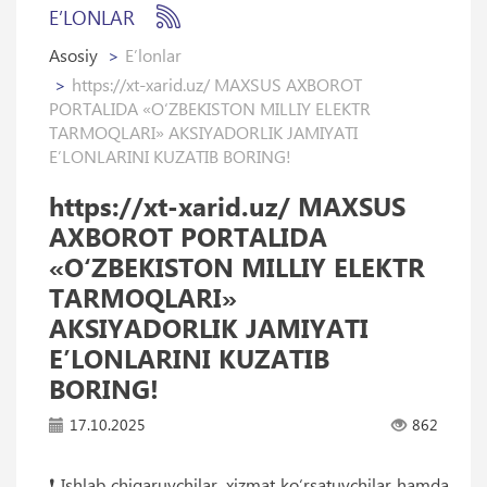
E’LONLAR
Asosiy
E’lonlar
https://xt-xarid.uz/ MAXSUS AXBOROT
PORTALIDA «O‘ZBEKISTON MILLIY ELEKTR
TARMOQLARI» AKSIYADORLIK JAMIYATI
EʼLONLARINI KUZATIB BORING!
https://xt-xarid.uz/ MAXSUS
AXBOROT PORTALIDA
«O‘ZBEKISTON MILLIY ELEKTR
TARMOQLARI»
AKSIYADORLIK JAMIYATI
EʼLONLARINI KUZATIB
BORING!
17.10.2025
862
❗️ Ishlab chiqaruvchilar, xizmat ko‘rsatuvchilar hamda