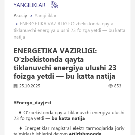
YANGILIKLAR
Asosiy
Yangiliklar
ENERGETIKA VAZIRLIGI: O‘zbekistonda qayta
tiklanuvchi energiya ulushi 23 foizga yetdi — bu katta
natija
ENERGETIKA VAZIRLIGI:
O‘zbekistonda qayta
tiklanuvchi energiya ulushi 23
foizga yetdi — bu katta natija
25.10.2025
853
#Energo_dayjest
♦ O‘zbekistonda qayta tiklanuvchi energiya ulushi
23 foizga yetdi —
bu katta natija
♦ Energetiklar magistral elektr tarmoqlarida joriy
ta’mirlash ishlarini davom
ettirishmoqda