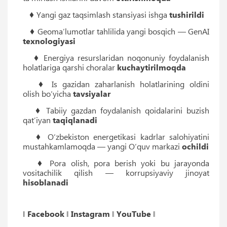
♦ Yangi gaz taqsimlash stansiyasi ishga
tushirildi
♦ Geoma’lumotlar tahlilida yangi bosqich — GenAI
texnologiyasi
♦ Energiya resurslaridan noqonuniy foydalanish
holatlariga qarshi choralar
kuchaytirilmoqda
♦ Is gazidan zaharlanish holatlarining oldini
olish bo‘yicha
tavsiyalar
♦ Tabiiy gazdan foydalanish qoidalarini buzish
qatʼiyan
taqiqlanadi
♦ O‘zbekiston energetikasi kadrlar salohiyatini
mustahkamlamoqda — yangi O‘quv markazi
ochildi
♦ Pora olish, pora berish yoki bu jarayonda
vositachilik qilish — korrupsiyaviy jinoyat
hisoblanadi
‖
Facebook
‖
Instagram
‖
YouTube
‖