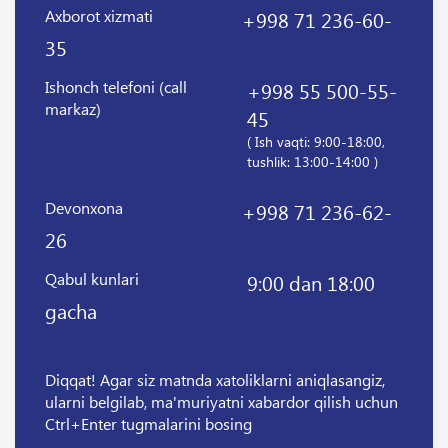
Axborot xizmati
+998 71 236-60-
35
Ishonch telefoni (call
+998 55 500-55-
markaz)
45
( Ish vaqti: 9:00-18:00,
tushlik: 13:00-14:00 )
Devonxona
+998 71 236-62-
26
Qabul kunlari
9:00 dan 18:00
gacha
Diqqat! Agar siz matnda xatoliklarni aniqlasangiz,
ularni belgilab, ma'muriyatni xabardor qilish uchun
Ctrl+Enter tugmalarini bosing