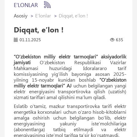
E’LONLAR
Asosiy
E’lonlar
Diqqat, eʼlon !
Diqqat, eʼlon !
01.11.2025
635
“O‘zbekiston milliy elektr tarmoqlari” aksiyadorlik
jamiyati
O‘zbekiston Respublikasi Vazirlar
Mahkamasi huzuridagi Idoralararo tarif
komissiyasining yig‘ilish bayoniga asosan 2025-
yilning 15-noyabr kunidan boshlab
“O‘zbekiston
milliy elektr tarmoqlari” AJ
uchun belgilangan yangi
elektr energiyasini transportirovka qilish (uzatish)
xizmati tariflari amal qilishini maʼlum qiladi.
Eslatib o‘tamiz, mazkur transportirovka tarifi elektr
energetika korxonalari uchun o‘zaro hisob-kitoblarni
amalga oshirish uchun belgilangan bo‘lib, elektr
energiyasining yakuniy isteʼmolchilariga
(abonentlarga) tatbiq etilmaydi va elektr
energiyasining isteʼmol tarifga taʼsir ko‘rsatmaydi.