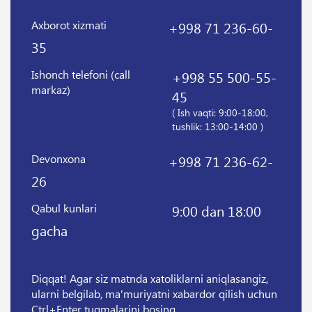
Axborot xizmati
+998 71 236-60-
35
Ishonch telefoni (call
+998 55 500-55-
markaz)
45
( Ish vaqti: 9:00-18:00,
tushlik: 13:00-14:00 )
Devonxona
+998 71 236-62-
26
Qabul kunlari
9:00 dan 18:00
gacha
Diqqat! Agar siz matnda xatoliklarni aniqlasangiz,
ularni belgilab, ma'muriyatni xabardor qilish uchun
Ctrl+Enter tugmalarini bosing