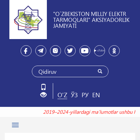
"O`ZBEKISTON MILLIY ELEKTR
TARMOQLARI" AKSIYADORLIK
JAMIYATI
O'Z
ЎЗ
РУ
EN
2019–2024-yillardagi maʼlumotlar ushbu 
Toggle
navigation