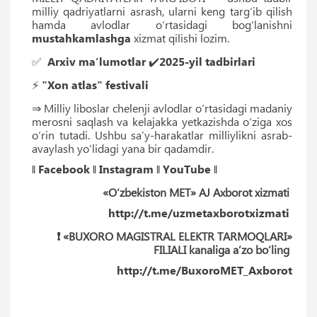
milliy qadriyatlarni asrash, ularni keng targ‘ib qilish
hamda avlodlar o‘rtasidagi bog‘lanishni
mustahkamlashga
xizmat qilishi lozim.
✅
Arxiv ma’lumotlar
✔️
2025-yil tadbirlari
⚡️
"Xon atlas" festivali
⇒ Milliy liboslar chelenji avlodlar o‘rtasidagi madaniy
merosni saqlash va kelajakka yetkazishda o‘ziga xos
o‘rin tutadi. Ushbu saʼy-harakatlar milliylikni asrab-
avaylash yo‘lidagi yana bir qadamdir.
‖
Facebook
‖
Instagram
‖
YouTube
‖
«O‘zbekiston MET» AJ Axborot xizmati
http://t.me/uzmetaxborotxizmati
❗️ «BUXORO MAGISTRAL ELEKTR TARMOQLARI»
FILIALI kanaliga a’zo bo‘ling
http://t.me/BuxoroMET_Axborot