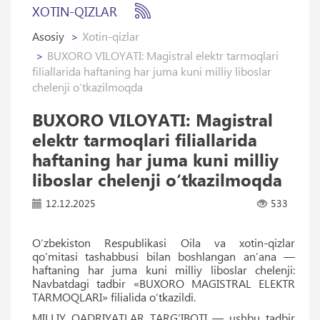
XOTIN-QIZLAR
Asosiy
Xotin-qizlar
BUXORO VILOYATI: Magistral elektr tarmoqlari
filiallarida haftaning har juma kuni milliy liboslar
chelenji o‘tkazilmoqda
BUXORO VILOYATI: Magistral
elektr tarmoqlari filiallarida
haftaning har juma kuni milliy
liboslar chelenji o‘tkazilmoqda
12.12.2025
533
O‘zbekiston Respublikasi Oila va xotin-qizlar
qo‘mitasi tashabbusi bilan boshlangan anʼana —
haftaning har juma kuni milliy liboslar chelenji:
Navbatdagi tadbir «BUXORO MAGISTRAL ELEKTR
TARMOQLARI» filialida o‘tkazildi.
MILLIY QADRIYATLAR TARG‘IBOTI — ushbu tadbir