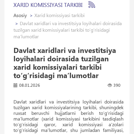
XARID KOMISSIYASI TARKIBI
Asosiy
Xarid komissiyasi tarkibi
Davlat xaridlari va investitsiya loyihalari doirasida
tuzilgan xarid komissiyalari tarkibi to‘g‘risidagi
ma’lumotlar
Davlat xaridlari va investitsiya
loyihalari doirasida tuzilgan
xarid komissiyalari tarkibi
to‘g‘risidagi ma’lumotlar
08.01.2026
390
Davlat xaridlari va investitsiya loyihalari doirasida
tuzilgan xarid komissiyalarining tarkibi, shuningdek
ruxsat beruvchi hujjatlarni berish to‘g‘risidagi
ma’lumotlar (xarid komissiyasi tarkibini tasdiqlash
to‘g‘risidagi qaror, xarid komissiyasi a’zolari
to‘g‘risidagi ma’lumotlar, shu jumladan familiyasi,