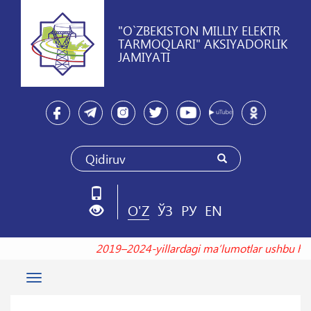
"O`ZBEKISTON MILLIY ELEKTR
TARMOQLARI" AKSIYADORLIK
JAMIYATI
O'Z
ЎЗ
РУ
EN
2019–2024-yillardagi maʼlumotlar ushbu 
Toggle
navigation