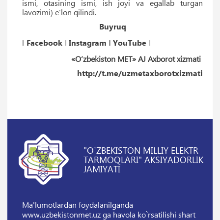
ismi, otasining ismi, ish joyi va egallab turgan
lavozimi) e’lon qilindi.
Buyruq
‖
Facebook
‖
Instagram
‖
YouTube
‖
«O‘zbekiston MET» AJ Axborot xizmati
http://t.me/uzmetaxborotxizmati
"O`ZBEKISTON MILLIY ELEKTR
TARMOQLARI" AKSIYADORLIK
JAMIYATI
Ma'lumotlardan foydalanilganda
www.uzbekistonmet.uz ga havola ko`rsatilishi shart