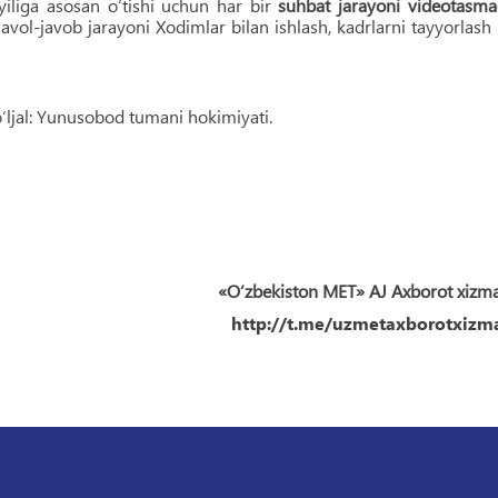
moyiliga asosan o‘tishi uchun har bir
suhbat jarayoni videotasm
 savol-javob jarayoni Xodimlar bilan ishlash, kadrlarni tayyorlash
‘ljal: Yunusobod tumani hokimiyati.
«O‘zbekiston MET» AJ Axborot xizm
http://t.me/uzmetaxborotxizma