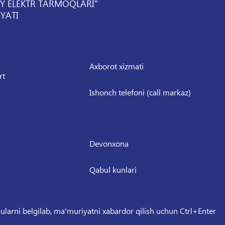
IY ELEKTR TARMOQLARI"
YATI
Axborot xizmati
rt
Ishonch telefoni (call markaz)
Devonxona
Qabul kunlari
 ularni belgilab, ma'muriyatni xabardor qilish uchun Ctrl+Enter