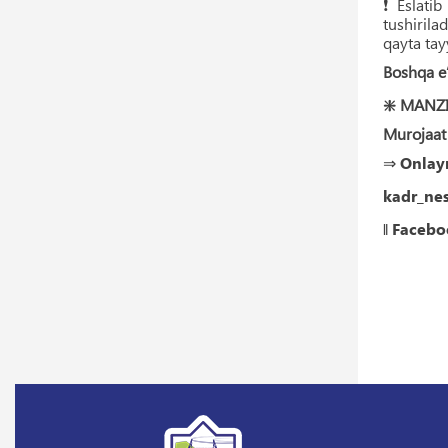
❗️ Eslati
tushirilad
qayta ta
Boshqa e’
❇️ MANZI
Murojaat
⇒
Onlay
kadr_ne
‖
Facebo