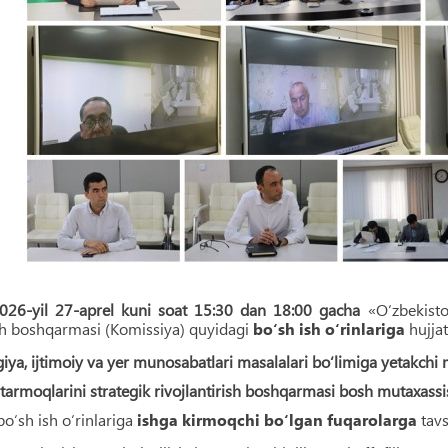
026-yil 27-aprel kuni soat 15:30 dan 18:00 gacha
«O‘zbekisto
sh boshqarmasi (Komissiya) quyidagi
bo‘sh ish o‘rinlariga
hujjat
giya, ijtimoiy va yer munosabatlari masalalari bo‘limiga yetakchi 
r tarmoqlarini strategik rivojlantirish boshqarmasi bosh mutaxassis
bo‘sh ish o‘rinlariga
ishga kirmoqchi bo‘lgan fuqarolarga
tavs