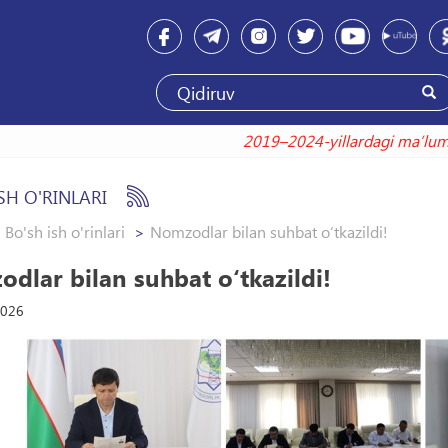
2019–2024-yillardagi maʼlumo
SH O'RINLARI
Bo'sh ish o'rinlari
Nomzodlar bilan suhbat o‘tkazildi!
dlar bilan suhbat o‘tkazildi!
2026