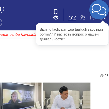
O'Z
ЎЗ
РУ
EN
Bizning faoliyatimizga taalluqli savolingiz 
tlar ushbu havolada
arxiv.uzbekistonmet.uz
bormi? / У вас есть вопрос о нашей 
деятельности?
28