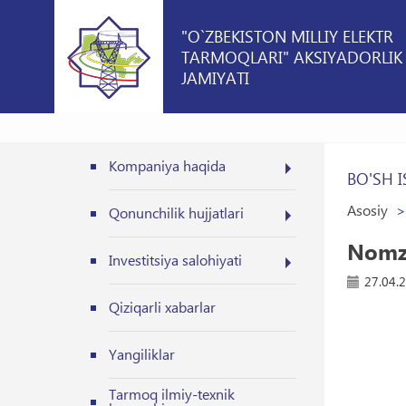
"O`ZBEKISTON MILLIY ELEKTR
TARMOQLARI" AKSIYADORLIK
JAMIYATI
Kompaniya haqida
BO'SH I
Asosiy
Qonunchilik hujjatlari
Nomzo
Investitsiya salohiyati
27.04.
Qiziqarli xabarlar
Yangiliklar
Tarmoq ilmiy-texnik