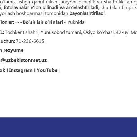
b o‘tamiz, ishga qabul qilish jarayoni ochiqlik va shaffoflik ta
i,
fotolavhalar e’lon qilinadi va arxivlashtiriladi
, shu bilan birga,
yyorlash boshqarmasi tomonidan
bayonlashtiriladi
.
lonlar:
⇒ «
Bo‘sh ish o‘rinlari
» ruknida
L:
Toshkent shahri, Yunusobod tumani, Osiyo ko‘chasi, 42-uy. Mo
 uchun:
71-236-6615.
n rezyume
s@uzbekistonmet.uz
ok
‖
Instagram
‖
YouTube
‖