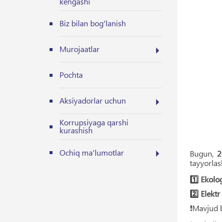
kengashi
Biz bilan bog'lanish
Murojaatlar
Pochta
Aksiyadorlar uchun
Korrupsiyaga qarshi
kurashish
Ochiq ma'lumotlar
Bugun,
2
tayyorla
1️⃣ Ekolo
2️⃣ Elekt
❗️Mavjud 